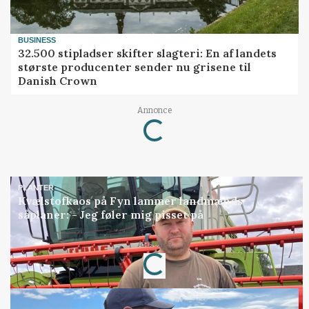
BUSINESS
32.500 stipladser skifter slagteri: En af landets
største producenter sender nu grisene til
Danish Crown
Annonce
Loading...
PLANTER
Kvælstofkaos på Fyn lammer landmænds
såplaner: - Jeg føler mig pisset på
Annonce
Loading...