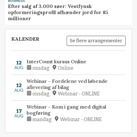
BUSINESS
Efter salg af 3.000 søer: Vestfynsk
opformeringsprofil afhænder jord for 85
millioner
KALENDER
Se flere arrangementer
InterCount kursus Online
12
AUG
onsdag
Online
Webinar – Fordelene ved løbende
12
aflevering af bilag
AUG
onsdag
Webinar - ONLINE
Webinar – Kom i gang med digital
17
bogføring
AUG
mandag
Webinar - ONLINE