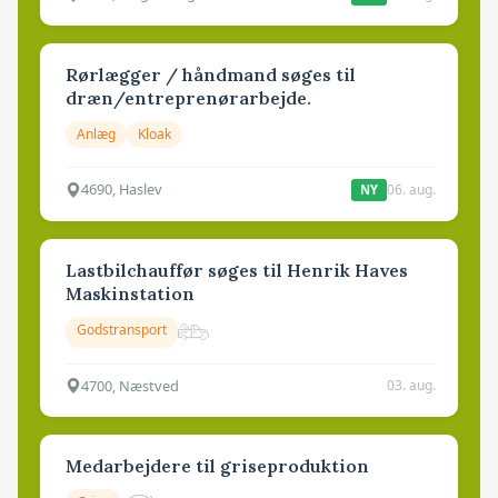
Rørlægger / håndmand søges til
dræn/entreprenørarbejde.
Anlæg
Kloak
4690, Haslev
06. aug.
NY
Lastbilchauffør søges til Henrik Haves
Maskinstation
Godstransport
4700, Næstved
03. aug.
Medarbejdere til griseproduktion