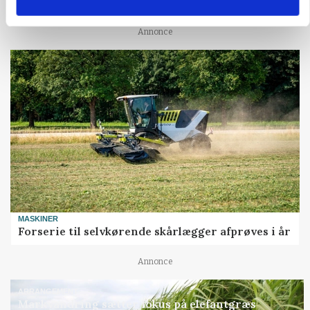
På døgnvagt i høsten
Annonce
MASKINER
Forserie til selvkørende skårlægger afprøves i år
Annonce
ARRANGEMENT
Markvandring sætter fokus på elefantgræs