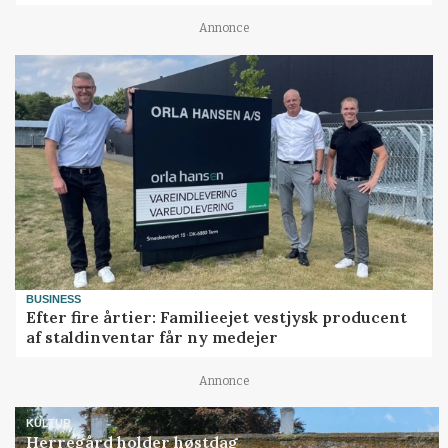
Annonce
BUSINESS
Efter fire årtier: Familieejet vestjysk producent
af staldinventar får ny medejer
Annonce
KULTUR
Herregård holder høstdag