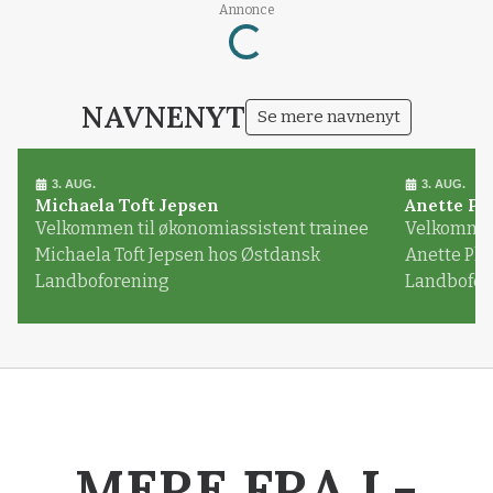
Annonce
Loading...
NAVNENYT
Se mere navnenyt
3. AUG.
3. AUG.
Michaela Toft Jepsen
Anette Pl
Velkommen til økonomiassistent trainee
Velkommen 
Michaela Toft Jepsen hos Østdansk
Anette Pl
Landboforening
Landbofor
MERE FRA L-