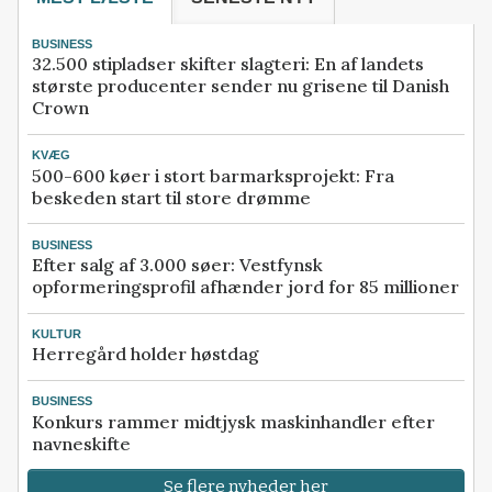
BUSINESS
32.500 stipladser skifter slagteri: En af landets
største producenter sender nu grisene til Danish
Crown
KVÆG
500-600 køer i stort barmarksprojekt: Fra
beskeden start til store drømme
BUSINESS
Efter salg af 3.000 søer: Vestfynsk
opformeringsprofil afhænder jord for 85 millioner
KULTUR
Herregård holder høstdag
BUSINESS
Konkurs rammer midtjysk maskinhandler efter
navneskifte
Se flere nyheder her