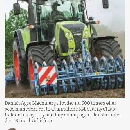
Danish Agro Machinery tilbyder nu 500 timers eller
seks måneders ret til at annullere købet af ny Claas-
traktor i en ny »Try and Buy«-kampagne, der startede
den 19. april. Arkivfoto