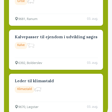
Grise
9681, Ranum
03. aug.
Kalvepasser til ejendom i udvikling søges
Kalve
6392, Bolderslev
03. aug.
Leder til klimastald
Klimastald
9670, Løgstør
03. aug.