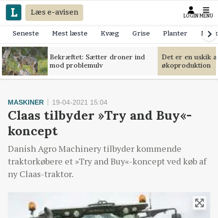
Læs e-avisen
LOGIN
MENU
Seneste
Mest læste
Kvæg
Grise
Planter
Mask
Bekræftet: Sætter droner ind
Det er en uskik 
mod problemulv
økoproduktion
MASKINER
19-04-2021 15:04
Claas tilbyder »Try and Buy«-
koncept
Danish Agro Machinery tilbyder kommende
traktorkøbere et »Try and Buy«-koncept ved køb af
ny Claas-traktor.