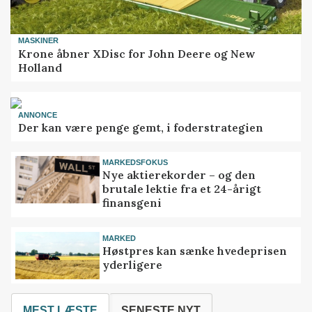
MASKINER
Krone åbner XDisc for John Deere og New
Holland
ANNONCE
Der kan være penge gemt, i foderstrategien
MARKEDSFOKUS
Nye aktierekorder – og den
brutale lektie fra et 24-årigt
finansgeni
MARKED
Høstpres kan sænke hvedeprisen
yderligere
MEST LÆSTE
SENESTE NYT