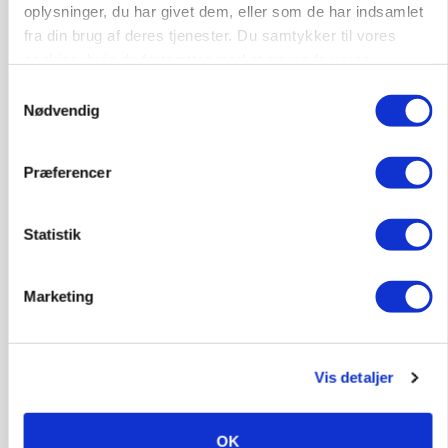
oplysninger, du har givet dem, eller som de har indsamlet
LEDER
Det er en uskik at udlægge et røgslør om
fra din brug af deres tjenester. Du samtykker til vores
økoproduktion
cookies, hvis du fortsætter med at anvende vores
hjemmeside.
Samtykkevalg
Annonce
Loading...
Nødvendig
Præferencer
HØST-TOUR
Statistik
Marketing
Vis detaljer
PLANTER
OK