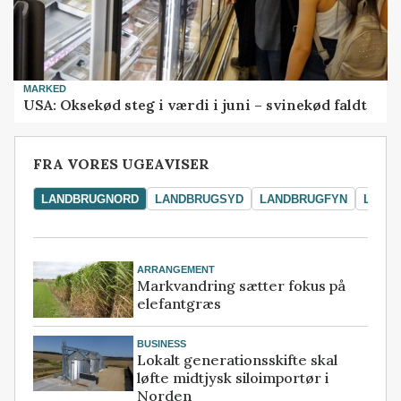
MARKED
USA: Oksekød steg i værdi i juni – svinekød faldt
FRA VORES UGEAVISER
LANDBRUGNORD
LANDBRUGSYD
LANDBRUGFYN
LAND
ARRANGEMENT
Markvandring sætter fokus på
elefantgræs
BUSINESS
Lokalt generationsskifte skal
løfte midtjysk siloimportør i
Norden