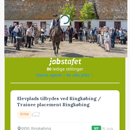
Annonce
Loading...
Jobs
i samarbejde med
80
ledige stillinger
Opret agent
Se alle jobs
Elevplads tilbydes ved Ringkøbing /
Trainee placement Ringkøbing
Grise
6950, Ringkøbing
06. aug.
NY