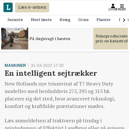
Læs e-avisen
LOGIN
MENU
Seneste
Mest læste
Kvæg
Grise
Planter
Mask
Svineproducente
På døgnvagt i høsten
pris en katastrof
MASKINER
31-03-2022 17:28
En intelligent sejtrækker
New Hollands nye triumvirat af T7 Heavy Duty
modeller med henholdsvis 275, 295 og 315 hk
placerer sig det sted, hvor avanceret teknologi,
komfort og kraftfulde præstationer mødes.
Læs anmeldelsen af traktoren på tirsdag i
printudgaven af Effektivt Landbrug eller på avisens