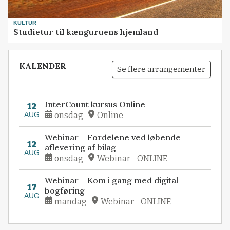
KULTUR
Studietur til kænguruens hjemland
KALENDER
Se flere arrangementer
InterCount kursus Online
12
AUG
onsdag
Online
Webinar – Fordelene ved løbende
12
aflevering af bilag
AUG
onsdag
Webinar - ONLINE
Webinar – Kom i gang med digital
17
bogføring
AUG
mandag
Webinar - ONLINE