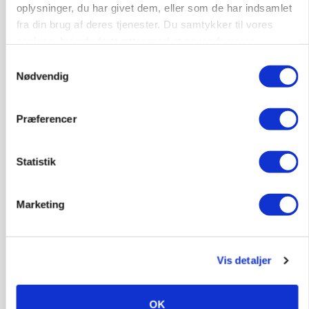
GRISE
oplysninger, du har givet dem, eller som de har indsamlet
Svineproducenter kalder Danish Crowns pris en
fra din brug af deres tjenester. Du samtykker til vores
katastrofe
cookies, hvis du fortsætter med at anvende vores
hjemmeside.
Annonce
Samtykkevalg
Nødvendig
Præferencer
Statistik
Marketing
MASKINER
Forserie til selvkørende skårlægger afprøves i år
Vis detaljer
Annonce
OK