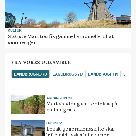
KULTUR
Største Manitou fik gammel vindmølle til at
snurre igen
FRA VORES UGEAVISER
LANDBRUGNORD
LANDBRUGSYD
LANDBRUGFYN
LAND
ARRANGEMENT
Markvandring sætter fokus på
elefantgræs
BUSINESS
Lokalt generationsskifte skal
løfte midtjysk siloimportør i