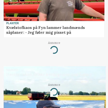
PLANTER
Kvælstofkaos på Fyn lammer landmænds
såplaner: - Jeg føler mig pisset på
Annonce
Loading...
MARKED
Høstpres kan sænke hvedeprisen yderligere
Annonce
Loading...