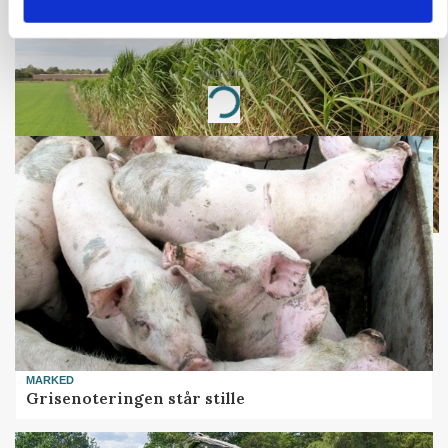
ARRANGEMENT
Markvandring sætter fokus på elefantgræs
Annonce
Loading...
MARKED
Grisenoteringen står stille