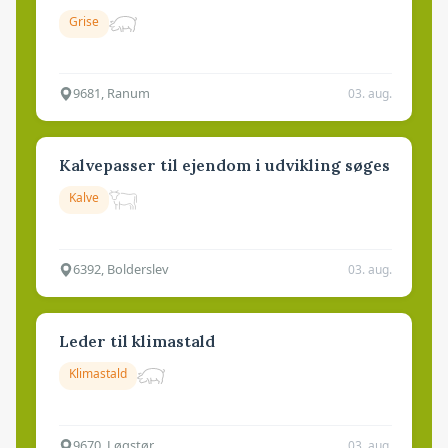
Grise
9681, Ranum
03. aug.
Kalvepasser til ejendom i udvikling søges
Kalve
6392, Bolderslev
03. aug.
Leder til klimastald
Klimastald
9670, Løgstør
03. aug.