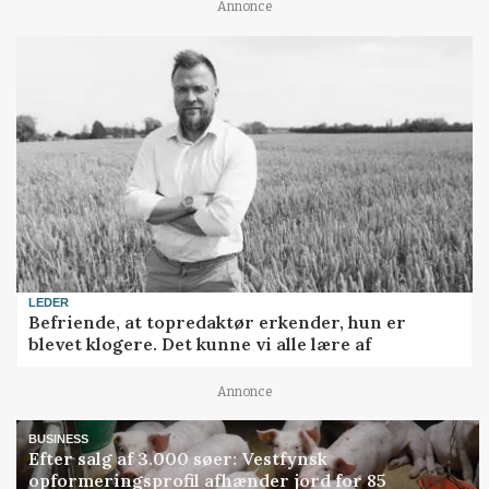
Annonce
LEDER
Befriende, at topredaktør erkender, hun er
blevet klogere. Det kunne vi alle lære af
Annonce
BUSINESS
Efter salg af 3.000 søer: Vestfynsk
opformeringsprofil afhænder jord for 85