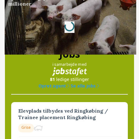
millioner
Loading...
Annonce
Jobs
i samarbejde med
81
ledige stillinger
Opret agent
Se alle jobs
Elevplads tilbydes ved Ringkøbing /
Trainee placement Ringkøbing
Grise