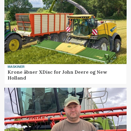
MASKINER
Krone åbner XDisc for John Deere og New
Holland