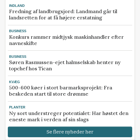
INDLAND
Fredning af landbrugsjord: Landmand går til
landsretten for at få højere erstatning
BUSINESS
Konkurs rammer midtjysk maskinhandler efter
navneskifte
BUSINESS
Søren Rasmussen-ejet halmselskab henter ny
topchef hos Tican
KVÆG
500-600 køer i stort barmarksprojekt: Fra
beskeden start til store drømme
PLANTER
Ny sort understreger potentialet: Har høstet den
eneste mark i verden af sin slags
Se flere nyheder her