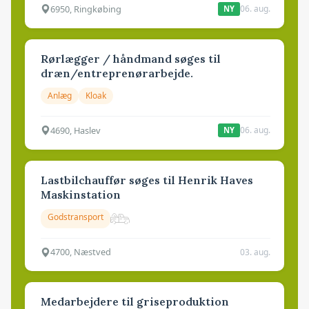
6950, Ringkøbing
06. aug.
NY
Rørlægger / håndmand søges til
dræn/entreprenørarbejde.
Anlæg
Kloak
4690, Haslev
06. aug.
NY
Lastbilchauffør søges til Henrik Haves
Maskinstation
Godstransport
4700, Næstved
03. aug.
Medarbejdere til griseproduktion