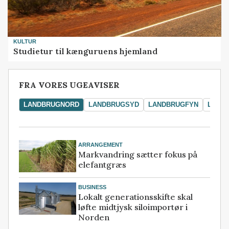
KULTUR
Studietur til kænguruens hjemland
FRA VORES UGEAVISER
LANDBRUGNORD
LANDBRUGSYD
LANDBRUGFYN
LAND
ARRANGEMENT
Markvandring sætter fokus på
elefantgræs
BUSINESS
Lokalt generationsskifte skal
løfte midtjysk siloimportør i
Norden