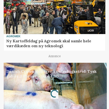
AGROMEK
Ny Kartoffeldag på Agromek skal samle hele
værdikæden om ny teknologi
Annonce
GRISE
Danish Crown slår igen i noteringsstrid: Tysk
gab er 3 kroner – ikke 4,30
Annonce
Loading...