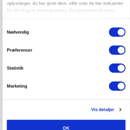
oplysninger, du har givet dem, eller som de har indsamlet
fra din brug af deres tjenester. Du samtykker til vores
cookies, hvis du fortsætter med at anvende vores
hjemmeside.
Samtykkevalg
Nødvendig
BUSINESS
Præferencer
Lave grisepriser og nye regler øger landbobanks
forsigtighed
Statistik
Marketing
Vis detaljer
OK