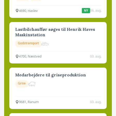
4690, Haslev
06. aug.
NY
Lastbilchauffør søges til Henrik Haves
Maskinstation
Godstransport
4700, Næstved
03. aug.
Medarbejdere til griseproduktion
Grise
9681, Ranum
03. aug.