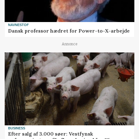
NAVNESTOF
Dansk professor hædret for Power-to-X-arbejde
Annonce
BUSINESS
Efter salg af 3.000 søer: Vestfynsk