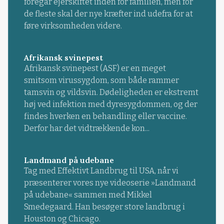
foregår ejerskiftet inden for familien, men for
de fleste skal der nye kræfter ind udefra for at
føre virksomheden videre.
Afrikansk svinepest
Afrikansk svinepest (ASF) er en meget
smitsom virussygdom, som både rammer
tamsvin og vildsvin. Dødeligheden er ekstremt
høj ved infektion med dyresygdommen, og der
findes hverken en behandling eller vaccine.
Derfor har det vidtrækkende kon...
Landmand på udebane
Tag med Effektivt Landbrug til USA, når vi
præsenterer vores nye videoserie »Landmand
på udebane« sammen med Mikkel
Smedegaard. Han besøger store landbrug i
Houston og Chicago.