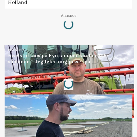
Holland
Loading...
Annonce
PLANTER
Kvælstofkaos på Fyn lammer landmænds
såplaner: - Jeg føler mig pisset på
Loading...
Annonce