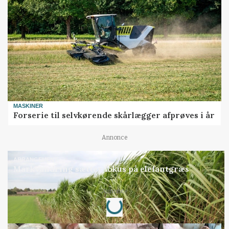
MASKINER
Forserie til selvkørende skårlægger afprøves i år
Annonce
ARRANGEMENT
Markvandring sætter fokus på elefantgræs
Loading...
Annonce