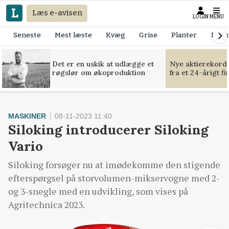
Læs e-avisen
LOGIN
MENU
Seneste
Mest læste
Kvæg
Grise
Planter
Mask
Det er en uskik at udlægge et
Nye aktierekorde
røgslør om økoproduktion
fra et 24-årigt f
MASKINER
08-11-2023 11:40
Siloking introducerer Siloking
Vario
Siloking forsøger nu at imødekomme den stigende
efterspørgsel på storvolumen-mikservogne med 2-
og 3-snegle med en udvikling, som vises på
Agritechnica 2023.