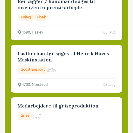
Rørlægger / håndmand søges til
dræn/entreprenørarbejde.
Anlæg
Kloak
4690, Haslev
06. aug.
Lastbilchauffør søges til Henrik Haves
Maskinstation
Godstransport
4700, Næstved
03. aug.
Medarbejdere til griseproduktion
Grise