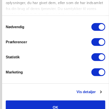
Annonce
oplysninger, du har givet dem, eller som de har indsamlet
fra din brug af deres tjenester. Du samtykker til vores
cookies, hvis du fortsætter med at anvende vores
hjemmeside.
Samtykkevalg
Nødvendig
Præferencer
Statistik
BUSINESS
Ejer eller medejer? Nyt tv-format udfordrer
Marketing
landbrugets ejerstruktur
Annonce
Vis detaljer
MARKED
Russisk mælkepris dykker 23 procent
OK