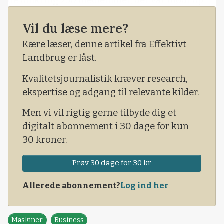
de omkring 250 medlemmer, der var mødt op.
Vil du læse mere?
Kære læser, denne artikel fra Effektivt
Landbrug er låst.
Kvalitetsjournalistik kræver research,
ekspertise og adgang til relevante kilder.
Men vi vil rigtig gerne tilbyde dig et
digitalt abonnement i 30 dage for kun
30 kroner.
Prøv 30 dage for 30 kr
Allerede abonnement?
Log ind her
Maskiner
Business