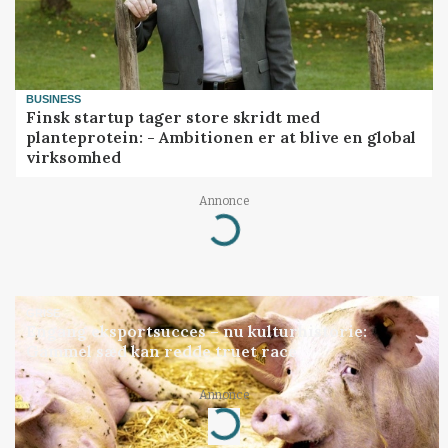
BUSINESS
Finsk startup tager store skridt med
planteprotein: - Ambitionen er at blive en global
virksomhed
Annonce
Loading...
GRISE
Engang eksportsucces – nu kulturhistorie:
Gammel sæd kan redde truet race
Annonce
Loading...