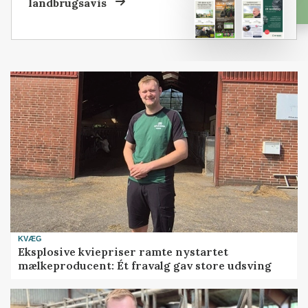
landbrugsavis
KVÆG
Eksplosive kviepriser ramte nystartet
mælkeproducent: Ét fravalg gav store udsving