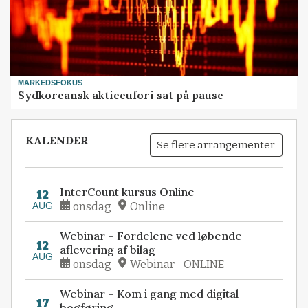
MARKEDSFOKUS
Sydkoreansk aktieeufori sat på pause
KALENDER
Se flere arrangementer
InterCount kursus Online
12
AUG
onsdag
Online
Webinar – Fordelene ved løbende
12
aflevering af bilag
AUG
onsdag
Webinar - ONLINE
Webinar – Kom i gang med digital
17
bogføring