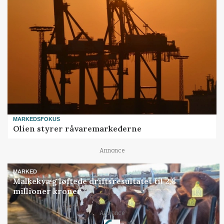
MARKEDSFOKUS
Olien styrer råvaremarkederne
Annonce
MARKED
Malkekvæg løftede driftsresultatet til 2,8
millioner kroner
Loading...
Annonce