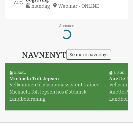
AUG
mandag
Webinar - ONLINE
Annonce
Loading...
NAVNENYT
Se mere navnenyt
3. AUG.
3. AUG.
Michaela Toft Jepsen
Anette Pl
Velkommen til økonomiassistent trainee
Velkommen 
Michaela Toft Jepsen hos Østdansk
Anette Pl
Landboforening
Landbofor