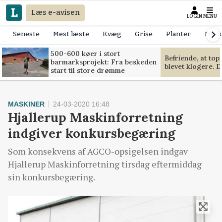
Læs e-avisen
LOGIN
MENU
Seneste
Mest læste
Kvæg
Grise
Planter
Mask
500-600 køer i stort
Befriende, at to
barmarksprojekt: Fra beskeden
blevet klogere. D
start til store drømme
MASKINER
24-03-2020 16:48
Hjallerup Maskinforretning
indgiver konkursbegæring
Som konsekvens af AGCO-opsigelsen indgav
Hjallerup Maskinforretning tirsdag eftermiddag
sin konkursbegæring.