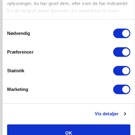
oplysninger, du har givet dem, eller som de har indsamlet
Annonce
fra din brug af deres tjenester. Du samtykker til vores
cookies, hvis du fortsætter med at anvende vores
hjemmeside.
Samtykkevalg
Nødvendig
Præferencer
Statistik
Marketing
BUSINESS
Lave grisepriser og nye regler øger landbobanks
forsigtighed
Vis detaljer
Annonce
KLUMME
Ny griseprognose kan give anledning til et nyt
OK