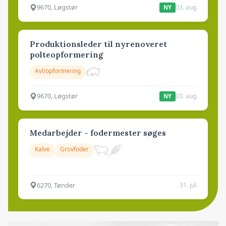
9670, Løgstør
03. aug.
NY
Produktionsleder til nyrenoveret
polteopformering
Avl/opformering
9670, Løgstør
03. aug.
NY
Medarbejder - fodermester søges
Kalve
Grovfoder
6270, Tønder
31. jul.