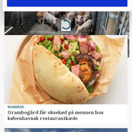
budgettjek
Annonce
Loading...
BUSINESS
Grambogård får oksekød på menuen hos
københavnsk restaurantkæde