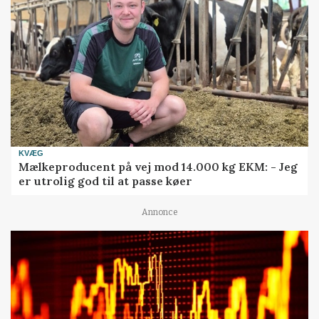
KVÆG
Mælkeproducent på vej mod 14.000 kg EKM: - Jeg
er utrolig god til at passe køer
Annonce