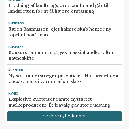
INDLAND
Fredning af landbrugsjord: Landmand går til
landsretten for at få højere erstatning
BUSINESS
Søren Rasmussen-ejet halmselskab henter ny
topchef hos Tican
BUSINESS
Konkurs rammer midtjysk maskinhandler efter
navneskifte
PLANTER
Ny sort understreger potentialet: Har høstet den
eneste mark i verden af sin slags
KVÆG
Eksplosive kviepriser ramte nystartet
mælkeproducent: Ét fravalg gav store udsving
Se flere nyheder her