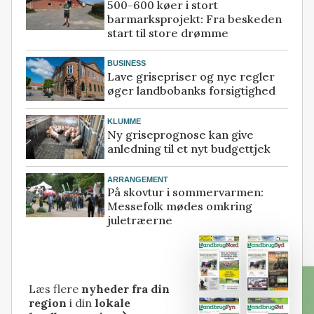
500-600 køer i stort
barmarksprojekt: Fra beskeden
start til store drømme
BUSINESS
Lave grisepriser og nye regler
øger landbobanks forsigtighed
KLUMME
Ny griseprognose kan give
anledning til et nyt budgettjek
ARRANGEMENT
På skovtur i sommervarmen:
Messefolk mødes omkring
juletræerne
Læs flere
nyheder fra din
region
i din
lokale