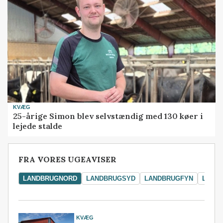
KVÆG
25-årige Simon blev selvstændig med 130 køer i
lejede stalde
FRA VORES UGEAVISER
LANDBRUGNORD
LANDBRUGSYD
LANDBRUGFYN
LAND
KVÆG