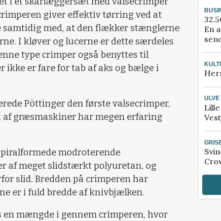
ret i et skårlæggersæt med valsecrimper
BUSI
rimperen giver effektiv tørring ved at
32.5
e samtidig med, at den flækker stænglerne
En a
send
rne. I kløver og lucerne er dette særdeles
enne type crimper også benyttes til
KULT
 ikke er fare for tab af aks og bælge i
Her
ULVE
erede Pöttinger den første valsecrimper,
Lill
t af græsmaskiner har megen erfaring
Vest
GRIS
Svin
 spiralformede modroterende
Crow
r af meget slidstærkt polyuretan, og
for slid. Bredden på crimperen har
e er i fuld bredde af knivbjælken.
øres en mængde i gennem crimperen, hvor