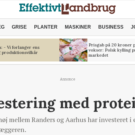
ÆG
GRISE
PLANTER
MASKINER
BUSINESS
J
Prisgab på 20 kroner p
 - Vi forlanger ens
vokser: Polsk kylling 
 produktionsvilkår
markedet
Annonce
stering med protei
øj mellem Randers og Aarhus har investeret i
læggeren.