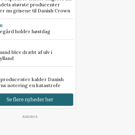
ndets største producenter
r nu grisene til Danish Crown
UR
egård holder høstdag
 hund blev dræbt af ulv i
ylland
eproducenter kalder Danish
ns notering en katastrofe
Se flere nyheder her
Annonce