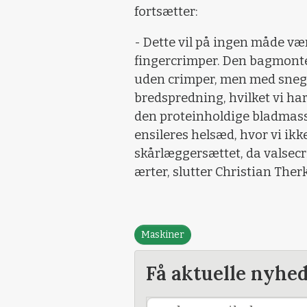
fortsætter:
- Dette vil på ingen måde væ
fingercrimper. Den bagmonte
uden crimper, men med sneg
bredspredning, hvilket vi ha
den proteinholdige bladmasse.
ensileres helsæd, hvor vi ik
skårlæggersættet, da valsec
ærter, slutter Christian Ther
Maskiner
Få aktuelle nyhe