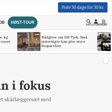
Prøv 30 dage for 30 kr.
OB
HØST-TOUR
SØG
LOGIN
MENU
r. kg
Rådgiver om DB-Tjek: Små
presser
justeringer kan give store
besparelser
n i fokus
 et skårlæggersæt med