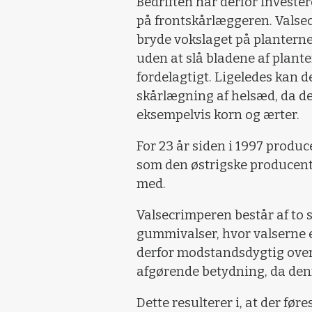
Bedriften har derfor investe
på frontskårlæggeren. Valsec
bryde vokslaget på plantern
uden at slå bladene af plante
fordelagtigt. Ligeledes kan d
skårlægning af helsæd, da der
eksempelvis korn og ærter.
For 23 år siden i 1997 produc
som den østrigske producen
med.
Valsecrimperen består af to
gummivalser, hvor valserne e
derfor modstandsdygtig over
afgørende betydning, da denn
Dette resulterer i, at der f