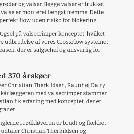
grøder og valser. Begge valser er trukket
 valse er monteret længst fremme. Dette
perfekt flow uden risiko for blokering.
ørgsel på valsecrimper konceptet, hvilket
re udbredelse af vores CrossFlow systemet
easen, der er salgschef og ansvarlig for
ed 370 årskøer
ver Christian Therkildsen, Raunhøj Dairy
 i skårlæggeren med valsecrimper stammer
istian fik erfaring med konceptet, der er
rader.
glerne i rødkløveren er brudt og flækket
 udtaler Christian Therkildsen og