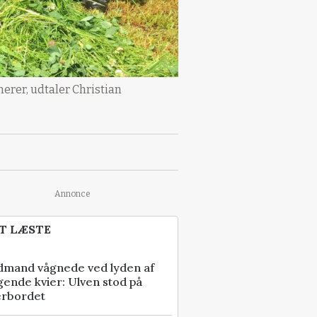
erer, udtaler Christian
Annonce
T LÆSTE
dmand vågnede ved lyden af
gende kvier: Ulven stod på
erbordet