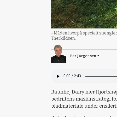
- Måden hvorpå specielt stænglern
Therkildsen.
Per Jørgensen
Raunhøj Dairy nær Hjortshøj
bedriftens maskinstrategi fo
bladmateriale under ensileri