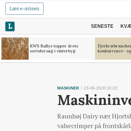
Læs e-avisen
SENESTE
KV
KWS Rallys topper årets
Fjerkræbranchen:
sortsforsøg i vinterbyg
konkurrence- og
MASKINER
23-06-2020 10:22
Maskininve
Raunhøj Dairy nær Hjortsh
valsecrimper på frontskår