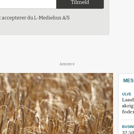
Tilmeld
t accepterer du L-Mediehus A/S
Annonce
MES
ULVE
Land
skrig
fode
BUSIN
32.50