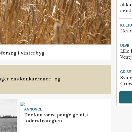
af la
sende
KULT
Herr
ULVE
Lille
sforsøg i vinterbyg
Vestj
GRISE
Svin
anger ens konkurrence- og
Crow
ANNONCE
Der kan være penge gemt, i
foderstrategien