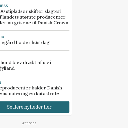
NESS
00 stipladser skifter slagteri:
f landets største producenter
er nu grisene til Danish Crown
UR
regård holder høstdag
e hund blev dræbt af ulv i
jylland
E
eproducenter kalder Danish
ns notering en katastrofe
Se flere nyheder her
Annonce