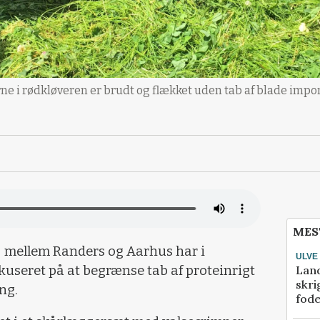
e i rødkløveren er brudt og flækket uden tab af blade impon
MES
 mellem Randers og Aarhus har i
ULVE
Lan
kuseret på at begrænse tab af proteinrigt
skri
ng.
fod