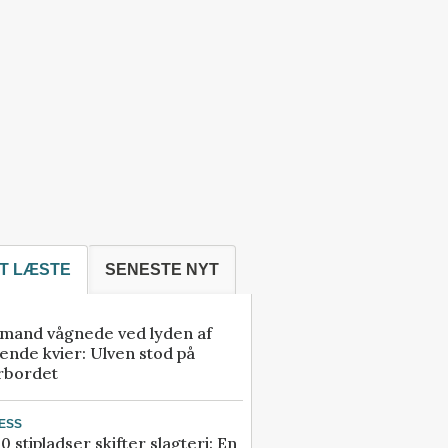
T LÆSTE
SENESTE NYT
mand vågnede ved lyden af
ende kvier: Ulven stod på
rbordet
ESS
0 stipladser skifter slagteri: En