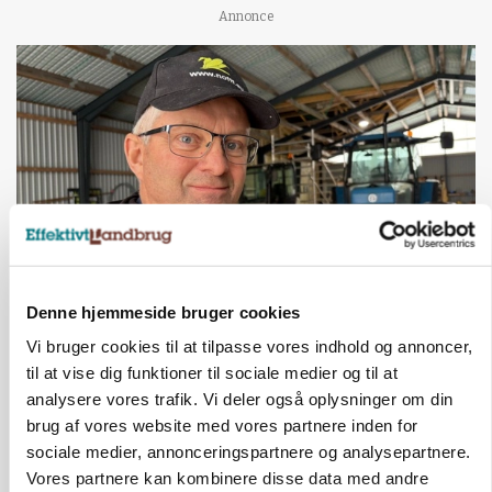
Annonce
Denne hjemmeside bruger cookies
POLITIK
»Nu stopper I«: Landbrugsdebattør og
Vi bruger cookies til at tilpasse vores indhold og annoncer,
protestgruppe vil demonstrere mod ny
til at vise dig funktioner til sociale medier og til at
gødskningslov
analysere vores trafik. Vi deler også oplysninger om din
brug af vores website med vores partnere inden for
Annonce
sociale medier, annonceringspartnere og analysepartnere.
KVÆG
Vores partnere kan kombinere disse data med andre