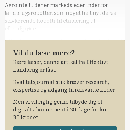
Agrointelli, der er markedsleder indenfor
landbrugsrobotter, som noget helt nyt deres
selvkørende Robotti til etablering af
efterafgrøder.
- Vi vil bevise over for landmanden, at vi har et
robust og markedsparat produkt, der er simpelt
Vil du læse mere?
at benytte, aflaster landmanden i marken og
Kære læser, denne artikel fra Effektivt
som minimerer risiko for strukturskader,
Landbrug er låst.
fortæller Hans Chr. Carstensen, produktchef
hos Agrointelli.
Kvalitetsjournalistik kræver research,
ekspertise og adgang til relevante kilder.
Men vi vil rigtig gerne tilbyde dig et
digitalt abonnement i 30 dage for kun
30 kroner.