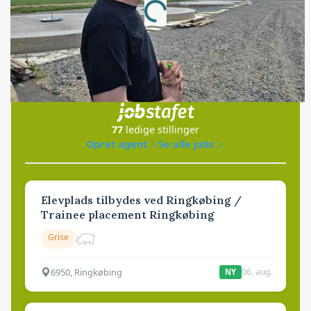
Loading...
Jobs
i samarbejde med
77
ledige stillinger
Opret agent
Se alle jobs
Elevplads tilbydes ved Ringkøbing /
Trainee placement Ringkøbing
Grise
6950, Ringkøbing
06. aug.
NY