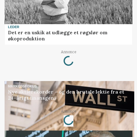
LEDER
Det er en uskik at udlægge et røgslør om
økoproduktion
Loading...
Annonce
MARKEDSFOKUS
Nye aktierekorder – og den brutale lektie fra et
24-årigt finansgeni
Loading...
Annonce