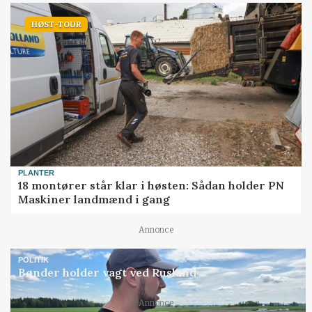
HØST-TOUR
PLANTER
18 montører står klar i høsten: Sådan holder PN
Maskiner landmænd i gang
Annonce
POLITIK
Bønder holder vagt ved Rusland
Annonce