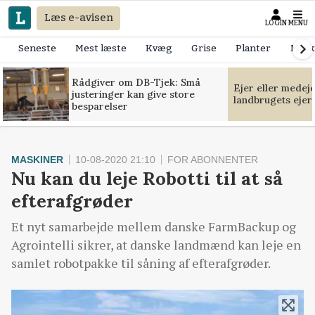
Læs e-avisen
LOGIN
MENU
Seneste
Mest læste
Kvæg
Grise
Planter
Mask
Rådgiver om DB-Tjek: Små
Ejer eller medej
justeringer kan give store
landbrugets ejer
besparelser
MASKINER
10-08-2020 21:10
FOR ABONNENTER
Nu kan du leje Robotti til at så
efterafgrøder
Et nyt samarbejde mellem danske FarmBackup og
Agrointelli sikrer, at danske landmænd kan leje en
samlet robotpakke til såning af efterafgrøder.