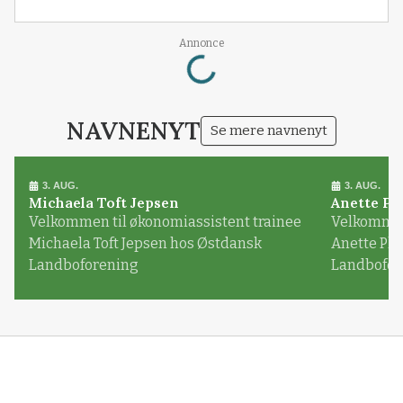
Loading...
Annonce
NAVNENYT
Se mere navnenyt
3. AUG.
3. AUG.
Michaela Toft Jepsen
Anette Pl
Velkommen til økonomiassistent trainee
Velkommen 
Michaela Toft Jepsen hos Østdansk
Anette Pl
Landboforening
Landbofor