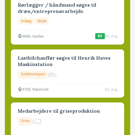
Rørlægger / håndmand søges til
dræn/entreprenørarbejde.
Anlæg
Kloak
4690, Haslev
06. aug.
NY
Lastbilchauffør søges til Henrik Haves
Maskinstation
Godstransport
4700, Næstved
03. aug.
Medarbejdere til griseproduktion
Grise