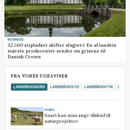
BUSINESS
32.500 stipladser skifter slagteri: En af landets
største producenter sender nu grisene til
Danish Crown
FRA VORES UGEAVISER
LANDBRUGNORD
LANDBRUGSYD
LANDBRUGFYN
LAND
KVÆG
Snart kan man søge tilskud til
naturprojekter