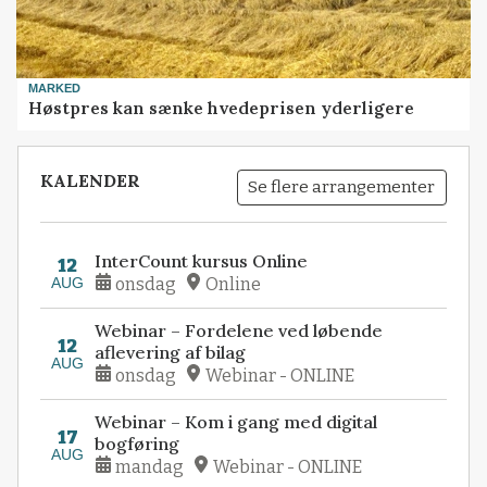
MARKED
Høstpres kan sænke hvedeprisen yderligere
KALENDER
Se flere arrangementer
InterCount kursus Online
12
AUG
onsdag
Online
Webinar – Fordelene ved løbende
12
aflevering af bilag
AUG
onsdag
Webinar - ONLINE
Webinar – Kom i gang med digital
17
bogføring
AUG
mandag
Webinar - ONLINE