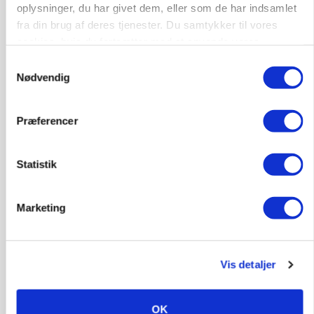
Snart kan man søge tilskud til naturprojekter
oplysninger, du har givet dem, eller som de har indsamlet
fra din brug af deres tjenester. Du samtykker til vores
Loading...
Annonce
cookies, hvis du fortsætter med at anvende vores
hjemmeside.
Samtykkevalg
Nødvendig
Præferencer
Statistik
Marketing
PLANTER
Før såmaskinen kører: Her er efterårets største
Vis detaljer
skadedyrsrisici
OK