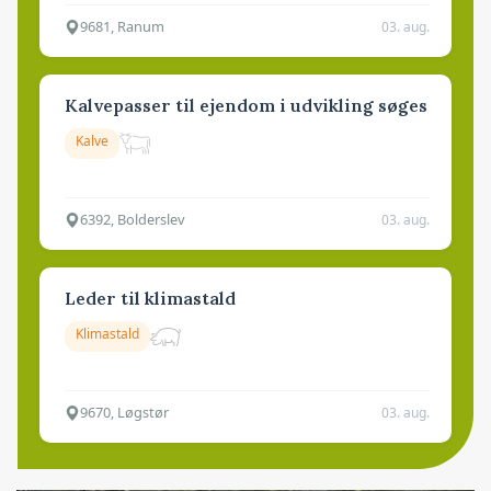
9681, Ranum
03. aug.
Kalvepasser til ejendom i udvikling søges
Kalve
6392, Bolderslev
03. aug.
Leder til klimastald
Klimastald
9670, Løgstør
03. aug.