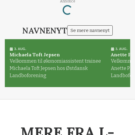
Annonce
Loading...
NAVNENYT
Se mere navnenyt
3. AUG.
3. AUG.
Michaela Toft Jepsen
Anette Pl
Velkommen til økonomiassistent trainee
Velkommen 
Michaela Toft Jepsen hos Østdansk
Anette Pl
Landboforening
Landbofor
MERE FRA L-