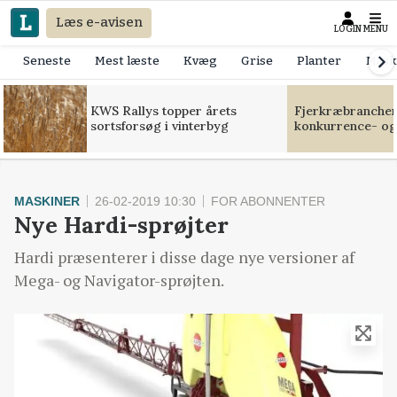
Læs e-avisen
LOGIN
MENU
Seneste
Mest læste
Kvæg
Grise
Planter
Mask
KWS Rallys topper årets
Fjerkræbranchen:
sortsforsøg i vinterbyg
konkurrence- og
MASKINER
26-02-2019 10:30
FOR ABONNENTER
Nye Hardi-sprøjter
Hardi præsenterer i disse dage nye versioner af
Mega- og Navigator-sprøjten.