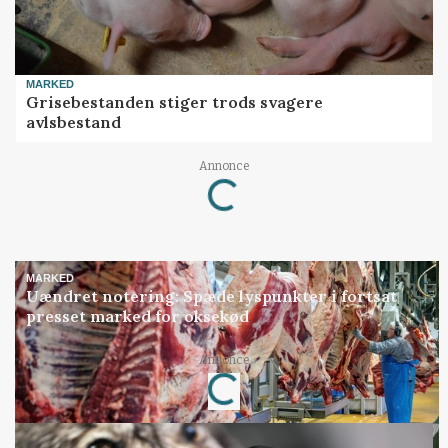
MARKED
Grisebestanden stiger trods svagere
avlsbestand
Annonce
Loading...
MARKED
Uændret notering: Spæde lyspunkter i fortsat
presset marked for oksekød
Annonce
Loading...