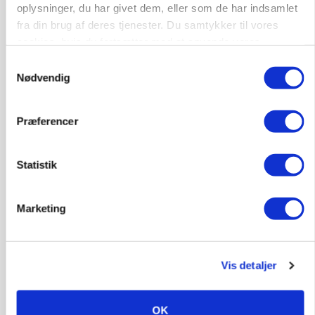
oplysninger, du har givet dem, eller som de har indsamlet
kan den ændre din bedrift fra 2027
fra din brug af deres tjenester. Du samtykker til vores
cookies, hvis du fortsætter med at anvende vores
Annonce
hjemmeside.
Loading...
Samtykkevalg
Nødvendig
Præferencer
Statistik
Marketing
KVÆG
Vis detaljer
Snart kan man søge tilskud til naturprojekter
OK