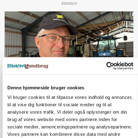
Annonce
Denne hjemmeside bruger cookies
POLITIK
»Nu stopper I«: Landbrugsdebattør og
Vi bruger cookies til at tilpasse vores indhold og annoncer,
protestgruppe vil demonstrere mod ny
gødskningslov
til at vise dig funktioner til sociale medier og til at
analysere vores trafik. Vi deler også oplysninger om din
Annonce
brug af vores website med vores partnere inden for
sociale medier, annonceringspartnere og analysepartnere.
POLITIK
Vores partnere kan kombinere disse data med andre
Folketinget behandler ny gødskningslov: Sådan