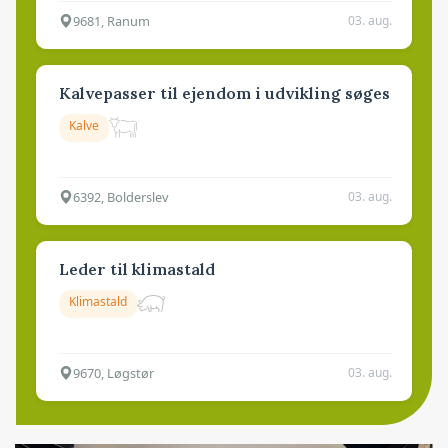
9681, Ranum
03. aug.
Kalvepasser til ejendom i udvikling søges
Kalve
6392, Bolderslev
03. aug.
Leder til klimastald
Klimastald
9670, Løgstør
03. aug.