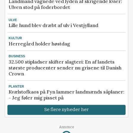
Landmand vågnede ved lyden af skrigende kvier:
Ulven stod på foderbordet
ULVE
Lille hund blev dræbt af ulv i Vestjylland
KULTUR
Herregård holder høstdag
BUSINESS
32.500 stipladser skifter slagteri: En af landets
største producenter sender nu grisene til Danish
Crown
PLANTER
Kvælstofkaos på Fyn lammer landmænds såplaner:
- Jeg føler mig pisset på
Se flere nyheder her
Annonce