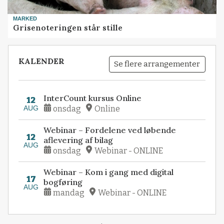
MARKED
Grisenoteringen står stille
KALENDER
Se flere arrangementer
InterCount kursus Online
12
AUG
onsdag
Online
Webinar – Fordelene ved løbende
12
aflevering af bilag
AUG
onsdag
Webinar - ONLINE
Webinar – Kom i gang med digital
17
bogføring
AUG
mandag
Webinar - ONLINE