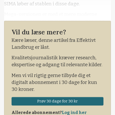
SIMA løber af stablen i disse dage.
Mega-versionen er med et mere moderne
design og »AirRide lift suspension«. Når man
kører, reducerer dette bevægelserne i
Vil du læse mere?
maskinen og stabiliserer dermed bommen.
Kære læser, denne artikel fra Effektivt
Dertil kommer, at føreren får en bedre komfort.
Landbrug er låst.
Hardi Mega M-versionen fås med tankstørrel
Kvalitetsjournalistik kræver research,
ekspertise og adgang til relevante kilder.
Men vi vil rigtig gerne tilbyde dig et
digitalt abonnement i 30 dage for kun
30 kroner.
Prøv 30 dage for 30 kr
Allerede abonnement?
Log ind her