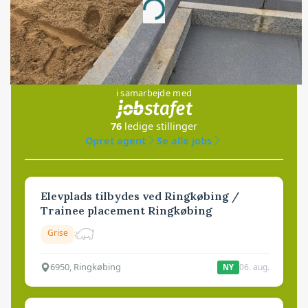
Loading...
Jobs
i samarbejde med
76
ledige stillinger
Opret agent
Se alle jobs
Elevplads tilbydes ved Ringkøbing /
Trainee placement Ringkøbing
Grise
6950, Ringkøbing
06. aug.
NY