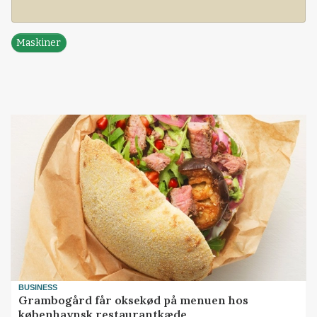
Maskiner
BUSINESS
Grambogård får oksekød på menuen hos
københavnsk restaurantkæde