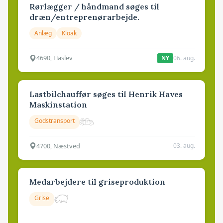
Rørlægger / håndmand søges til
dræn/entreprenørarbejde.
Anlæg
Kloak
4690, Haslev
06. aug.
NY
Lastbilchauffør søges til Henrik Haves
Maskinstation
Godstransport
4700, Næstved
03. aug.
Medarbejdere til griseproduktion
Grise