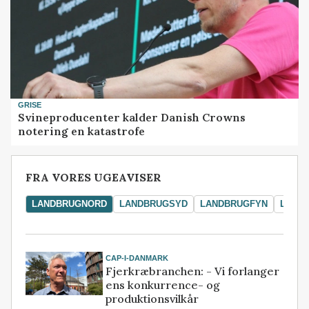
GRISE
Svineproducenter kalder Danish Crowns
notering en katastrofe
FRA VORES UGEAVISER
LANDBRUGNORD
LANDBRUGSYD
LANDBRUGFYN
LAND
CAP-I-DANMARK
Fjerkræbranchen: - Vi forlanger
ens konkurrence- og
produktionsvilkår