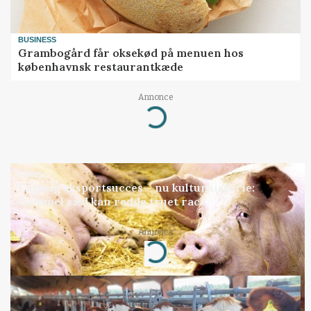
BUSINESS
Grambogård får oksekød på menuen hos
københavnsk restaurantkæde
Annonce
Loading...
GRISE
Engang eksportsucces – nu kulturhistorie:
Gammel sæd kan redde truet race
Annonce
Loading...