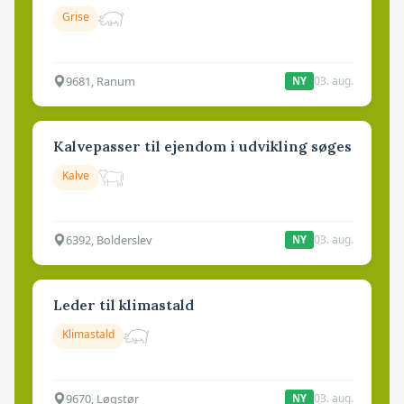
Grise
9681, Ranum
03. aug.
NY
Kalvepasser til ejendom i udvikling søges
Kalve
6392, Bolderslev
03. aug.
NY
Leder til klimastald
Klimastald
9670, Løgstør
03. aug.
NY