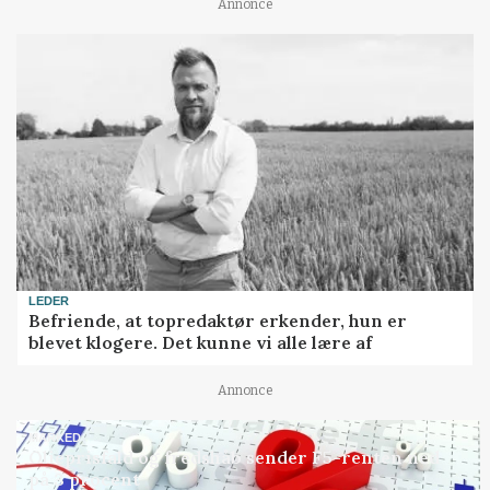
Annonce
LEDER
Befriende, at topredaktør erkender, hun er
blevet klogere. Det kunne vi alle lære af
Annonce
MARKED
Olieprisfald og fredshåb sender F5-renten ned
på 3 procent