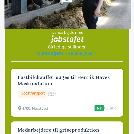
Jobs
i samarbejde med
80
ledige stillinger
Opret agent
Se alle jobs
Lastbilchauffør søges til Henrik Haves
Maskinstation
Godstransport
4700, Næstved
03. aug.
NY
Medarbejdere til griseproduktion