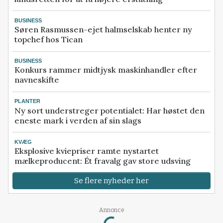
BUSINESS
Søren Rasmussen-ejet halmselskab henter ny
topchef hos Tican
BUSINESS
Konkurs rammer midtjysk maskinhandler efter
navneskifte
PLANTER
Ny sort understreger potentialet: Har høstet den
eneste mark i verden af sin slags
KVÆG
Eksplosive kviepriser ramte nystartet
mælkeproducent: Ét fravalg gav store udsving
Se flere nyheder her
Annonce
Loading...