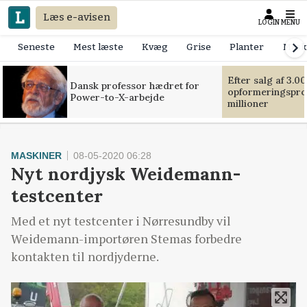
Læs e-avisen
LOGIN
MENU
Seneste
Mest læste
Kvæg
Grise
Planter
Mask
Efter salg af 3.0
Dansk professor hædret for
opformeringsprof
Power-to-X-arbejde
millioner
MASKINER
08-05-2020 06:28
Nyt nordjysk Weidemann-
testcenter
Med et nyt testcenter i Nørresundby vil
Weidemann-importøren Stemas forbedre
kontakten til nordjyderne.