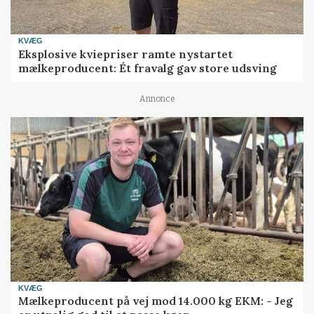
KVÆG
Eksplosive kviepriser ramte nystartet
mælkeproducent: Ét fravalg gav store udsving
Annonce
KVÆG
Mælkeproducent på vej mod 14.000 kg EKM: - Jeg