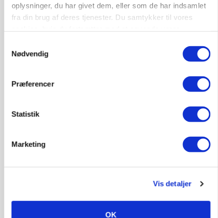
oplysninger, du har givet dem, eller som de har indsamlet
fra din brug af deres tjenester. Du samtykker til vores
cookies, hvis du fortsætter med at anvende vores
hjemmeside.
NAVNESTOF
Samtykkevalg
Dansk professor hædret for Power-to-X-arbejde
Nødvendig
Præferencer
Statistik
Marketing
Vis detaljer
BUSINESS
Efter salg af 3.000 søer: Vestfynsk
opformeringsprofil afhænder jord for 85
millioner
OK