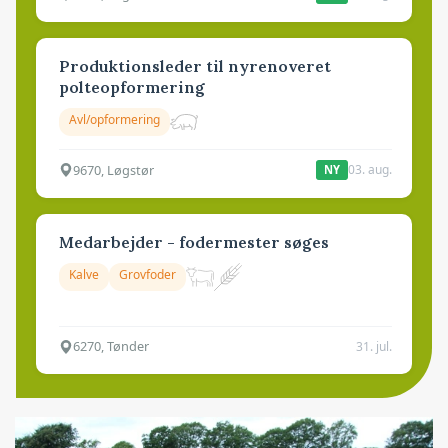
Produktionsleder til nyrenoveret
polteopformering
Avl/opformering
9670, Løgstør
03. aug.
NY
Medarbejder - fodermester søges
Kalve
Grovfoder
6270, Tønder
31. jul.