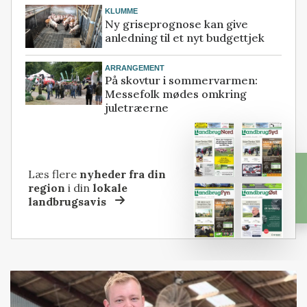
KLUMME
Ny griseprognose kan give
anledning til et nyt budgettjek
ARRANGEMENT
På skovtur i sommervarmen:
Messefolk mødes omkring
juletræerne
Læs flere
nyheder fra din
region
i din
lokale
landbrugsavis