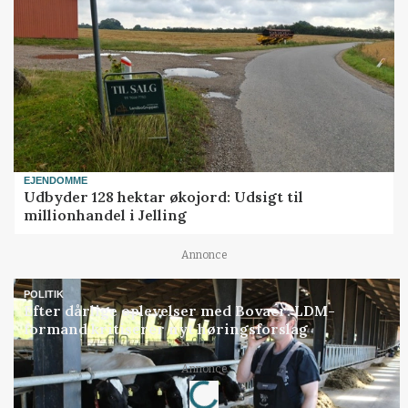
EJENDOMME
Udbyder 128 hektar økojord: Udsigt til
millionhandel i Jelling
Annonce
POLITIK
Efter dårlige oplevelser med Bovaer: LDM-
formand kritiserer nyt høringsforslag
Annonce
Loading...