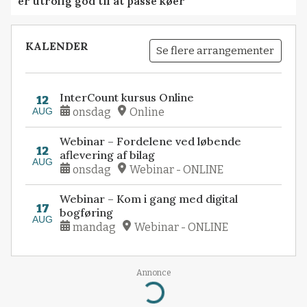
er utrolig god til at passe køer
KALENDER
Se flere arrangementer
InterCount kursus Online
12
AUG
onsdag
Online
Webinar – Fordelene ved løbende
12
aflevering af bilag
AUG
onsdag
Webinar - ONLINE
Webinar – Kom i gang med digital
17
bogføring
AUG
mandag
Webinar - ONLINE
Annonce
Loading...