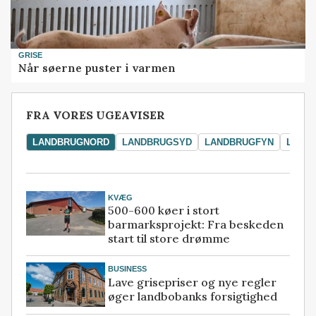
GRISE
Når søerne puster i varmen
FRA VORES UGEAVISER
LANDBRUGNORD
LANDBRUGSYD
LANDBRUGFYN
LAND
KVÆG
500-600 køer i stort
barmarksprojekt: Fra beskeden
start til store drømme
BUSINESS
Lave grisepriser og nye regler
øger landbobanks forsigtighed