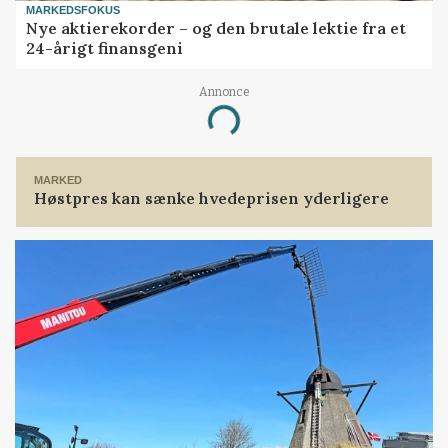
MARKEDSFOKUS
Nye aktierekorder – og den brutale lektie fra et
24-årigt finansgeni
Annonce
Loading...
MARKED
Høstpres kan sænke hvedeprisen yderligere