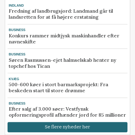
INDLAND
Fredning af landbrugsjord: Landmand går til
landsretten for at få højere erstatning
BUSINESS
Konkurs rammer midtjysk maskinhandler efter
navneskifte
BUSINESS
Søren Rasmussen-ejet halmselskab henter ny
topchef hos Tican
KVÆG
500-600 køer i stort barmarksprojekt: Fra
beskeden start til store drømme
BUSINESS
Efter salg af 3.000 søer: Vestfynsk
opformeringsprofil afhænder jord for 85 millioner
Se flere nyheder her