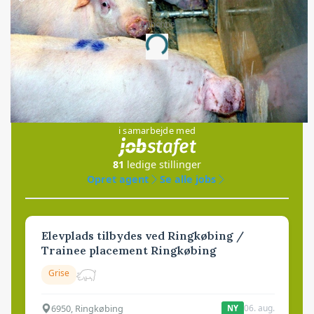
Annonce
Loading...
Jobs
i samarbejde med
81
ledige stillinger
Opret agent
Se alle jobs
Elevplads tilbydes ved Ringkøbing /
Trainee placement Ringkøbing
Grise
6950, Ringkøbing
06. aug.
NY