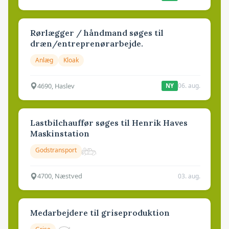
Rørlægger / håndmand søges til
dræn/entreprenørarbejde.
Anlæg
Kloak
4690, Haslev
06. aug.
NY
Lastbilchauffør søges til Henrik Haves
Maskinstation
Godstransport
4700, Næstved
03. aug.
Medarbejdere til griseproduktion