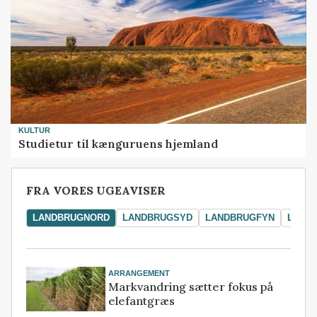
KULTUR
Studietur til kænguruens hjemland
FRA VORES UGEAVISER
LANDBRUGNORD
LANDBRUGSYD
LANDBRUGFYN
LAND
ARRANGEMENT
Markvandring sætter fokus på
elefantgræs