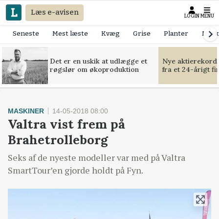
Læs e-avisen
LOGIN
MENU
Seneste
Mest læste
Kvæg
Grise
Planter
Mask
Det er en uskik at udlægge et
Nye aktierekorde
røgslør om økoproduktion
fra et 24-årigt f
MASKINER
14-05-2018 08:00
Valtra vist frem på
Brahetrolleborg
Seks af de nyeste modeller var med på Valtra
SmartTour’en gjorde holdt på Fyn.