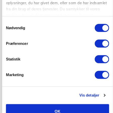
oplysninger, du har givet dem, eller som de har indsamlet
katastrofe
fra din brug af deres tjenester. Du samtykker til vores
cookies, hvis du fortsætter med at anvende vores
Annonce
hjemmeside.
Samtykkevalg
Nødvendig
Præferencer
Statistik
Marketing
MASKINER
Forserie til selvkørende skårlægger afprøves i år
Vis detaljer
Annonce
OK
ARRANGEMENT