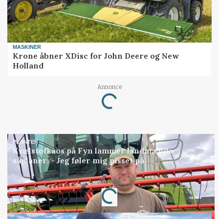
MASKINER
Krone åbner XDisc for John Deere og New
Holland
Annonce
Loading...
PLANTER
Kvælstofkaos på Fyn lammer landmænds
såplaner: - Jeg føler mig pisset på
Annonce
Loading...