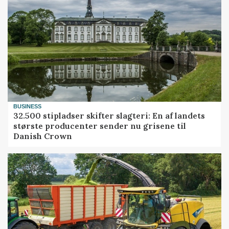
BUSINESS
32.500 stipladser skifter slagteri: En af landets
største producenter sender nu grisene til
Danish Crown