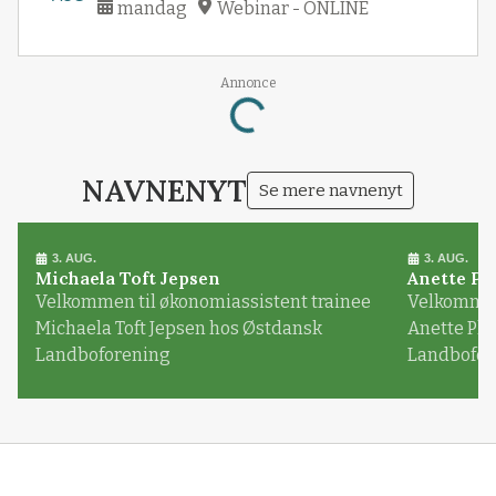
mandag
Webinar - ONLINE
Annonce
Loading...
NAVNENYT
Se mere navnenyt
3. AUG.
3. AUG.
Michaela Toft Jepsen
Anette Pl
Velkommen til økonomiassistent trainee
Velkommen 
Michaela Toft Jepsen hos Østdansk
Anette Pl
Landboforening
Landbofor