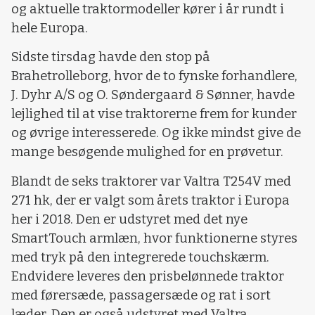
og aktuelle traktormodeller kører i år rundt i
hele Europa.
Sidste tirsdag havde den stop på
Brahetrolleborg, hvor de to fynske forhandlere,
J. Dyhr A/S og O. Søndergaard & Sønner, havde
lejlighed til at vise traktorerne frem for kunder
og øvrige interesserede. Og ikke mindst give de
mange besøgende mulighed for en prøvetur.
Blandt de seks traktorer var Valtra T254V med
271 hk, der er valgt som årets traktor i Europa
her i 2018. Den er udstyret med det nye
SmartTouch armlæn, hvor funktionerne styres
med tryk på den integrerede touchskærm.
Endvidere leveres den prisbelønnede traktor
med førersæde, passagersæde og rat i sort
læder. Den er også udstyret med Valtra