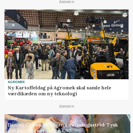
Annonce
AGROMEK
Ny Kartoffeldag på Agromek skal samle hele
værdikæden om ny teknologi
Annonce
GRISE
Danish Crown slår igen i noteringsstrid: Tysk
gab er 3 kroner – ikke 4,30