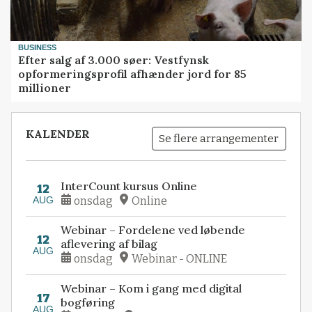
BUSINESS
Efter salg af 3.000 søer: Vestfynsk
opformeringsprofil afhænder jord for 85
millioner
KALENDER
Se flere arrangementer
InterCount kursus Online
12
AUG
onsdag
Online
Webinar – Fordelene ved løbende
12
aflevering af bilag
AUG
onsdag
Webinar - ONLINE
Webinar – Kom i gang med digital
17
bogføring
AUG