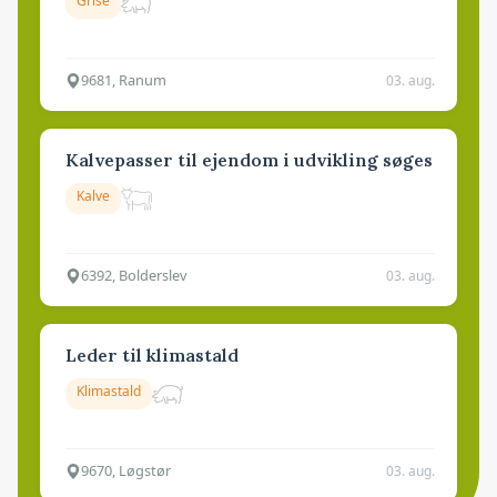
Grise
9681, Ranum
03. aug.
Kalvepasser til ejendom i udvikling søges
Kalve
6392, Bolderslev
03. aug.
Leder til klimastald
Klimastald
9670, Løgstør
03. aug.