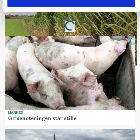
Markvandring sætter fokus på elefantgræs
Annonce
Loading...
MARKED
Grisenoteringen står stille