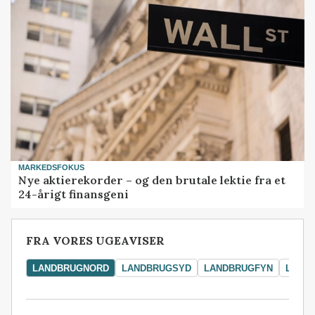
MARKEDSFOKUS
Nye aktierekorder – og den brutale lektie fra et
24-årigt finansgeni
FRA VORES UGEAVISER
LANDBRUGNORD
LANDBRUGSYD
LANDBRUGFYN
LAND