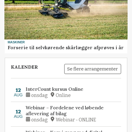
MASKINER
Forserie til selvkørende skårlægger afprøves i år
KALENDER
Se flere arrangementer
InterCount kursus Online
12
AUG
onsdag
Online
Webinar – Fordelene ved løbende
12
aflevering af bilag
AUG
onsdag
Webinar - ONLINE