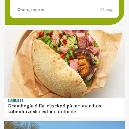
9670, Løgstør
03. aug.
BUSINESS
Grambogård får oksekød på menuen hos
københavnsk restaurantkæde