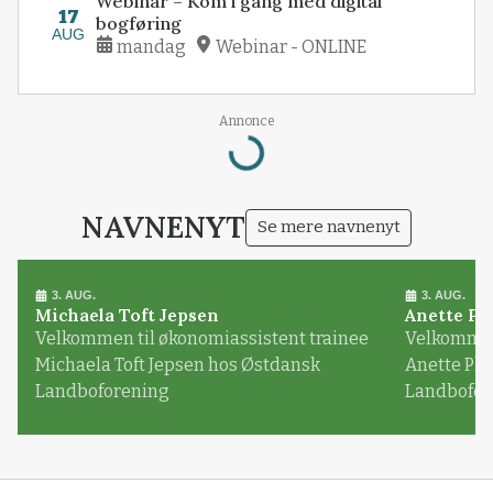
Webinar – Kom i gang med digital
17
bogføring
AUG
mandag
Webinar - ONLINE
Annonce
Loading...
NAVNENYT
Se mere navnenyt
3. AUG.
3. AUG.
Michaela Toft Jepsen
Anette Pl
Velkommen til økonomiassistent trainee
Velkommen 
Michaela Toft Jepsen hos Østdansk
Anette Pl
Landboforening
Landbofor