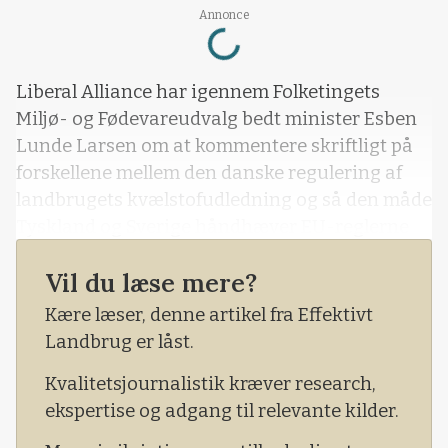
Loading...
Annonce
Liberal Alliance har igennem Folketingets
Miljø- og Fødevareudvalg bedt minister Esben
Lunde Larsen om at kommentere skriftligt på
forskellene mellem den danske regulering af
landbrugets kvælstofudledning og så den måde
Tyskland og Sverige håndhæver EU-reglerne
på.Det sker på baggrund af to studieture i
Vil du læse mere?
sidste måned til Slesvig-Holsten og Skåne med
deltagelse af organisationsfolk fra både
Kære læser, denne artikel fra Effektivt
Bæredygtigt Landbrug og Landbrug &
Landbrug er låst.
Fødevarer, som også Agerskovgruppen og
Kvalitetsjournalistik kræver research,
Lollandsgruppen var involverede i som
ekspertise og adgang til relevante kilder.
medarrangører.Med henvisning til Effektivt
Landbrugs omtale i avisen sidste lørdag har