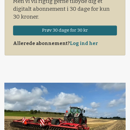
Men vi vil rigtig gerne tilbyde dig et
LA’s ordfører på området, Carsten Bach, bedt
digitalt abonnement i 30 dage for kun
ministeren give sin mening til kende om
30 kroner.
reguleringsforholdene i Slesvig-Holsten og
Skåne.
Prøv 30 dage for 30 kr
Allerede abonnement?
Log ind her