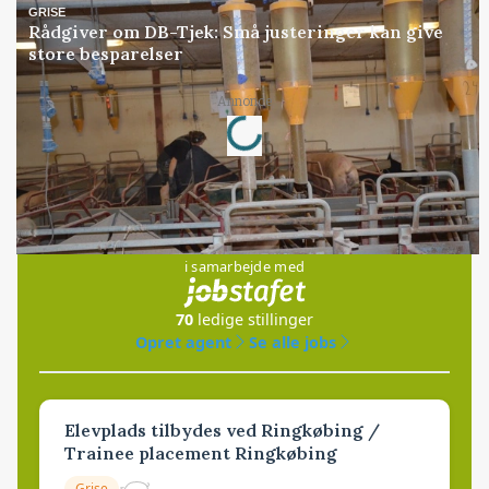
GRISE
Rådgiver om DB-Tjek: Små justeringer kan give
store besparelser
Loading...
Annonce
Jobs
i samarbejde med
70
ledige stillinger
Opret agent
Se alle jobs
Elevplads tilbydes ved Ringkøbing /
Trainee placement Ringkøbing
Grise