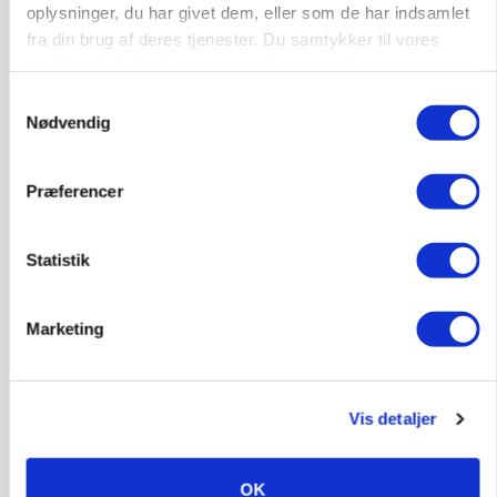
oplysninger, du har givet dem, eller som de har indsamlet
Annonce
fra din brug af deres tjenester. Du samtykker til vores
cookies, hvis du fortsætter med at anvende vores
MARKED
hjemmeside.
Russisk mælkepris dykker 23 procent
Samtykkevalg
Nødvendig
Annonce
Loading...
Præferencer
Statistik
Marketing
Vis detaljer
BUSINESS
OK