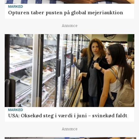
MARKED
Opturen taber pusten på global mejeriauktion
Annonce
MARKED
USA: Oksekød steg i værdi i juni – svinekød faldt
Annonce