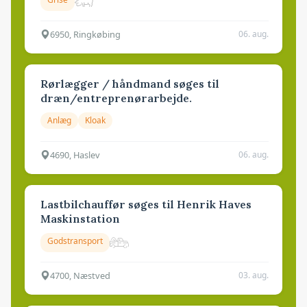
6950, Ringkøbing
06. aug.
Rørlægger / håndmand søges til
dræn/entreprenørarbejde.
Anlæg
Kloak
4690, Haslev
06. aug.
Lastbilchauffør søges til Henrik Haves
Maskinstation
Godstransport
4700, Næstved
03. aug.