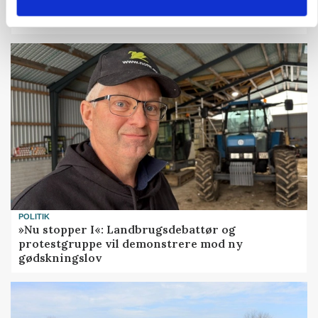
Fra mark til mur: Byggeriet kan åbne nyt
marked for biokul
POLITIK
»Nu stopper I«: Landbrugsdebattør og
protestgruppe vil demonstrere mod ny
gødskningslov