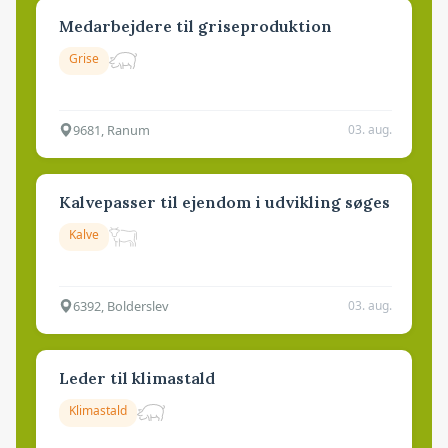
Medarbejdere til griseproduktion
Grise
9681, Ranum
03. aug.
Kalvepasser til ejendom i udvikling søges
Kalve
6392, Bolderslev
03. aug.
Leder til klimastald
Klimastald