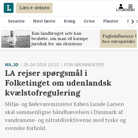
Læs e-avisen
LOGIN
MENU
Seneste
Mest læste
Kvæg
Grise
Planter
Mask
Kun landbruget selv kan
Fugleinfluenza: 
beslutte, om man vil kæmpe
hos europæiske 
juridisk for sin eksistens
MILJØ
05-04-2018 13:22
FOR ABONNENTER
LA rejser spørgsmål i
Folketinget om udenlandsk
kvælstofregulering
Miljø- og fødevareminister Esben Lunde Larsen
skal sammenligne håndhævelsen i Danmark af
vandramme- og nitratdirektiverne med tyske og
svenske forhold.