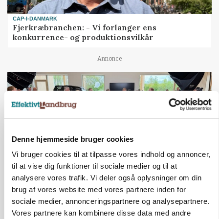
CAP-I-DANMARK
Fjerkræbranchen: - Vi forlanger ens
konkurrence- og produktionsvilkår
Annonce
Denne hjemmeside bruger cookies
Vi bruger cookies til at tilpasse vores indhold og annoncer,
til at vise dig funktioner til sociale medier og til at
analysere vores trafik. Vi deler også oplysninger om din
brug af vores website med vores partnere inden for
BUSINESS
Ejer eller medejer? Nyt tv-format udfordrer
sociale medier, annonceringspartnere og analysepartnere.
landbrugets ejerstruktur
Vores partnere kan kombinere disse data med andre