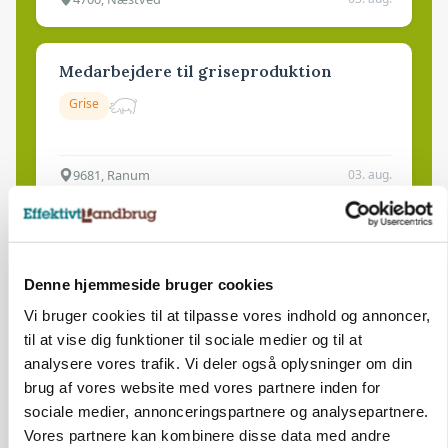
Medarbejdere til griseproduktion
Grise
9681, Ranum
03. aug.
Kalvepasser til ejendom i udvikling søges
Kalve
Denne hjemmeside bruger cookies
Vi bruger cookies til at tilpasse vores indhold og annoncer,
til at vise dig funktioner til sociale medier og til at
6392, Bolderslev
03. aug.
analysere vores trafik. Vi deler også oplysninger om din
brug af vores website med vores partnere inden for
sociale medier, annonceringspartnere og analysepartnere.
Leder til klimastald
Vores partnere kan kombinere disse data med andre