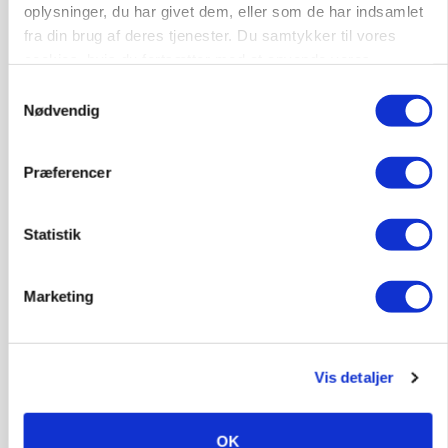
Klimastald
oplysninger, du har givet dem, eller som de har indsamlet
fra din brug af deres tjenester. Du samtykker til vores
cookies, hvis du fortsætter med at anvende vores
9670, Løgstør
03. aug.
hjemmeside.
Samtykkevalg
Nødvendig
Præferencer
Statistik
Marketing
Vis detaljer
KULTUR
Største Manitou fik gammel vindmølle til at
snurre igen
OK