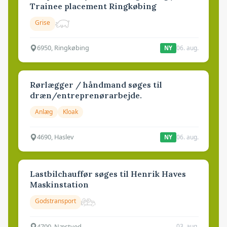
Trainee placement Ringkøbing
Grise
6950, Ringkøbing
06. aug.
NY
Rørlægger / håndmand søges til
dræn/entreprenørarbejde.
Anlæg
Kloak
4690, Haslev
06. aug.
NY
Lastbilchauffør søges til Henrik Haves
Maskinstation
Godstransport
4700, Næstved
03. aug.