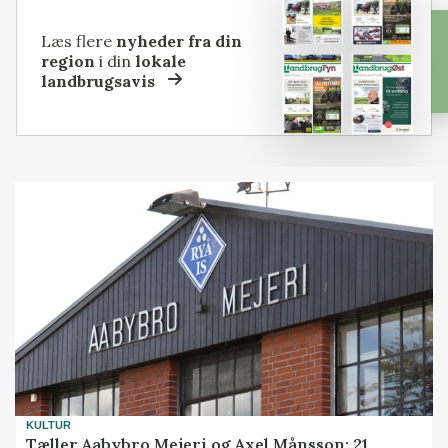
Læs flere
nyheder fra din
region
i din
lokale
landbrugsavis
KULTUR
Tæller Aabybro Mejeri og Axel Månsson: 21