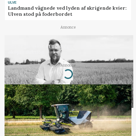
ULVE
Landmand vågnede ved lyden af skrigende kvier:
Ulven stod på foderbordet
Annonce
LEDER
Det er en uskik at udlægge et røgslør om
økoproduktion
Annonce
Loading...