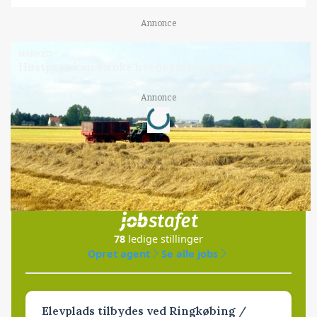
Annonce
MARKED
Høstpres kan sænke hvedeprisen yderligere
Loading...
Annonce
Jobs
i samarbejde med
78
ledige stillinger
Opret agent
Se alle jobs
Elevplads tilbydes ved Ringkøbing /