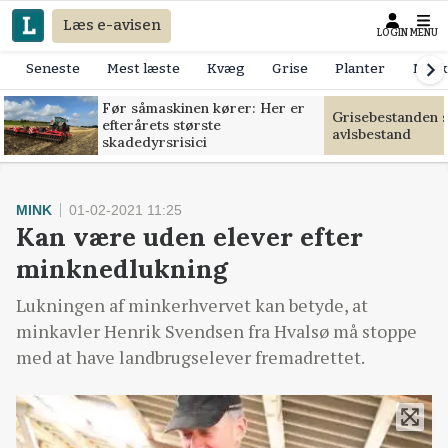
Læs e-avisen
LOGIN
MENU
Seneste
Mest læste
Kvæg
Grise
Planter
Mask
Før såmaskinen kører: Her er
Grisebestanden s
efterårets største
avlsbestand
skadedyrsrisici
MINK
01-02-2021 11:25
Kan være uden elever efter
minknedlukning
Lukningen af minkerhvervet kan betyde, at
minkavler Henrik Svendsen fra Hvalsø må stoppe
med at have landbrugselever fremadrettet.