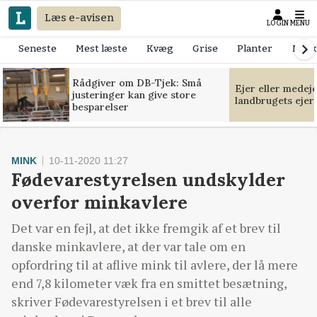
Læs e-avisen
LOGIN
MENU
Seneste
Mest læste
Kvæg
Grise
Planter
Mask
Rådgiver om DB-Tjek: Små
Ejer eller medej
justeringer kan give store
landbrugets ejer
besparelser
MINK
10-11-2020 11:27
Fødevarestyrelsen undskylder
overfor minkavlere
Det var en fejl, at det ikke fremgik af et brev til
danske minkavlere, at der var tale om en
opfordring til at aflive mink til avlere, der lå mere
end 7,8 kilometer væk fra en smittet besætning,
skriver Fødevarestyrelsen i et brev til alle