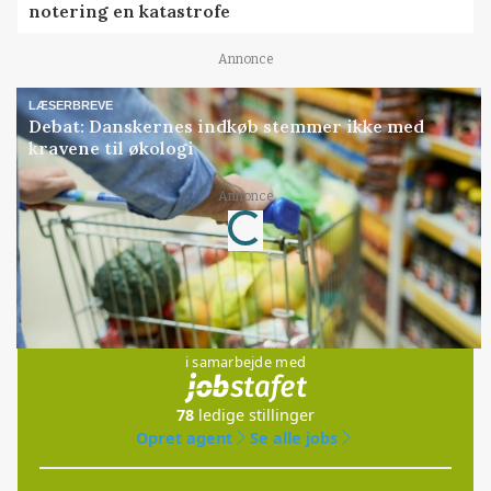
notering en katastrofe
Annonce
LÆSERBREVE
Debat: Danskernes indkøb stemmer ikke med
kravene til økologi
Annonce
Loading...
Jobs
i samarbejde med
78
ledige stillinger
Opret agent
Se alle jobs