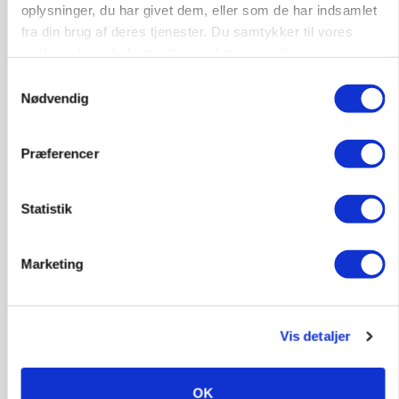
oplysninger, du har givet dem, eller som de har indsamlet
fra din brug af deres tjenester. Du samtykker til vores
cookies, hvis du fortsætter med at anvende vores
hjemmeside.
Samtykkevalg
Nødvendig
Præferencer
BUSINESS
Ejer eller medejer? Nyt tv-format udfordrer
landbrugets ejerstruktur
Statistik
Annonce
Loading...
Marketing
Vis detaljer
OK