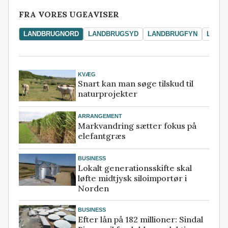
FRA VORES UGEAVISER
LANDBRUGNORD
LANDBRUGSYD
LANDBRUGFYN
LAND
KVÆG
Snart kan man søge tilskud til
naturprojekter
ARRANGEMENT
Markvandring sætter fokus på
elefantgræs
BUSINESS
Lokalt generationsskifte skal
løfte midtjysk siloimportør i
Norden
BUSINESS
Efter lån på 182 millioner: Sindal