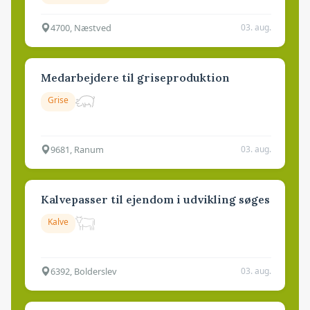
4700, Næstved
03. aug.
Medarbejdere til griseproduktion
Grise
9681, Ranum
03. aug.
Kalvepasser til ejendom i udvikling søges
Kalve
6392, Bolderslev
03. aug.