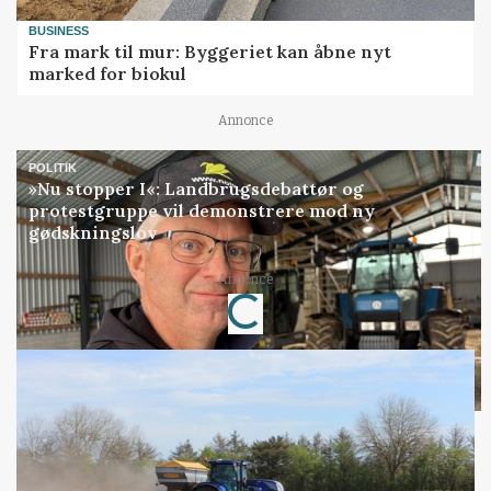
BUSINESS
Fra mark til mur: Byggeriet kan åbne nyt
marked for biokul
Annonce
POLITIK
»Nu stopper I«: Landbrugsdebattør og
protestgruppe vil demonstrere mod ny
gødskningslov
Annonce
Loading...