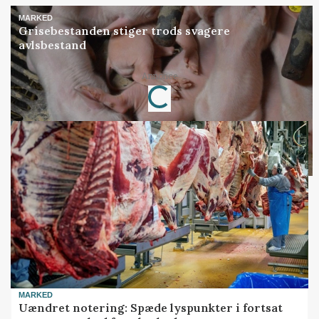
MARKED
Grisebestanden stiger trods svagere
avlsbestand
Annonce
Loading...
MARKED
Uændret notering: Spæde lyspunkter i fortsat