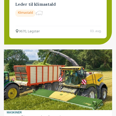
Leder til klimastald
Klimastald
9670, Løgstør
03. aug.
MASKINER