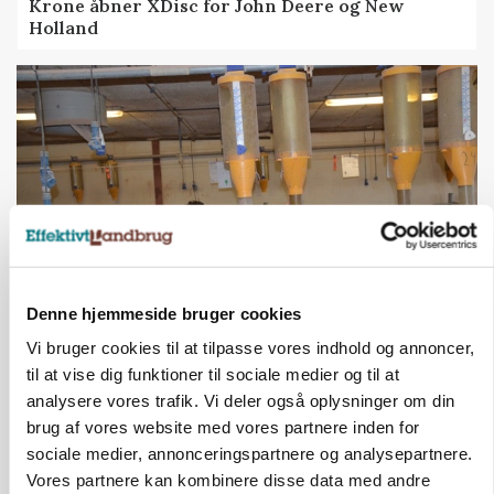
Krone åbner XDisc for John Deere og New
Holland
Denne hjemmeside bruger cookies
GRISE
Vi bruger cookies til at tilpasse vores indhold og annoncer,
Rådgiver om DB-Tjek: Små justeringer kan give
store besparelser
til at vise dig funktioner til sociale medier og til at
analysere vores trafik. Vi deler også oplysninger om din
brug af vores website med vores partnere inden for
sociale medier, annonceringspartnere og analysepartnere.
Vores partnere kan kombinere disse data med andre