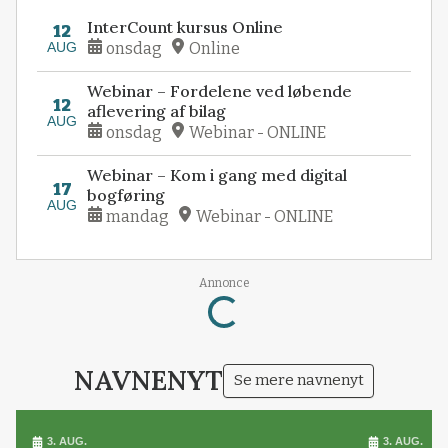
InterCount kursus Online
12
AUG
onsdag
Online
Webinar – Fordelene ved løbende
12
aflevering af bilag
AUG
onsdag
Webinar - ONLINE
Webinar – Kom i gang med digital
17
bogføring
AUG
mandag
Webinar - ONLINE
Annonce
Loading...
NAVNENYT
Se mere navnenyt
3. AUG.
3. AUG.