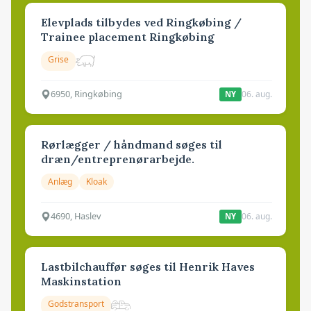
Elevplads tilbydes ved Ringkøbing /
Trainee placement Ringkøbing
Grise
6950, Ringkøbing
06. aug.
NY
Rørlægger / håndmand søges til
dræn/entreprenørarbejde.
Anlæg
Kloak
4690, Haslev
06. aug.
NY
Lastbilchauffør søges til Henrik Haves
Maskinstation
Godstransport