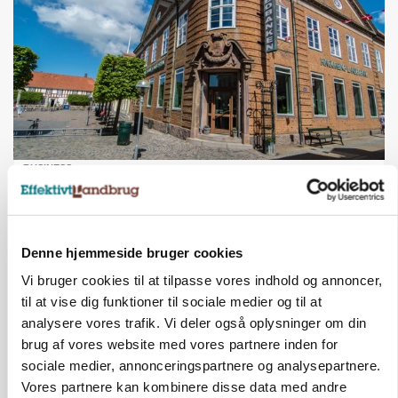
BUSINESS
Lave grisepriser og nye regler øger landbobanks
forsigtighed
Annonce
Denne hjemmeside bruger cookies
Vi bruger cookies til at tilpasse vores indhold og annoncer,
BUSINESS
Efter lån på 182 millioner: Sindal Biogas vil
til at vise dig funktioner til sociale medier og til at
fordoble produktionen og behandle 800.000 ton
analysere vores trafik. Vi deler også oplysninger om din
biomasse
brug af vores website med vores partnere inden for
Loading...
sociale medier, annonceringspartnere og analysepartnere.
Annonce
Vores partnere kan kombinere disse data med andre