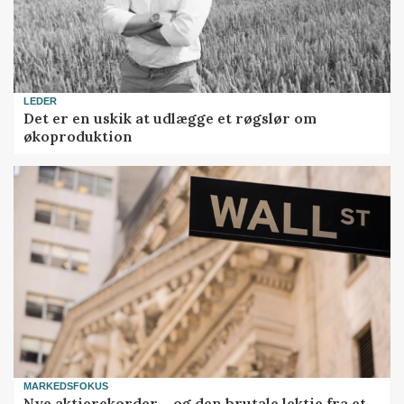
LEDER
Det er en uskik at udlægge et røgslør om
økoproduktion
MARKEDSFOKUS
Nye aktierekorder – og den brutale lektie fra et