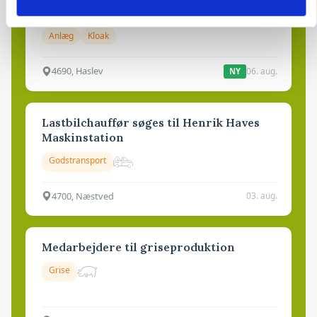
dræn/entreprenørarbejde.
Anlæg
Kloak
4690, Haslev
06. aug.
NY
Lastbilchauffør søges til Henrik Haves
Maskinstation
Godstransport
4700, Næstved
03. aug.
Medarbejdere til griseproduktion
Grise