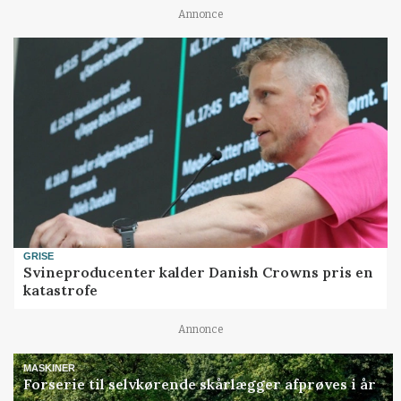
Annonce
GRISE
Svineproducenter kalder Danish Crowns pris en
katastrofe
Annonce
MASKINER
Forserie til selvkørende skårlægger afprøves i år