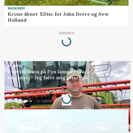
MASKINER
Krone åbner XDisc for John Deere og New
Holland
Annonce
Loading...
PLANTER
Kvælstofkaos på Fyn lammer landmænds
såplaner: - Jeg føler mig pisset på
Annonce
Loading...