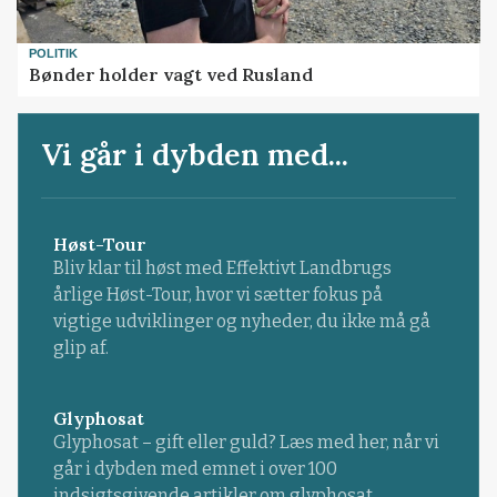
POLITIK
Bønder holder vagt ved Rusland
Vi går i dybden med...
Høst-Tour
Bliv klar til høst med Effektivt Landbrugs
årlige Høst-Tour, hvor vi sætter fokus på
vigtige udviklinger og nyheder, du ikke må gå
glip af.
Glyphosat
Glyphosat – gift eller guld? Læs med her, når vi
går i dybden med emnet i over 100
indsigtsgivende artikler om glyphosat.