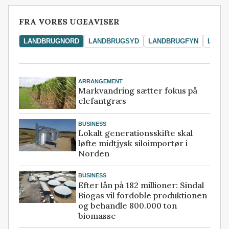
FRA VORES UGEAVISER
LANDBRUGNORD
LANDBRUGSYD
LANDBRUGFYN
LAND
ARRANGEMENT
Markvandring sætter fokus på
elefantgræs
BUSINESS
Lokalt generationsskifte skal
løfte midtjysk siloimportør i
Norden
BUSINESS
Efter lån på 182 millioner: Sindal
Biogas vil fordoble produktionen
og behandle 800.000 ton
biomasse