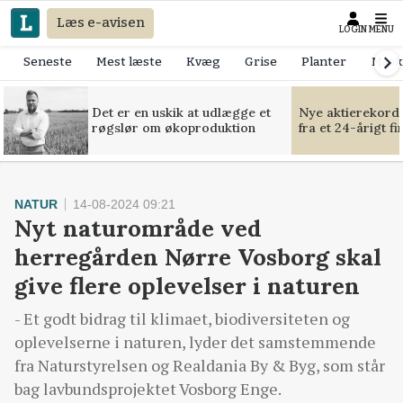
Læs e-avisen
LOGIN
MENU
Seneste
Mest læste
Kvæg
Grise
Planter
Mask
Det er en uskik at udlægge et
Nye aktierekorde
røgslør om økoproduktion
fra et 24-årigt f
NATUR
14-08-2024 09:21
Nyt naturområde ved
herregården Nørre Vosborg skal
give flere oplevelser i naturen
- Et godt bidrag til klimaet, biodiversiteten og
oplevelserne i naturen, lyder det samstemmende
fra Naturstyrelsen og Realdania By & Byg, som står
bag lavbundsprojektet Vosborg Enge.