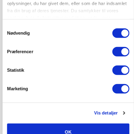
oplysninger, du har givet dem, eller som de har indsamlet
fra din brug af deres tjenester. Du samtykker til vores
cookies, hvis du fortsætter med at anvende vores
Jobs
hjemmeside.
Samtykkevalg
Nødvendig
i samarbejde med
81
ledige stillinger
Præferencer
Opret agent
Se alle jobs
Statistik
Elevplads tilbydes ved Ringkøbing /
Trainee placement Ringkøbing
Marketing
Grise
6950, Ringkøbing
06. aug.
NY
Vis detaljer
OK
Rørlægger / håndmand søges til