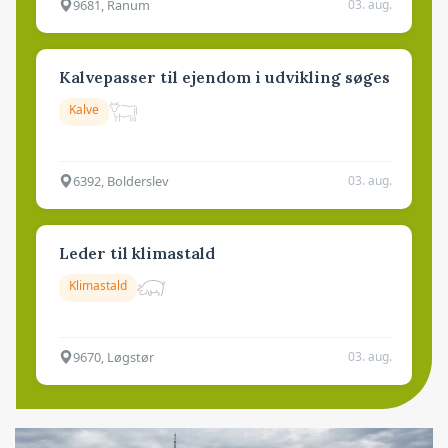
9681, Ranum
03. aug.
Kalvepasser til ejendom i udvikling søges
Kalve
6392, Bolderslev
03. aug.
Leder til klimastald
Klimastald
9670, Løgstør
03. aug.