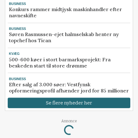
BUSINESS
Konkurs rammer midtjysk maskinhandler efter
navneskifte
BUSINESS
Søren Rasmussen-ejet halmselskab henter ny
topchef hos Tican
KVÆG
500-600 køer i stort barmarksprojekt: Fra
beskeden start til store drømme
BUSINESS
Efter salg af 3.000 søer: Vestfynsk
opformeringsprofil afhænder jord for 85 millioner
Se flere nyheder her
Loading...
Annonce