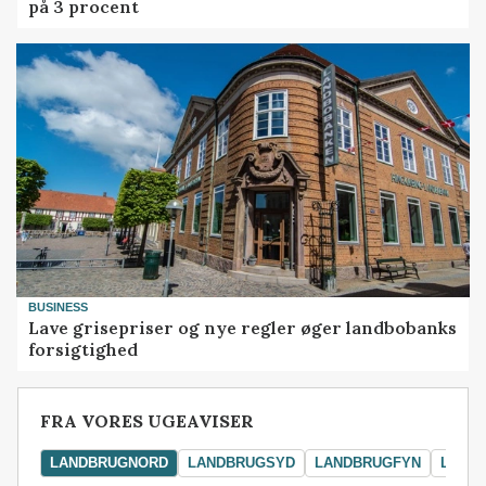
på 3 procent
BUSINESS
Lave grisepriser og nye regler øger landbobanks
forsigtighed
FRA VORES UGEAVISER
LANDBRUGNORD
LANDBRUGSYD
LANDBRUGFYN
LAND