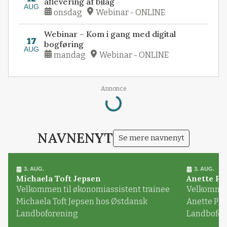
aflevering af bilag
AUG
onsdag
Webinar - ONLINE
Webinar – Kom i gang med digital
17
bogføring
AUG
mandag
Webinar - ONLINE
Loading...
Annonce
NAVNENYT
Se mere navnenyt
3. AUG.
3. AUG.
Michaela Toft Jepsen
Anette Pl
Velkommen til økonomiassistent trainee
Velkommen 
Michaela Toft Jepsen hos Østdansk
Anette Pl
Landboforening
Landbofor