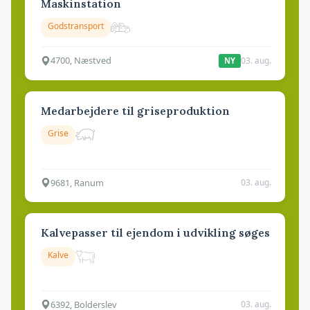
Maskinstation
Godstransport
4700, Næstved
03. aug.
NY
Medarbejdere til griseproduktion
Grise
9681, Ranum
03. aug.
Kalvepasser til ejendom i udvikling søges
Kalve
6392, Bolderslev
03. aug.