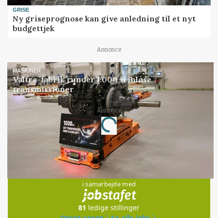
GRISE
Ny griseprognose kan give anledning til et nyt
budgettjek
Annonce
MASKINER
Valtra-fabrik runder 1.000 trinløse
transmissioner
Annonce
Loading...
Jobs
i samarbejde med
81
ledige stillinger
Opret agent
Se alle jobs