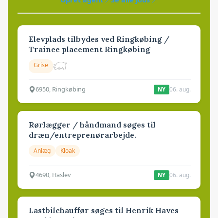
Elevplads tilbydes ved Ringkøbing /
Trainee placement Ringkøbing
Grise
6950, Ringkøbing
06. aug.
NY
Rørlægger / håndmand søges til
dræn/entreprenørarbejde.
Anlæg
Kloak
4690, Haslev
06. aug.
NY
Lastbilchauffør søges til Henrik Haves