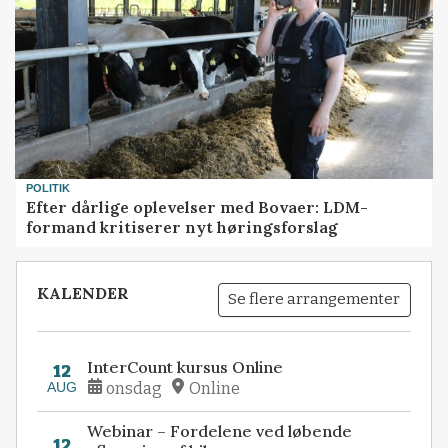
POLITIK
Efter dårlige oplevelser med Bovaer: LDM-
formand kritiserer nyt høringsforslag
KALENDER
Se flere arrangementer
InterCount kursus Online
12
AUG
onsdag
Online
Webinar – Fordelene ved løbende
12