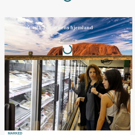
KULTUR
Studietur til kænguruens hjemland
Loading...
Annonce
MARKED