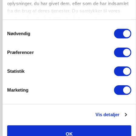
oplysninger, du har givet dem, eller som de har indsamlet
fra din brug af deres tjenester. Du samtykker til vores
cookies, hvis du fortsætter med at anvende vores
hjemmeside.
Samtykkevalg
Nødvendig
Præferencer
KULTUR
Herregård holder høstdag
Statistik
Loading...
Annonce
Marketing
Vis detaljer
OK