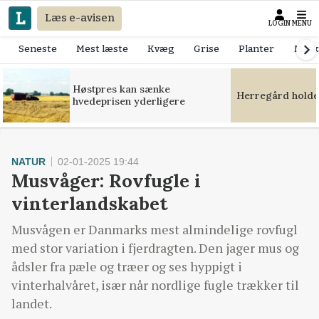
Læs e-avisen
LOGIN
MENU
Seneste
Mest læste
Kvæg
Grise
Planter
Mask
Høstpres kan sænke
Herregård holde
hvedeprisen yderligere
NATUR
02-01-2025 19:44
Musvåger: Rovfugle i
vinterlandskabet
Musvågen er Danmarks mest almindelige rovfugl
med stor variation i fjerdragten. Den jager mus og
ådsler fra pæle og træer og ses hyppigt i
vinterhalvåret, især når nordlige fugle trækker til
landet.