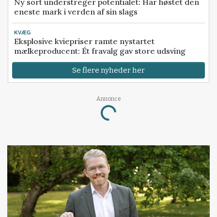
Ny sort understreger potentialet: Har høstet den
eneste mark i verden af sin slags
KVÆG
Eksplosive kviepriser ramte nystartet
mælkeproducent: Ét fravalg gav store udsving
Se flere nyheder her
Annonce
Loading...