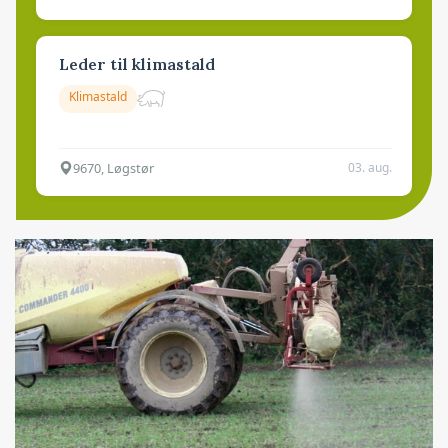
Leder til klimastald
Klimastald
9670, Løgstør
03. aug.