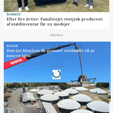
BUSINESS
Efter fire årtier: Familieejet vestjysk producent
af staldinventar får ny medejer
Annonce
KULTUR
Største Manitou fik gammel vindmølle til at
snurre igen
Loading...
Annonce