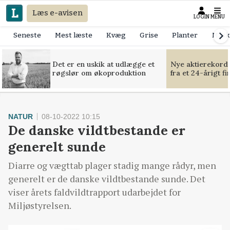
Læs e-avisen
LOGIN
MENU
Seneste
Mest læste
Kvæg
Grise
Planter
Mask
Det er en uskik at udlægge et
Nye aktierekorde
røgslør om økoproduktion
fra et 24-årigt f
NATUR
08-10-2022 10:15
De danske vildtbestande er
generelt sunde
Diarre og vægttab plager stadig mange rådyr, men
generelt er de danske vildtbestande sunde. Det
viser årets faldvildtrapport udarbejdet for
Miljøstyrelsen.