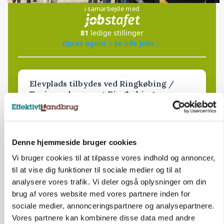
i samarbejde med
81
ledige stillinger
Opret agent
Se alle jobs
Elevplads tilbydes ved Ringkøbing /
Trainee placement Ringkøbing
Grise
6950, Ringkøbing
06. aug.
NY
Denne hjemmeside bruger cookies
Vi bruger cookies til at tilpasse vores indhold og annoncer,
til at vise dig funktioner til sociale medier og til at
Rørlægger / håndmand søges til
dræn/entreprenørarbejde.
analysere vores trafik. Vi deler også oplysninger om din
brug af vores website med vores partnere inden for
Anlæg
Kloak
sociale medier, annonceringspartnere og analysepartnere.
Vores partnere kan kombinere disse data med andre
4690, Haslev
06. aug.
NY