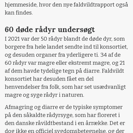
hjemmeside, hvor den nye faldvildtrapport også
kan findes.
60 døde rådyr undersøgt
I 2021 var der 50 rådyr blandt de døde dyr, som
borgere fra hele landet sendte ind til konsortiet,
og desuden organer fra yderligere ti. 34 af de
60 rådyr var magre eller ekstremt magre, og 21
af dem havde tydelige tegn på diarre. Faldvildt
konsortiet har desuden fået en del
henvendelser fra folk, som har set usædvanligt
magre og syge rådyr i naturen.
Afmagring og diarre er de typiske symptomer
på den såkaldte rådyrsyge, som har floreret i
den danske råvildtbestand i en årrække. Det er
dog ikke en officiel sygdomsbetegnelse, og der