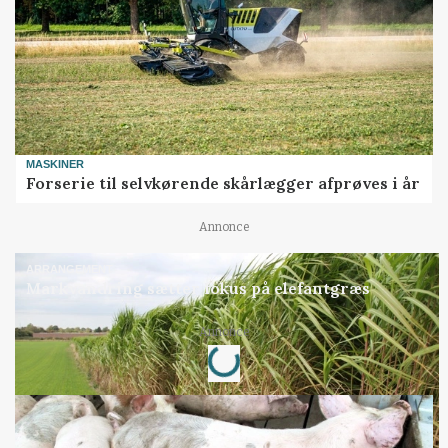
MASKINER
Forserie til selvkørende skårlægger afprøves i år
Annonce
ARRANGEMENT
Markvandring sætter fokus på elefantgræs
Loading...
Annonce