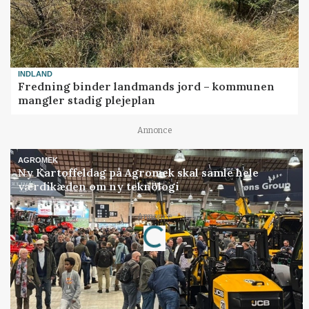
INDLAND
Fredning binder landmands jord – kommunen
mangler stadig plejeplan
Annonce
AGROMEK
Ny Kartoffeldag på Agromek skal samle hele
værdikæden om ny teknologi
Loading...
Annonce
Jobs