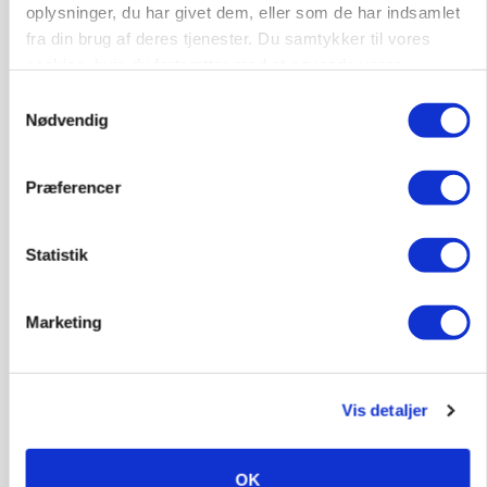
oplysninger, du har givet dem, eller som de har indsamlet
fra din brug af deres tjenester. Du samtykker til vores
cookies, hvis du fortsætter med at anvende vores
Lastbilchauffør søges til Henrik Haves
hjemmeside.
Samtykkevalg
Maskinstation
Nødvendig
Godstransport
Præferencer
4700, Næstved
03. aug.
Statistik
Medarbejdere til griseproduktion
Grise
Marketing
9681, Ranum
03. aug.
Vis detaljer
Kalvepasser til ejendom i udvikling søges
OK