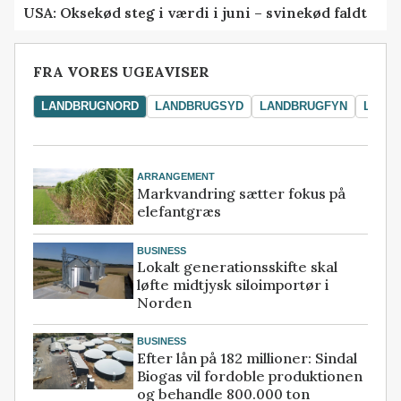
USA: Oksekød steg i værdi i juni – svinekød faldt
FRA VORES UGEAVISER
LANDBRUGNORD
LANDBRUGSYD
LANDBRUGFYN
LAND
ARRANGEMENT
Markvandring sætter fokus på
elefantgræs
BUSINESS
Lokalt generationsskifte skal
løfte midtjysk siloimportør i
Norden
BUSINESS
Efter lån på 182 millioner: Sindal
Biogas vil fordoble produktionen
og behandle 800.000 ton