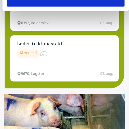
Kalve
6392, Bolderslev
03. aug.
Leder til klimastald
Klimastald
9670, Løgstør
03. aug.