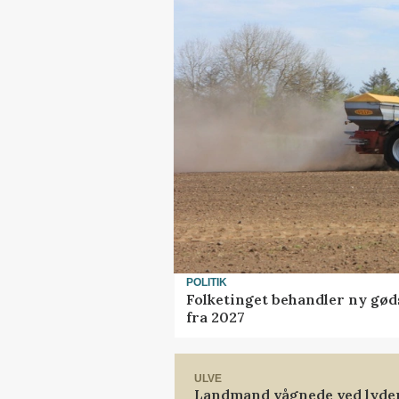
POLITIK
Folketinget behandler ny gød
fra 2027
ULVE
Landmand vågnede ved lyden 