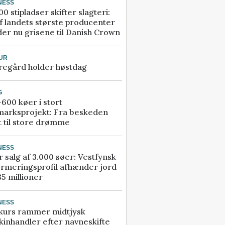
NESS
00 stipladser skifter slagteri:
f landets største producenter
er nu grisene til Danish Crown
UR
regård holder høstdag
G
600 køer i stort
marksprojekt: Fra beskeden
t til store drømme
NESS
r salg af 3.000 søer: Vestfynsk
rmeringsprofil afhænder jord
85 millioner
NESS
kurs rammer midtjysk
inhandler efter navneskifte