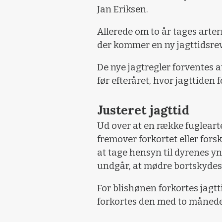
Jan Eriksen.
Allerede om to år tages arter
der kommer en ny jagttidsrev
De nye jagtregler forventes a
før efteråret, hvor jagttiden 
Justeret jagttid
Ud over at en række fuglearter
fremover forkortet eller forsk
at tage hensyn til dyrenes y
undgår, at mødre bortskydes 
For blishønen forkortes jagt
forkortes den med to måneder