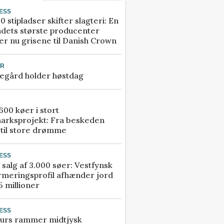
ESS
0 stipladser skifter slagteri: En
ndets største producenter
r nu grisene til Danish Crown
UR
egård holder høstdag
00 køer i stort
arksprojekt: Fra beskeden
 til store drømme
ESS
 salg af 3.000 søer: Vestfynsk
rmeringsprofil afhænder jord
5 millioner
ESS
urs rammer midtjysk