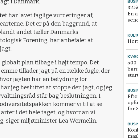
a jagt i Danmark.
BUSI
32.5
En a
et har lavet faglige vurderinger af,
send
earterne. Det er på den baggrund, at
 blandt andet tæller Danmarks
KULT
ologisk Forening, har anbefalet at
Her
jagt.
KVÆ
 globalt plan tilbage i højt tempo. Det
500-
bar
jemme tillader jagt på en række fugle, der
star
 hvor jagten har en betydning for
ar jeg besluttet at stoppe den jagt, og jeg
BUSI
forvaltningsråd står bag beslutningen. I
Efte
opfo
odiversitetspakken kommer vi til at se
for 
rter i det hele taget, og hvordan vi
g, siger miljøminister Lea Wermelin.
BUSI
Kon
mask