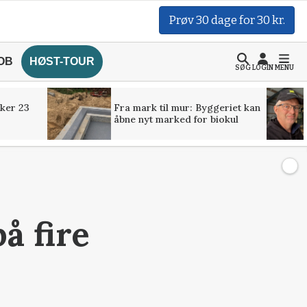
Prøv 30 dage for 30 kr.
OB
HØST-TOUR
SØG
LOGIN
MENU
ker 23
Fra mark til mur: Byggeriet kan
åbne nyt marked for biokul
å fire