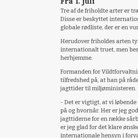
Fra 1. juli
Tre af de friholdte arter er t
Disse er beskyttet internati
globale rødliste, der er en vu
Herudover friholdes arten ty
internationalt truet, men be
herhjemme.
Formanden for Vildtforvaltni
tilfredshed på, at han på råd
jagttider til miljøministeren.
- Det er vigtigt, at vi løbende
på og hvornår. Her er jeg god
jagttiderne for en række sårb
er jeg glad for det klare ønsk
internationale hensyn i forv