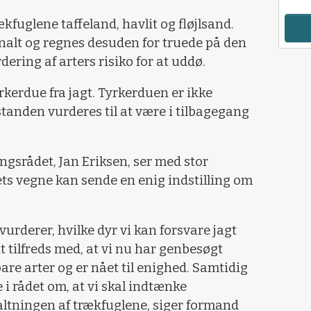
rækfuglene taffeland, havlit og fløjlsand.
onalt og regnes desuden for truede på den
rdering af arters risiko for at uddø.
rkerdue fra jagt. Tyrkerduen er ikke
standen vurderes til at være i tilbagegang
ngsrådet, Jan Eriksen, ser med stor
ets vegne kan sende en enig indstilling om
 vurderer, hvilke dyr vi kan forsvare jagt
t tilfreds med, at vi nu har genbesøgt
are arter og er nået til enighed. Samtidig
e i rådet om, at vi skal indtænke
altningen af trækfuglene, siger formand