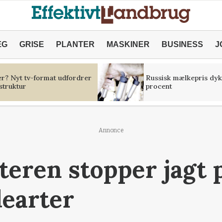
ÆG
GRISE
PLANTER
MASKINER
BUSINESS
J
er? Nyt tv-format udfordrer
Russisk mælkepris dyk
struktur
procent
Annonce
teren stopper jagt p
learter