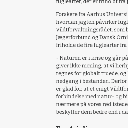
fuglearter, der er friholdt fr
Forskere fra Aarhus Universit
hvordan jagten påvirker fugl
Vildtforvaltningsrådet, som
Jægerforbund og Dansk Ornit
friholde de fire fuglearter fra 
- Naturen er i krise og går på
giver ikke mening, at vi herh
regnes for globalt truede, og
nedgang i bestanden. Derfor h
er glad for, at et enigt Vildt
forbindelse med natur- og bi
nærmere på vores rødlistede a
beskytter dem bedre end i da