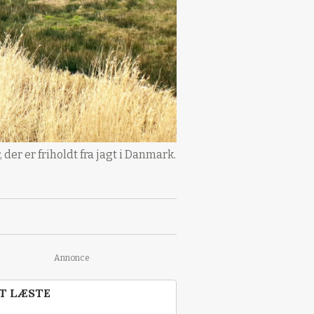
, der er friholdt fra jagt i Danmark.
Annonce
T LÆSTE