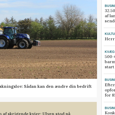
BUSIN
32.50
af la
sende
KULT
Herr
KVÆG
500-6
barm
start
BUSIN
Efter
skningslov: Sådan kan den ændre din bedrift
opfo
for 8
BUSIN
Konk
af skrigende kvier: Ulven stod på