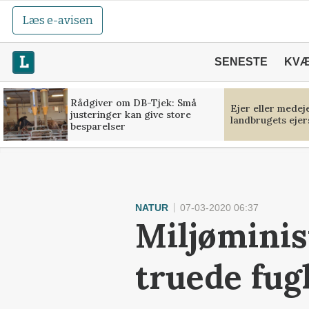
Læs e-avisen
SENESTE
KV
Rådgiver om DB-Tjek: Små
Ejer eller medej
justeringer kan give store
landbrugets ejer
besparelser
NATUR
07-03-2020 06:37
Miljøminis
truede fug