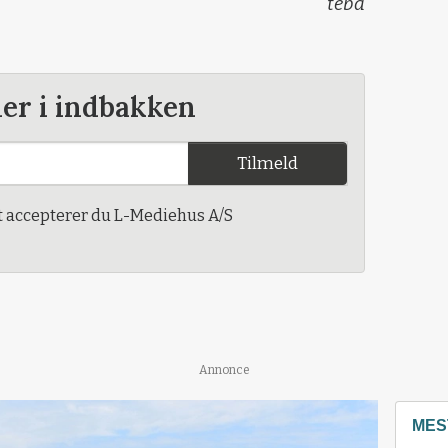
teba
der i indbakken
Tilmeld
t accepterer du L-Mediehus A/S
Annonce
MES