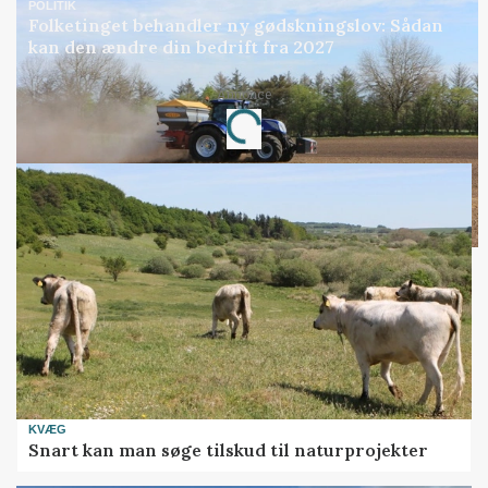
POLITIK
Folketinget behandler ny gødskningslov: Sådan
kan den ændre din bedrift fra 2027
Annonce
Loading...
KVÆG
Snart kan man søge tilskud til naturprojekter