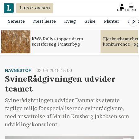
Læs e-avisen
LOGIN
MENU
Seneste
Mest læste
Kvæg
Grise
Planter
Mask
KWS Rallys topper årets
Fjerkræbranchen:
sortsforsøg i vinterbyg
konkurrence- og
NAVNESTOF
03-04-2018 15:00
SvineRådgivningen udvider
teamet
Svinerådgivningen udvider Danmarks største
faglige miljø for specialiserede svinerådgivere,
med ansættelse af Martin Krusborg Jakobsen som
udviklingskonsulent.