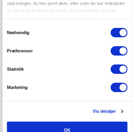
BUSINESS
oplysninger, du har givet dem, eller som de har indsamlet
Ejer eller medejer? Nyt tv-format udfordrer
fra din brug af deres tjenester. Du samtykker til vores
landbrugets ejerstruktur
cookies, hvis du fortsætter med at anvende vores
hjemmeside.
Annonce
Samtykkevalg
Loading...
Nødvendig
Præferencer
Statistik
Marketing
Vis detaljer
MARKED
Russisk mælkepris dykker 23 procent
OK