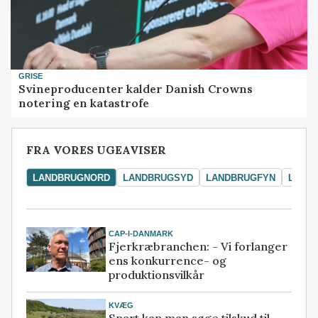
GRISE
Svineproducenter kalder Danish Crowns
notering en katastrofe
FRA VORES UGEAVISER
LANDBRUGNORD
LANDBRUGSYD
LANDBRUGFYN
LAND
CAP-I-DANMARK
Fjerkræbranchen: - Vi forlanger
ens konkurrence- og
produktionsvilkår
KVÆG