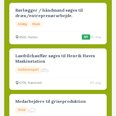
Rørlægger / håndmand søges til
dræn/entreprenørarbejde.
Anlæg
Kloak
4690, Haslev
06. aug.
NY
Lastbilchauffør søges til Henrik Haves
Maskinstation
Godstransport
4700, Næstved
03. aug.
Medarbejdere til griseproduktion
Grise