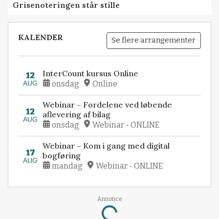
Grisenoteringen står stille
KALENDER
Se flere arrangementer
InterCount kursus Online
12
AUG
onsdag
Online
Webinar – Fordelene ved løbende
12
aflevering af bilag
AUG
onsdag
Webinar - ONLINE
Webinar – Kom i gang med digital
17
bogføring
AUG
mandag
Webinar - ONLINE
Annonce
Loading...