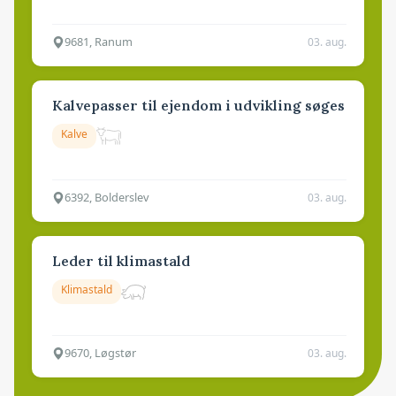
9681, Ranum
03. aug.
Kalvepasser til ejendom i udvikling søges
Kalve
6392, Bolderslev
03. aug.
Leder til klimastald
Klimastald
9670, Løgstør
03. aug.