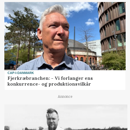
CAP-I-DANMARK
Fjerkræbranchen: - Vi forlanger ens
konkurrence- og produktionsvilkår
Annonce
LEDER
Det er en uskik at udlægge et røgslør om
økoproduktion