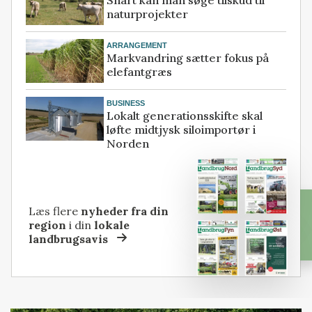
Snart kan man søge tilskud til
naturprojekter
ARRANGEMENT
Markvandring sætter fokus på
elefantgræs
BUSINESS
Lokalt generationsskifte skal
løfte midtjysk siloimportør i
Norden
Læs flere
nyheder fra din
region
i din
lokale
landbrugsavis