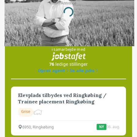
Annonce
Loading...
Jobs
i samarbejde med
76
ledige stillinger
Opret agent
Se alle jobs
Elevplads tilbydes ved Ringkøbing /
Trainee placement Ringkøbing
Grise
6950, Ringkøbing
06. aug.
NY