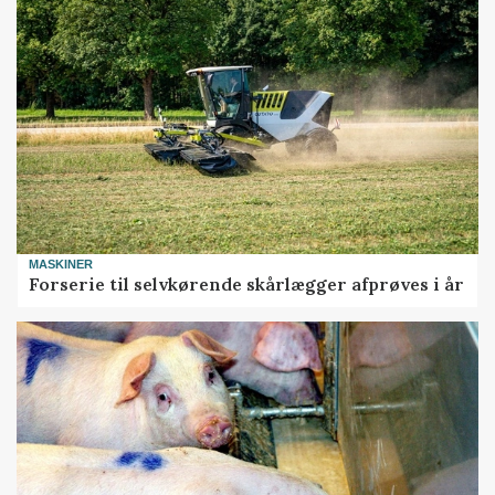
MASKINER
Forserie til selvkørende skårlægger afprøves i år