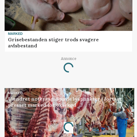
MARKED
Grisebestanden stiger trods svagere
avlsbestand
Annonce
Loading...
MARKED
Uændret notering: Spæde lyspunkter i fortsat
presset marked for oksekød
Annonce
Loading...