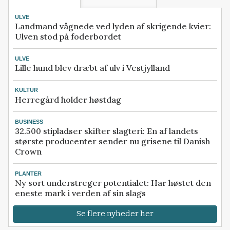
ULVE
Landmand vågnede ved lyden af skrigende kvier:
Ulven stod på foderbordet
ULVE
Lille hund blev dræbt af ulv i Vestjylland
KULTUR
Herregård holder høstdag
BUSINESS
32.500 stipladser skifter slagteri: En af landets
største producenter sender nu grisene til Danish
Crown
PLANTER
Ny sort understreger potentialet: Har høstet den
eneste mark i verden af sin slags
Se flere nyheder her