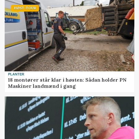
HØST-TOUR
PLANTER
18 montører står klar i høsten: Sådan holder PN
Maskiner landmænd i gang