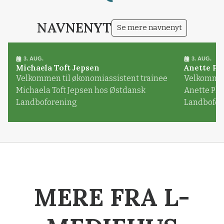
NAVNENYT
Se mere navnenyt
3. AUG.
3. AUG.
Michaela Toft Jepsen
Anette Pl
Velkommen til økonomiassistent trainee
Velkommen 
Michaela Toft Jepsen hos Østdansk
Anette Pl
Landboforening
Landbofor
MERE FRA L-