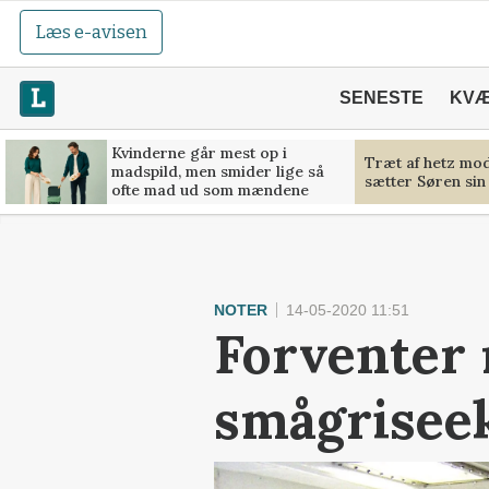
Læs e-avisen
SENESTE
KV
Kvinderne går mest op i
Træt af hetz mo
madspild, men smider lige så
sætter Søren sin 
ofte mad ud som mændene
NOTER
14-05-2020 11:51
Forventer 
smågrisee