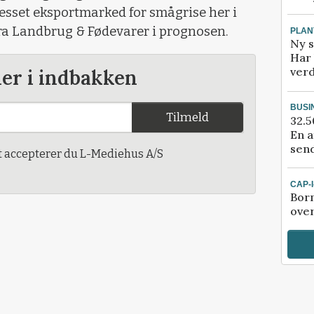
esset eksportmarked for smågrise her i
fra Landbrug & Fødevarer i prognosen.
PLAN
Ny s
Har 
verd
der i indbakken
BUSI
Tilmeld
32.5
En a
send
t accepterer du L-Mediehus A/S
CAP-
Bor
ove