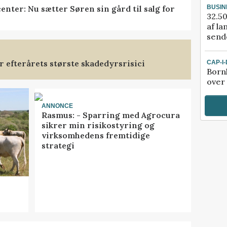
BUSIN
nter: Nu sætter Søren sin gård til salg for
32.50
af la
sende
 efterårets største skadedyrsrisici
CAP-I
Born
over
ANNONCE
Rasmus: - Sparring med Agrocura
sikrer min risikostyring og
virksomhedens fremtidige
strategi
l