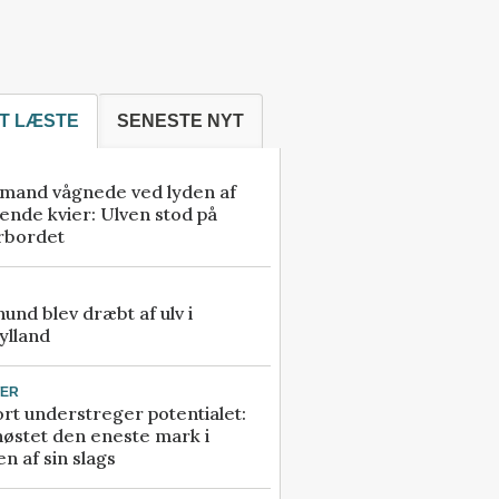
T LÆSTE
SENESTE NYT
mand vågnede ved lyden af
ende kvier: Ulven stod på
rbordet
 hund blev dræbt af ulv i
ylland
TER
rt understreger potentialet:
høstet den eneste mark i
n af sin slags