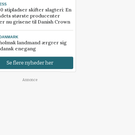
ESS
0 stipladser skifter slagteri: En
ndets største producenter
r nu grisene til Danish Crown
-DANMARK
holmsk landmand ærgrer sig
 dansk enegang
Se flere nyheder her
Annonce