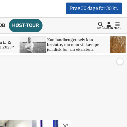
Prøv 30 dage for 30 kr.
OB
HØST-TOUR
SØG
LOGIN
MENU
Kun landbruget selv kan
rk: Er
beslutte, om man vil kæmpe
il 2027?
juridisk for sin eksistens