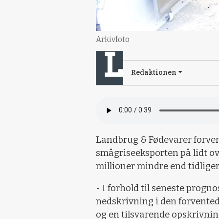
Arkivfoto
Redaktionen
Landbrug & Fødevarer forvent
smågriseeksporten på lidt over
millioner mindre end tidliger
- I forhold til seneste progn
nedskrivning i den forvente
og en tilsvarende opskrivni