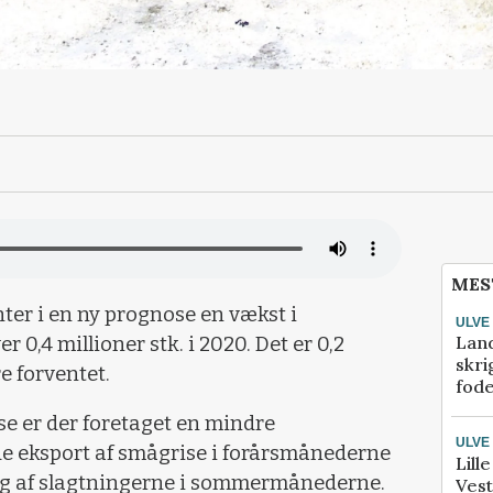
MES
er i en ny prognose en vækst i
ULVE
Lan
 0,4 millioner stk. i 2020. Det er 0,2
skri
e forventet.
fod
ose er der foretaget en mindre
ULVE
de eksport af smågrise i forårsmånederne
Lill
ng af slagtningerne i sommermånederne.
Vest