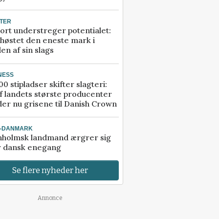
TER
ort understreger potentialet:
høstet den eneste mark i
en af sin slags
NESS
00 stipladser skifter slagteri:
f landets største producenter
er nu grisene til Danish Crown
I-DANMARK
nholmsk landmand ærgrer sig
r dansk enegang
Se flere nyheder her
Annonce