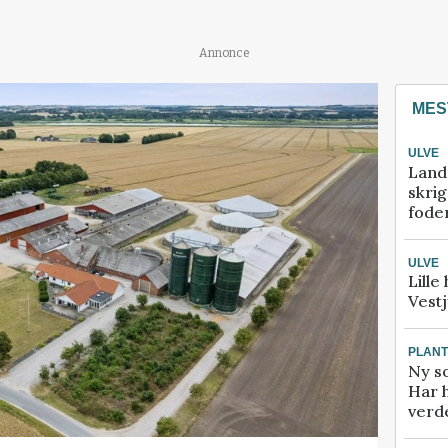
Annonce
MES
ULVE
Land
skrig
fode
ULVE
Lille
Vestj
PLAN
Ny so
Har 
verde