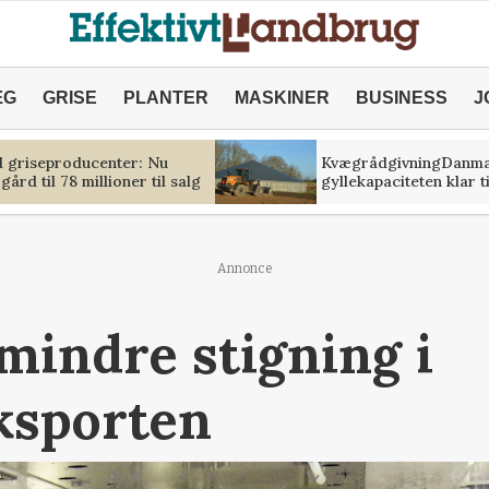
ÆG
GRISE
PLANTER
MASKINER
BUSINESS
J
d griseproducenter: Nu
KvægrådgivningDanma
gård til 78 millioner til salg
gyllekapaciteten klar t
Annonce
mindre stigning i
ksporten