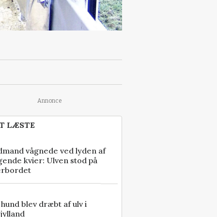
Annonce
T LÆSTE
dmand vågnede ved lyden af
gende kvier: Ulven stod på
erbordet
e hund blev dræbt af ulv i
jylland