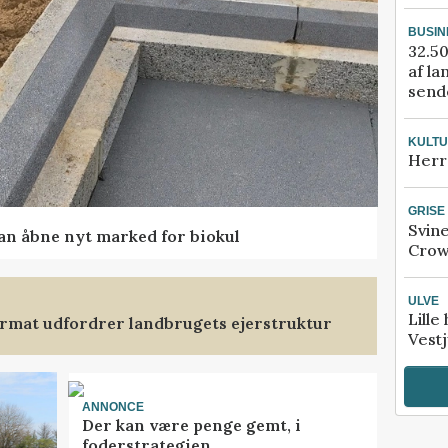
BUSIN
32.50
af la
sende
KULT
Herr
GRISE
Svin
kan åbne nyt marked for biokul
Crow
ULVE
Lille
format udfordrer landbrugets ejerstruktur
Vestj
ANNONCE
Der kan være penge gemt, i
foderstrategien