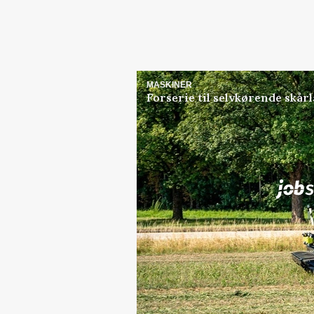
MASKINER
Forserie til selvkørende skår
Jobs
i samarbejde med
Elevplads tilbydes ved Ri
placement Ringkøbing
Grise