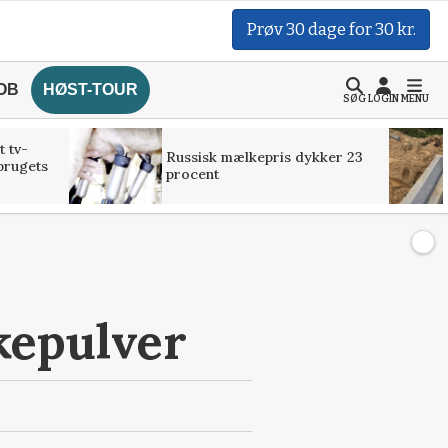
Prøv 30 dage for 30 kr.
OB
HØST-TOUR
SØG
LOGIN
MENU
t tv-
Russisk mælkepris dykker 23
brugets
procent
kepulver