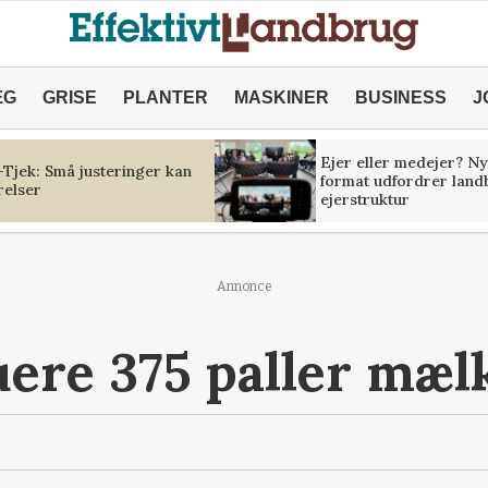
ÆG
GRISE
PLANTER
MASKINER
BUSINESS
J
Ejer eller medejer? Ny
Tjek: Små justeringer kan
format udfordrer land
relser
ejerstruktur
Annonce
uere 375 paller mæl