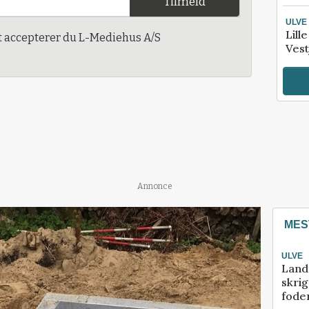
Tilmeld
ULVE
Lill
t accepterer du L-Mediehus A/S
Vest
Annonce
MES
ULVE
Land
skrig
fode