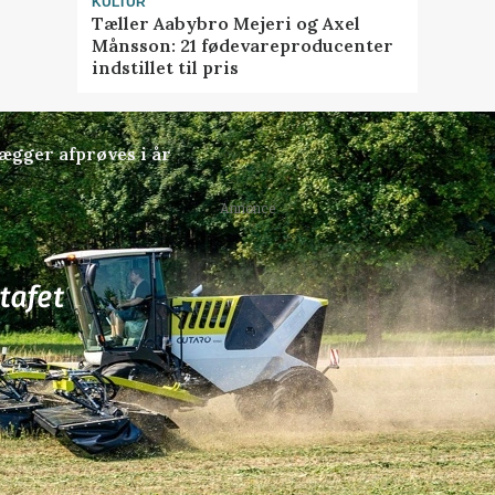
KULTUR
Tæller Aabybro Mejeri og Axel
Månsson: 21 fødevareproducenter
indstillet til pris
lægger afprøves i år
Annonce
77
ledige stillinger
ngkøbing / Trainee
Rørlægger / håndmand s
dræn/entreprenørarbe
Anlæg
Kloak