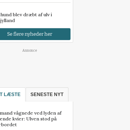
e hund blev dræbt af ulv i
jylland
Se flere nyheder her
Annonce
T LÆSTE
SENESTE NYT
mand vågnede ved lyden af
ende kvier: Ulven stod på
rbordet