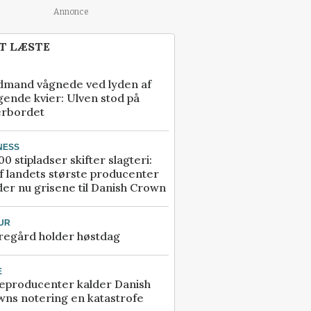
Annonce
T LÆSTE
dmand vågnede ved lyden af
gende kvier: Ulven stod på
erbordet
NESS
00 stipladser skifter slagteri:
f landets største producenter
er nu grisene til Danish Crown
UR
regård holder høstdag
E
eproducenter kalder Danish
ns notering en katastrofe