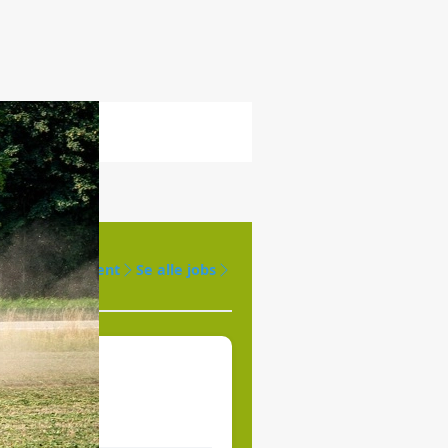
Opret agent
Se alle jobs
øges til
jde.