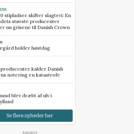
ESS
0 stipladser skifter slagteri: En
ndets største producenter
r nu grisene til Danish Crown
UR
egård holder høstdag
eproducenter kalder Danish
ns notering en katastrofe
 hund blev dræbt af ulv i
ylland
Se flere nyheder her
Annonce