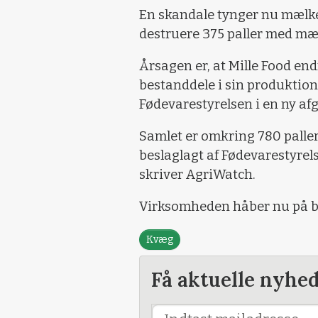
En skandale tynger nu mælke
destruere 375 paller med mæl
Årsagen er, at Mille Food en
bestanddele i sin produktion
Fødevarestyrelsen i en ny afg
Samlet er omkring 780 pall
beslaglagt af Fødevarestyrelse
skriver AgriWatch.
Virksomheden håber nu på bed
Kvæg
Få aktuelle nyhe