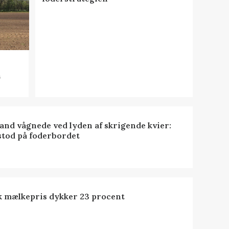
n
nd vågnede ved lyden af skrigende kvier:
stod på foderbordet
k mælkepris dykker 23 procent