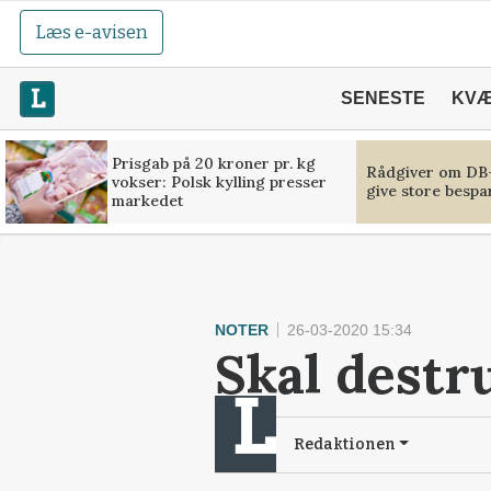
Læs e-avisen
SENESTE
KV
Prisgab på 20 kroner pr. kg
Rådgiver om DB-
vokser: Polsk kylling presser
give store bespa
markedet
NOTER
26-03-2020 15:34
Skal destr
Redaktionen