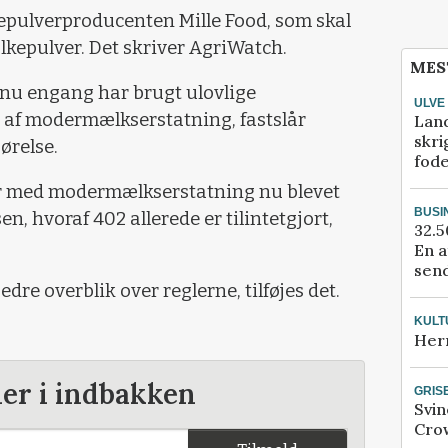
pulverproducenten Mille Food, som skal
kepulver. Det skriver AgriWatch.
MES
dnu engang har brugt ulovlige
ULVE
 af modermælkserstatning, fastslår
Lan
skri
ørelse.
fod
er med modermælkserstatning nu blevet
BUSI
n, hvoraf 402 allerede er tilintetgjort,
32.5
En a
send
re overblik over reglerne, tilføjes det.
KULT
Her
der i indbakken
GRIS
Svin
Crow