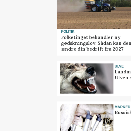
POLITIK
Folketinget behandler ny
gødskningslov: Sådan kan de
ændre din bedrift fra 2027
ULVE
Landma
Ulven 
MARKED
Russis