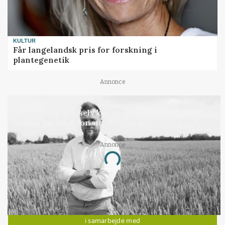
KULTUR
Får langelandsk pris for forskning i
plantegenetik
Annonce
LEDER
Kun landbruget selv kan beslutte, om man vil
kæmpe juridisk for sin eksistens
Annonce
Loading...
Jobs
i samarbejde med