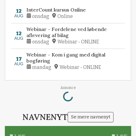
InterCount kursus Online
12
AUG
onsdag
Online
Webinar – Fordelene ved løbende
12
aflevering af bilag
AUG
onsdag
Webinar - ONLINE
Webinar – Kom i gang med digital
17
bogføring
AUG
mandag
Webinar - ONLINE
Loading...
Annonce
NAVNENYT
Se mere navnenyt
3. AUG.
3. AUG.