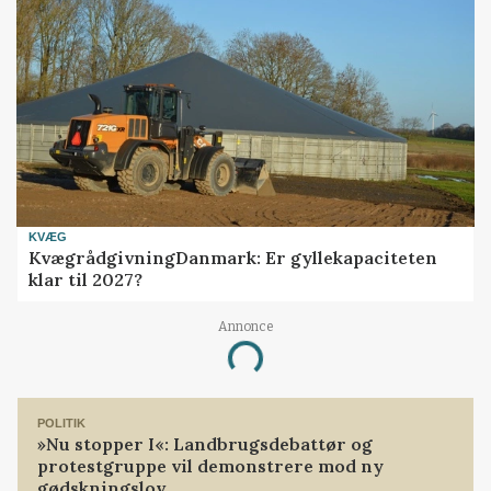
KVÆG
KvægrådgivningDanmark: Er gyllekapaciteten
klar til 2027?
Annonce
Loading...
POLITIK
»Nu stopper I«: Landbrugsdebattør og
protestgruppe vil demonstrere mod ny
gødskningslov