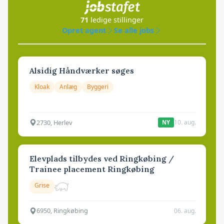
71
ledige stillinger
Opret agent
Se alle jobs
Alsidig Håndværker søges
Kloak
Anlæg
Byggeri
2730, Herlev
10. aug.
NY
Elevplads tilbydes ved Ringkøbing /
Trainee placement Ringkøbing
Grise
6950, Ringkøbing
06. aug.