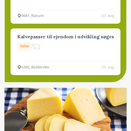
9681, Ranum
03. aug.
Kalvepasser til ejendom i udvikling søges
Kalve
6392, Bolderslev
03. aug.