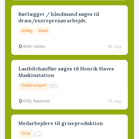
Rørlægger / håndmand søges til
dræn/entreprenørarbejde.
Anlæg
Kloak
4690, Haslev
06. aug.
Lastbilchauffør søges til Henrik Haves
Maskinstation
Godstransport
4700, Næstved
03. aug.
Medarbejdere til griseproduktion
Grise