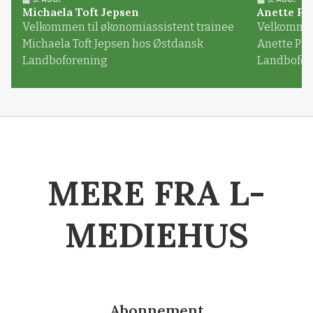
Michaela Toft Jepsen
Anette Pl
Velkommen til økonomiassistent trainee
Velkommen 
Michaela Toft Jepsen hos Østdansk
Anette Pl
Landboforening
Landbofor
MERE FRA L-
MEDIEHUS
Abonnement