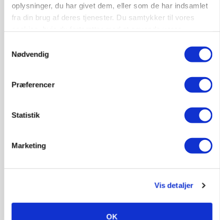
oplysninger, du har givet dem, eller som de har indsamlet
fra din brug af deres tjenester. Du samtykker til vores
cookies, hvis du fortsætter med at anvende vores
hjemmeside.
Samtykkevalg
Nødvendig
MARKED
Tysk industri trodser energipres og kinesisk
konkurrence
Præferencer
Annonce
Statistik
MARKED
Fugleinfluenza: Udvikling vækker bekymring hos
europæiske husdyrbrugere
Marketing
Loading...
Annonce
Vis detaljer
OK