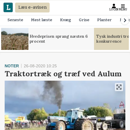
Læs e-avisen
LOGIN
MENU
Seneste
Mest læste
Kvæg
Grise
Planter
Mask
Hvedeprisen sprang næsten 6
Tysk industri tr
procent
konkurrence
NOTER
26-08-2020 10:25
Traktortræk og træf ved Aulum