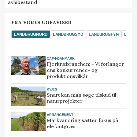
avlsbestand
FRA VORES UGEAVISER
LANDBRUGNORD
LANDBRUGSYD
LANDBRUGFYN
LAND
CAP-I-DANMARK
Fjerkræbranchen: - Vi forlanger
ens konkurrence- og
produktionsvilkår
KVÆG
Snart kan man søge tilskud til
naturprojekter
ARRANGEMENT
Markvandring sætter fokus på
elefantgræs