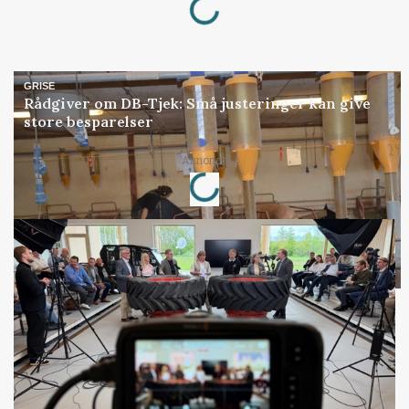
GRISE
Rådgiver om DB-Tjek: Små justeringer kan give
store besparelser
Loading...
Annonce