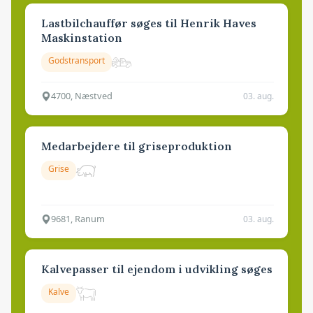
Lastbilchauffør søges til Henrik Haves
Maskinstation
Godstransport
4700, Næstved
03. aug.
Medarbejdere til griseproduktion
Grise
9681, Ranum
03. aug.
Kalvepasser til ejendom i udvikling søges
Kalve