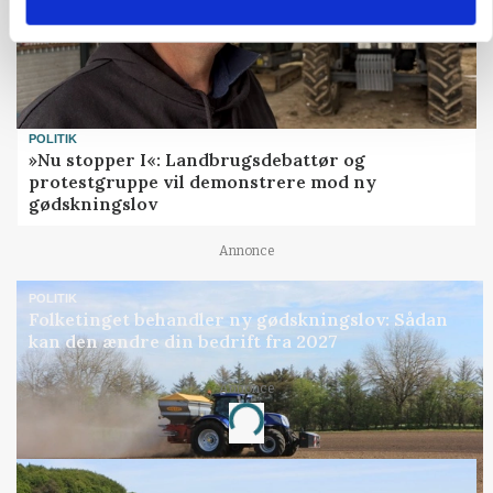
POLITIK
»Nu stopper I«: Landbrugsdebattør og
protestgruppe vil demonstrere mod ny
gødskningslov
Annonce
POLITIK
Folketinget behandler ny gødskningslov: Sådan
kan den ændre din bedrift fra 2027
Annonce
Loading...