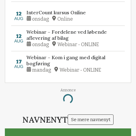
InterCount kursus Online
12
AUG
onsdag
Online
Webinar – Fordelene ved løbende
12
aflevering af bilag
AUG
onsdag
Webinar - ONLINE
Webinar – Kom i gang med digital
17
bogføring
AUG
mandag
Webinar - ONLINE
Annonce
Loading...
NAVNENYT
Se mere navnenyt