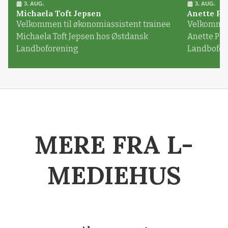
3. AUG.
3. AUG.
Michaela Toft Jepsen
Anette Pl
Velkommen til økonomiassistent trainee
Velkommen 
Michaela Toft Jepsen hos Østdansk
Anette Pl
Landboforening
Landbofor
MERE FRA L-
MEDIEHUS