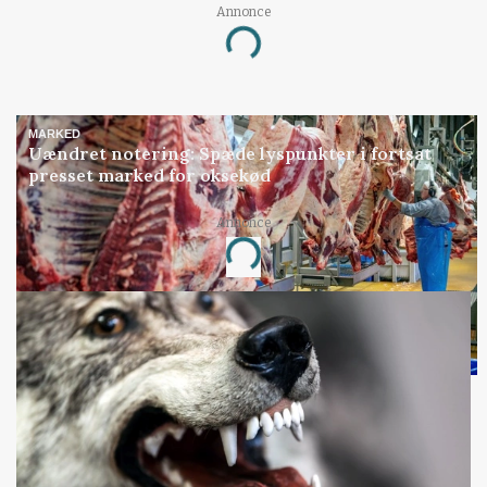
Annonce
Loading...
MARKED
Uændret notering: Spæde lyspunkter i fortsat
presset marked for oksekød
Annonce
Loading...