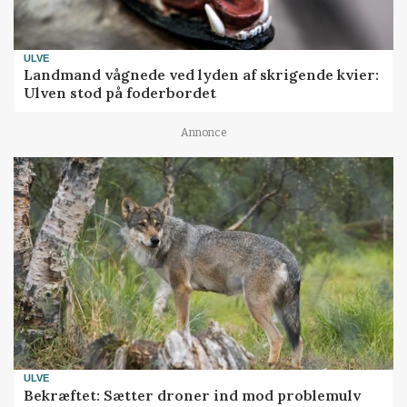
ULVE
Landmand vågnede ved lyden af skrigende kvier:
Ulven stod på foderbordet
Annonce
ULVE
Bekræftet: Sætter droner ind mod problemulv