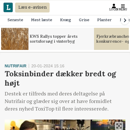
Læs e-avisen
LOGIN
MENU
Seneste
Mest læste
Kvæg
Grise
Planter
Mask
KWS Rallys topper årets
Fjerkræbranchen:
sortsforsøg i vinterbyg
konkurrence- og
NUTRIFAIR
20-01-2024 15:16
Toksinbinder dækker bredt og
højt
Destek er tilfreds med deres deltagelse på
Nutrifair og glæder sig over at have formidlet
deres nyhed ToxiTop til flere interesserede.