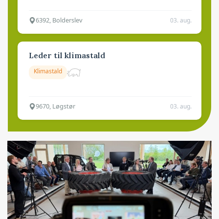
6392, Bolderslev
03. aug.
Leder til klimastald
Klimastald
9670, Løgstør
03. aug.