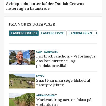
Svineproducenter kalder Danish Crowns
notering en katastrofe
FRA VORES UGEAVISER
LANDBRUGNORD
LANDBRUGSYD
LANDBRUGFYN
LAND
CAP-I-DANMARK
Fjerkræbranchen: - Vi forlanger
ens konkurrence- og
produktionsvilkår
KVÆG
Snart kan man søge tilskud til
naturprojekter
ARRANGEMENT
Markvandring sætter fokus på
elefantgræs