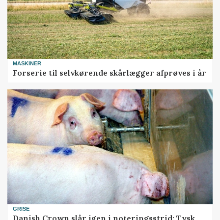
MASKINER
Forserie til selvkørende skårlægger afprøves i år
GRISE
Danish Crown slår igen i noteringsstrid: Tysk