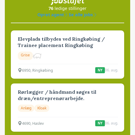
76
ledige stillinger
Opret agent
Se alle jobs
Elevplads tilbydes ved Ringkøbing /
Trainee placement Ringkøbing
Grise
6950, Ringkøbing
06. aug.
NY
Rørlægger / håndmand søges til
dræn/entreprenørarbejde.
Anlæg
Kloak
4690, Haslev
06. aug.
NY