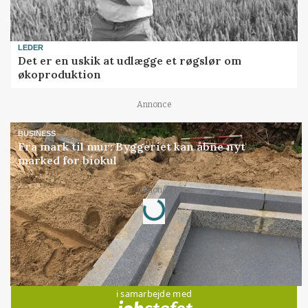
LEDER
Det er en uskik at udlægge et røgslør om
økoproduktion
Annonce
BUSINESS
Fra mark til mur: Byggeriet kan åbne nyt
marked for biokul
Loading...
Annonce
Jobs
i samarbejde med