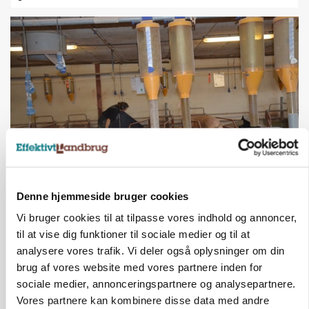
GRISE
Denne hjemmeside bruger cookies
Rådgiver om DB-Tjek: Små justeringer kan give
store besparelser
Vi bruger cookies til at tilpasse vores indhold og annoncer,
til at vise dig funktioner til sociale medier og til at
Annonce
analysere vores trafik. Vi deler også oplysninger om din
Loading...
brug af vores website med vores partnere inden for
sociale medier, annonceringspartnere og analysepartnere.
Vores partnere kan kombinere disse data med andre