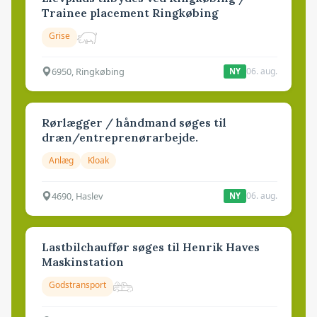
Trainee placement Ringkøbing
Grise
6950, Ringkøbing
06. aug.
NY
Rørlægger / håndmand søges til
dræn/entreprenørarbejde.
Anlæg
Kloak
4690, Haslev
06. aug.
NY
Lastbilchauffør søges til Henrik Haves
Maskinstation
Godstransport