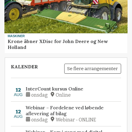
MASKINER
Krone åbner XDisc for John Deere og New
Holland
KALENDER
Se flere arrangementer
InterCount kursus Online
12
AUG
onsdag
Online
Webinar – Fordelene ved løbende
12
aflevering af bilag
AUG
onsdag
Webinar - ONLINE