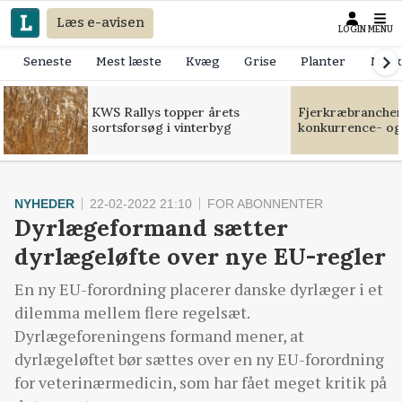
Læs e-avisen
LOGIN
MENU
Seneste
Mest læste
Kvæg
Grise
Planter
Mask
KWS Rallys topper årets
Fjerkræbranchen:
sortsforsøg i vinterbyg
konkurrence- og
NYHEDER
22-02-2022 21:10
FOR ABONNENTER
Dyrlægeformand sætter
dyrlægeløfte over nye EU-regler
En ny EU-forordning placerer danske dyrlæger i et
dilemma mellem flere regelsæt.
Dyrlægeforeningens formand mener, at
dyrlægeløftet bør sættes over en ny EU-forordning
for veterinærmedicin, som har fået meget kritik på