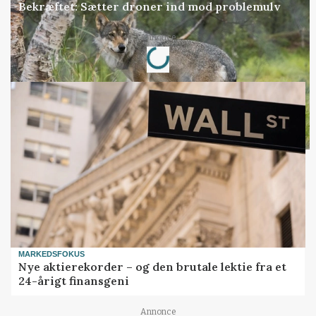
Bekræftet: Sætter droner ind mod problemulv
Loading...
Annonce
MARKEDSFOKUS
Nye aktierekorder – og den brutale lektie fra et
24-årigt finansgeni
Annonce