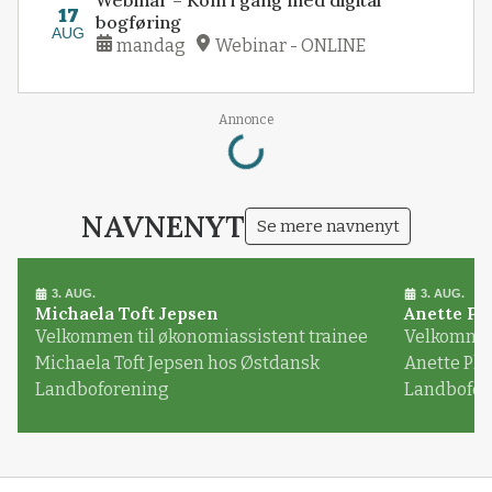
Webinar – Kom i gang med digital
17
bogføring
AUG
mandag
Webinar - ONLINE
Loading...
Annonce
NAVNENYT
Se mere navnenyt
3. AUG.
3. AUG.
Michaela Toft Jepsen
Anette Pl
Velkommen til økonomiassistent trainee
Velkommen 
Michaela Toft Jepsen hos Østdansk
Anette Pl
Landboforening
Landbofor