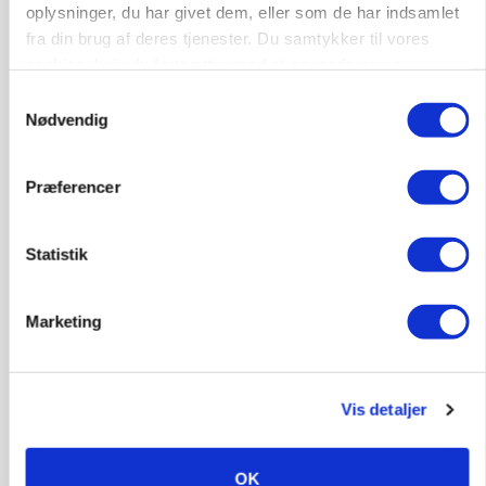
»Nu stopper I«: Landbrugsdebattør og
oplysninger, du har givet dem, eller som de har indsamlet
protestgruppe vil demonstrere mod ny
fra din brug af deres tjenester. Du samtykker til vores
gødskningslov
cookies, hvis du fortsætter med at anvende vores
hjemmeside.
Samtykkevalg
Annonce
Nødvendig
KVÆG
Snart kan man søge tilskud til naturprojekter
Præferencer
Loading...
Annonce
Statistik
Marketing
Vis detaljer
OK