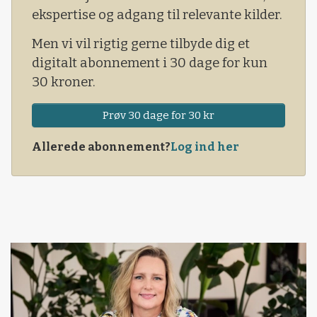
overensstemmelse med producentens
ekspertise og adgang til relevante kilder.
anvisning.
Men vi vil rigtig gerne tilbyde dig et
digitalt abonnement i 30 dage for kun
30 kroner.
Prøv 30 dage for 30 kr
Allerede abonnement?
Log ind her