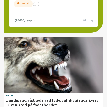
Klimastald
9670, Løgstør
03. aug.
ULVE
Landmand vågnede ved lyden af skrigende kvier:
Ulven stod på foderbordet