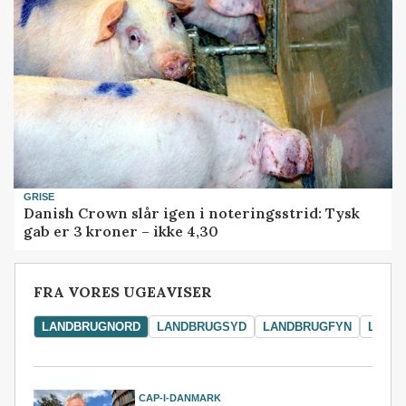
GRISE
Danish Crown slår igen i noteringsstrid: Tysk
gab er 3 kroner – ikke 4,30
FRA VORES UGEAVISER
LANDBRUGNORD
LANDBRUGSYD
LANDBRUGFYN
LAND
CAP-I-DANMARK