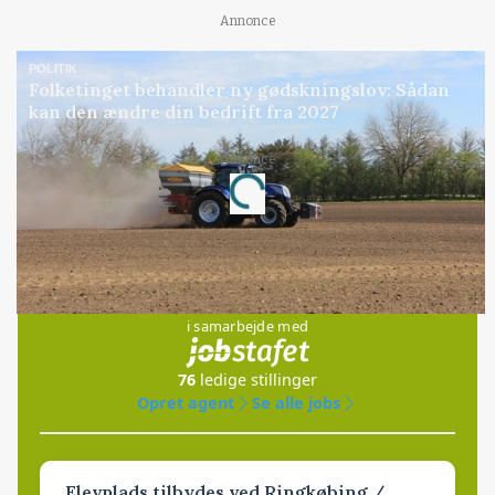
Annonce
POLITIK
Folketinget behandler ny gødskningslov: Sådan
kan den ændre din bedrift fra 2027
Annonce
Loading...
Jobs
i samarbejde med
76
ledige stillinger
Opret agent
Se alle jobs
Elevplads tilbydes ved Ringkøbing /