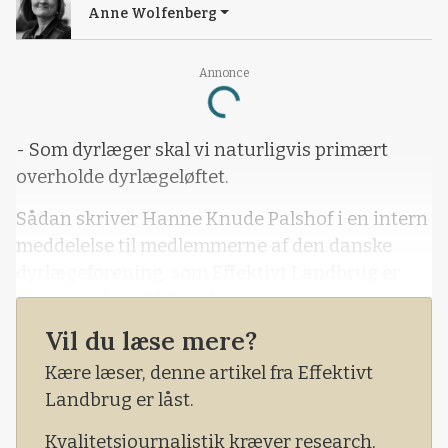
Anne Wolfenberg
Annonce
Loading...
- Som dyrlæger skal vi naturligvis primært
overholde dyrlægeløftet.
Sådan skriver Hanne Knude Palshof i en intern
meddelelse til medlemmerne af den danske
dyrlægeforening, som Effektivt Landbrug er
kommet i besiddelse af.
Vil du læse mere?
Meddelelsen er skrevet i kølvandet på en uro,
der er opstået omkring implementeringen af en
Kære læser, denne artikel fra Effektivt
ny EU-forordning, som pålægger danske
Landbrug er låst.
dyrlæger at ordinere medicin til husdyr i
Kvalitetsjournalistik kræver research,