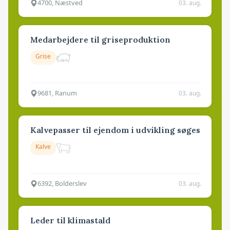
4700, Næstved
03. aug.
Medarbejdere til griseproduktion
Grise
9681, Ranum
03. aug.
Kalvepasser til ejendom i udvikling søges
Kalve
6392, Bolderslev
03. aug.
Leder til klimastald