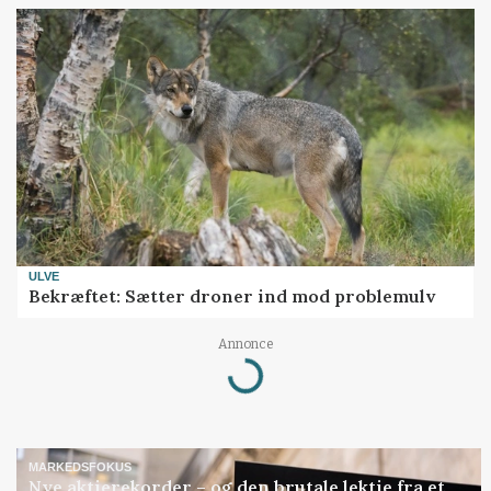
ULVE
Bekræftet: Sætter droner ind mod problemulv
Loading...
Annonce
MARKEDSFOKUS
Nye aktierekorder – og den brutale lektie fra et