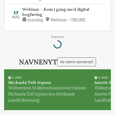
Webinar – Kom i gang med digital
17
bogføring
AUG
mandag
Webinar - ONLINE
Loading...
Annonce
NAVNENYT
Se mere navnenyt
3. AUG.
3. AUG.
Michaela Toft Jepsen
Anette Pl
Velkommen til økonomiassistent trainee
Velkommen 
Michaela Toft Jepsen hos Østdansk
Anette Pl
Landboforening
Landbofor