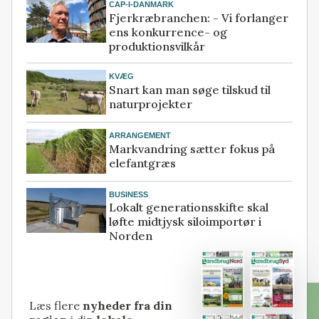
CAP-I-DANMARK
Fjerkræbranchen: - Vi forlanger
ens konkurrence- og
produktionsvilkår
KVÆG
Snart kan man søge tilskud til
naturprojekter
ARRANGEMENT
Markvandring sætter fokus på
elefantgræs
BUSINESS
Lokalt generationsskifte skal
løfte midtjysk siloimportør i
Norden
Læs flere
nyheder fra din