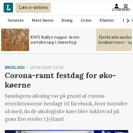
Læs e-avisen
LOGIN
MENU
Seneste
Mest læste
Kvæg
Grise
Planter
Mask
KWS Rallys topper årets
Fjerkræbranchen:
sortsforsøg i vinterbyg
konkurrence- og
ØKOLOGI
19-04-2020 13:10
Corona-ramt festdag for øko-
køerne
Søndagens økodag var på grund af corona-
restriktionerne henlagt til facebook, hvor tusinder
så med, da de økologiske køer blev lukket ud på
græs fire steder i Jylland