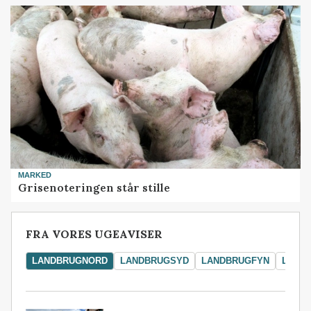
MARKED
Grisenoteringen står stille
FRA VORES UGEAVISER
LANDBRUGNORD
LANDBRUGSYD
LANDBRUGFYN
LAND