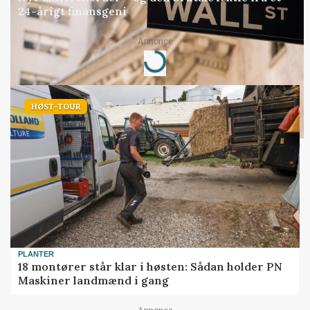
24-årigt finansgeni
Loading...
Annonce
HØST-TOUR
PLANTER
18 montører står klar i høsten: Sådan holder PN
Maskiner landmænd i gang