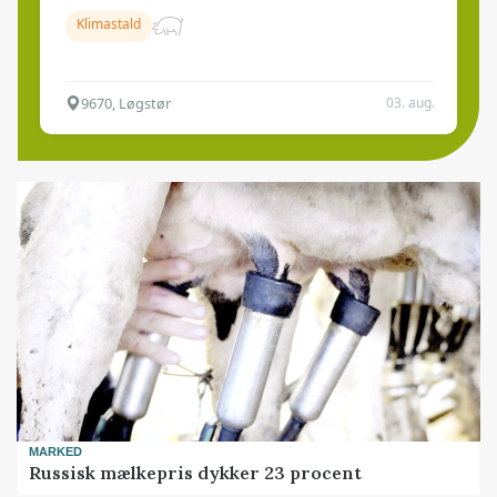
Klimastald
9670, Løgstør
03. aug.
MARKED
Russisk mælkepris dykker 23 procent