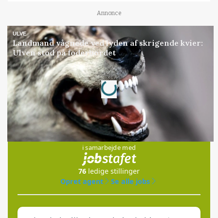
Annonce
ULVE
Landmand vågnede ved lyden af skrigende kvier:
Ulven stod på foderbordet
Loading...
Annonce
Jobs
i samarbejde med
76
ledige stillinger
Opret agent
Se alle jobs