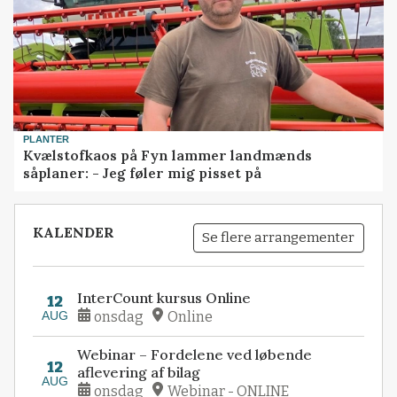
PLANTER
Kvælstofkaos på Fyn lammer landmænds
såplaner: - Jeg føler mig pisset på
KALENDER
Se flere arrangementer
InterCount kursus Online
12
AUG
onsdag
Online
Webinar – Fordelene ved løbende
12
aflevering af bilag
AUG
onsdag
Webinar - ONLINE