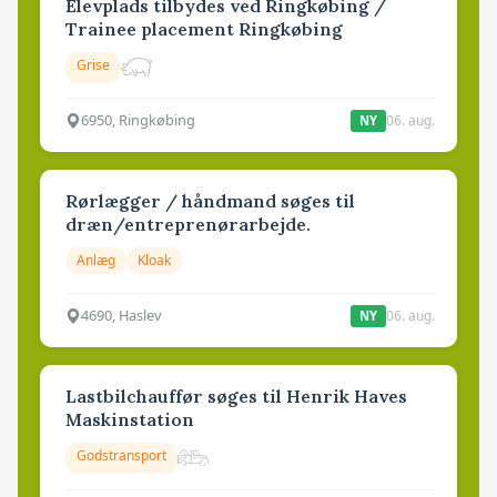
Elevplads tilbydes ved Ringkøbing /
Trainee placement Ringkøbing
Grise
6950, Ringkøbing
06. aug.
NY
Rørlægger / håndmand søges til
dræn/entreprenørarbejde.
Anlæg
Kloak
4690, Haslev
06. aug.
NY
Lastbilchauffør søges til Henrik Haves
Maskinstation
Godstransport