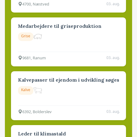
4700, Næstved
03. aug.
Medarbejdere til griseproduktion
Grise
9681, Ranum
03. aug.
Kalvepasser til ejendom i udvikling søges
Kalve
6392, Bolderslev
03. aug.
Leder til klimastald