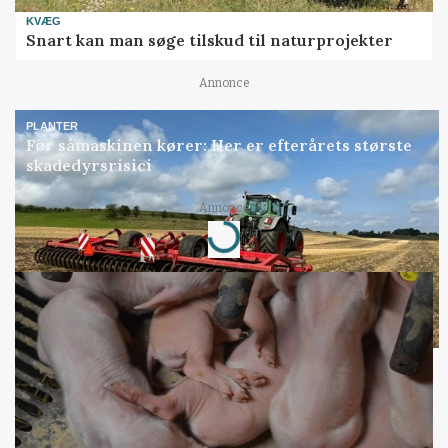
KVÆG
Snart kan man søge tilskud til naturprojekter
Annonce
PLANTER
Før såmaskinen kører: Her er efterårets største
skadedyrsrisici
Loading...
Annonce