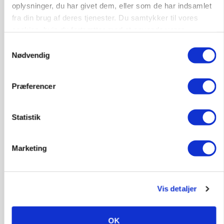
oplysninger, du har givet dem, eller som de har indsamlet
fra din brug af deres tjenester. Du samtykker til vores
cookies, hvis du fortsætter med at anvende vores
hjemmeside.
Samtykkevalg
Nødvendig
GRISE
Rådgiver om DB-Tjek: Små justeringer kan give
store besparelser
Præferencer
Loading...
Annonce
Statistik
Marketing
Vis detaljer
OK