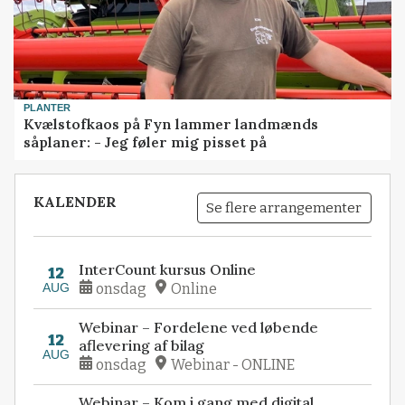
PLANTER
Kvælstofkaos på Fyn lammer landmænds
såplaner: - Jeg føler mig pisset på
KALENDER
Se flere arrangementer
InterCount kursus Online
12
AUG
onsdag
Online
Webinar – Fordelene ved løbende
12
aflevering af bilag
AUG
onsdag
Webinar - ONLINE
Webinar – Kom i gang med digital