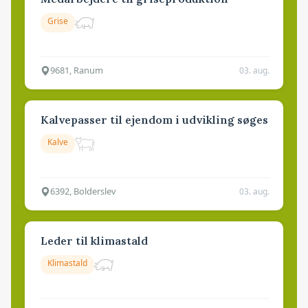
Grise
9681, Ranum
03. aug.
Kalvepasser til ejendom i udvikling søges
Kalve
6392, Bolderslev
03. aug.
Leder til klimastald
Klimastald