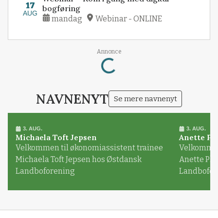
17
bogføring
AUG
mandag
Webinar - ONLINE
Loading...
Annonce
NAVNENYT
Se mere navnenyt
3. AUG.
3. AUG.
Michaela Toft Jepsen
Anette Pl
Velkommen til økonomiassistent trainee
Velkommen 
Michaela Toft Jepsen hos Østdansk
Anette Pl
Landboforening
Landbofor