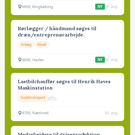
6950, Ringkøbing
06. aug.
NY
Rørlægger / håndmand søges til
dræn/entreprenørarbejde.
Anlæg
Kloak
4690, Haslev
06. aug.
NY
Lastbilchauffør søges til Henrik Haves
Maskinstation
Godstransport
4700, Næstved
03. aug.
Medarbejdere til griseproduktion