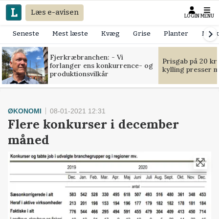
Læs e-avisen
LOGIN
MENU
Seneste
Mest læste
Kvæg
Grise
Planter
Mask
Fjerkræbranchen: - Vi
Prisgab på 20 kr
forlanger ens konkurrence- og
kylling presser 
produktionsvilkår
ØKONOMI
08-01-2021 12:31
Flere konkurser i december
måned