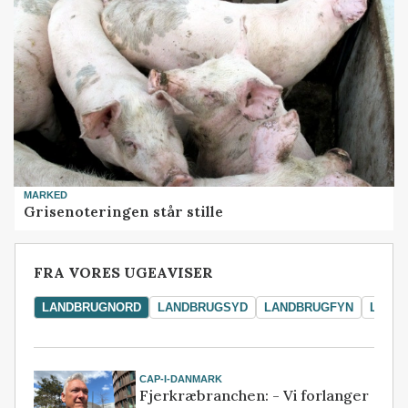
MARKED
Grisenoteringen står stille
FRA VORES UGEAVISER
LANDBRUGNORD
LANDBRUGSYD
LANDBRUGFYN
LAND
CAP-I-DANMARK
Fjerkræbranchen: - Vi forlanger