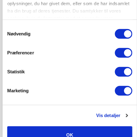
oplysninger, du har givet dem, eller som de har indsamlet
Annonce
fra din brug af deres tjenester. Du samtykker til vores
cookies, hvis du fortsætter med at anvende vores
PLANTER
Før såmaskinen kører: Her er efterårets største
hjemmeside.
Samtykkevalg
skadedyrsrisici
Nødvendig
Loading...
Annonce
Præferencer
Statistik
Marketing
Vis detaljer
OK