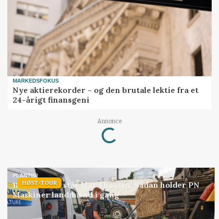
MARKEDSFOKUS
Nye aktierekorder – og den brutale lektie fra et
24-årigt finansgeni
Loading...
Annonce
PLANTER
HØST-TOUR
18 montører står klar i høsten: Sådan holder PN
Maskiner landmænd i gang
Annonce