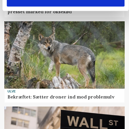
MARKED
Uændret notering: Spæde lyspunkter i fortsat
presset marked for oksekød
ULVE
Bekræftet: Sætter droner ind mod problemulv