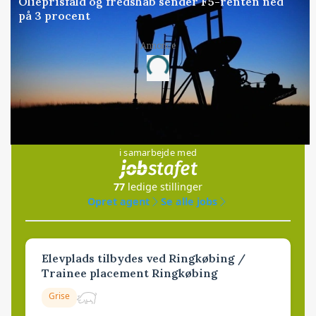
Olieprisfald og fredshåb sender F5-renten ned
på 3 procent
Annonce
Loading...
Jobs
i samarbejde med
77
ledige stillinger
Opret agent
Se alle jobs
Elevplads tilbydes ved Ringkøbing /
Trainee placement Ringkøbing
Grise