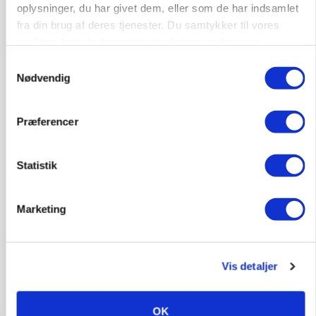
landbrugets ejerstruktur
oplysninger, du har givet dem, eller som de har indsamlet
fra din brug af deres tjenester. Du samtykker til vores
Annonce
cookies, hvis du fortsætter med at anvende vores
hjemmeside.
Samtykkevalg
MARKED
Nødvendig
Russisk mælkepris dykker 23 procent
Annonce
Præferencer
Loading...
Statistik
Marketing
Vis detaljer
OK