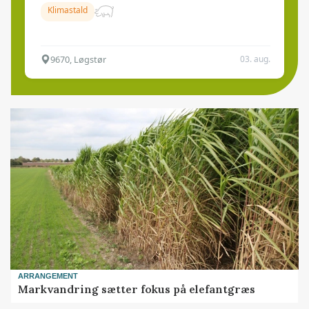
Klimastald
9670, Løgstør
03. aug.
ARRANGEMENT
Markvandring sætter fokus på elefantgræs