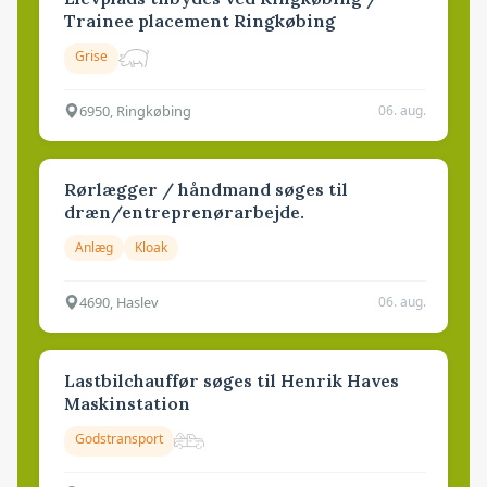
Trainee placement Ringkøbing
Grise
6950, Ringkøbing
06. aug.
Rørlægger / håndmand søges til
dræn/entreprenørarbejde.
Anlæg
Kloak
4690, Haslev
06. aug.
Lastbilchauffør søges til Henrik Haves
Maskinstation
Godstransport