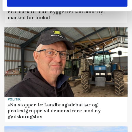
BUSINESS
Fra mark til mur: Byggeriet kan åbne nyt
marked for biokul
POLITIK
»Nu stopper I«: Landbrugsdebattør og
protestgruppe vil demonstrere mod ny
gødskningslov