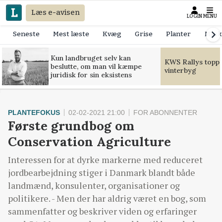
Læs e-avisen
LOGIN
MENU
Seneste
Mest læste
Kvæg
Grise
Planter
Mask
Kun landbruget selv kan
KWS Rallys toppe
beslutte, om man vil kæmpe
vinterbyg
juridisk for sin eksistens
PLANTEFOKUS
02-02-2021 21:00
FOR ABONNENTER
Første grundbog om
Conservation Agriculture
Interessen for at dyrke markerne med reduceret
jordbearbejdning stiger i Danmark blandt både
landmænd, konsulenter, organisationer og
politikere. - Men der har aldrig været en bog, som
sammenfatter og beskriver viden og erfaringer