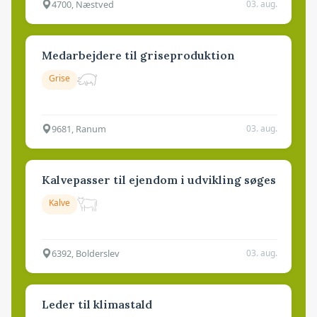
4700, Næstved
03. aug.
Medarbejdere til griseproduktion
Grise
9681, Ranum
03. aug.
Kalvepasser til ejendom i udvikling søges
Kalve
6392, Bolderslev
03. aug.
Leder til klimastald