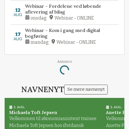
Webinar – Fordelene ved løbende
12
aflevering af bilag
AUG
onsdag
Webinar - ONLINE
Webinar – Kom i gang med digital
17
bogføring
AUG
mandag
Webinar - ONLINE
Annonce
Loading...
NAVNENYT
Se mere navnenyt
3. AUG.
3. AUG.
Michaela Toft Jepsen
Anette Pl
Velkommen til økonomiassistent trainee
Velkommen 
Michaela Toft Jepsen hos Østdansk
Anette Pl