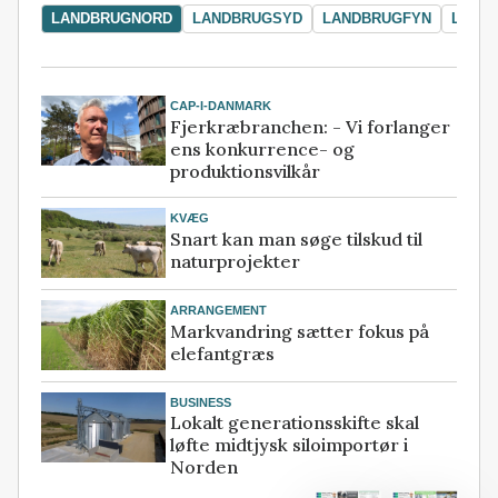
LANDBRUGNORD
LANDBRUGSYD
LANDBRUGFYN
LAND
CAP-I-DANMARK
Fjerkræbranchen: - Vi forlanger
ens konkurrence- og
produktionsvilkår
KVÆG
Snart kan man søge tilskud til
naturprojekter
ARRANGEMENT
Markvandring sætter fokus på
elefantgræs
BUSINESS
Lokalt generationsskifte skal
løfte midtjysk siloimportør i
Norden