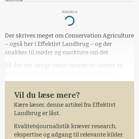
Annonce
Loading...
Der skrives meget om Conservation Agriculture
– også her i Effektivt Landbrug – og der
snakkes til møder og markture om det.
Så der har længe været savnet en samlet og
kort gennemgang af, hvad Conservation
Agriculture er og hvordan det praktiseres fra a
til z.
Vil du læse mere?
Kære læser, denne artikel fra Effektivt
Landbrug er låst.
Kvalitetsjournalistik kræver research,
ekspertise og adgang til relevante kilder.