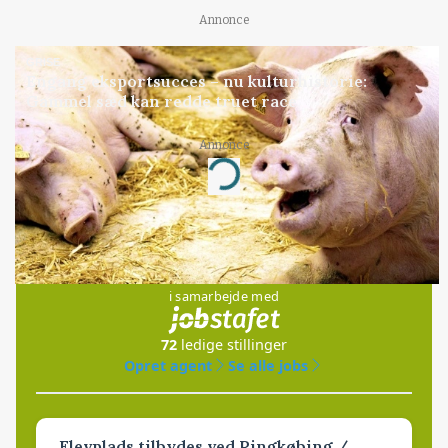
Annonce
GRISE
Engang eksportsucces – nu kulturhistorie:
Gammel sæd kan redde truet race
Annonce
Loading...
Jobs
i samarbejde med
72
ledige stillinger
Opret agent
Se alle jobs
Elevplads tilbydes ved Ringkøbing /