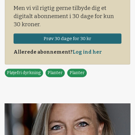
Men vi vil rigtig gerne tilbyde dig et
digitalt abonnement i 30 dage for kun
30 kroner.
Prøv 30 dage for 30 kr
Allerede abonnement?
Log ind her
Pløjefri dyrkning
Planter
Planter