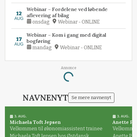
Webinar – Fordelene ved løbende
12
aflevering af bilag
AUG
onsdag
Webinar - ONLINE
Webinar – Kom i gang med digital
17
bogføring
AUG
mandag
Webinar - ONLINE
Annonce
Loading...
NAVNENYT
Se mere navnenyt
3. AUG.
3. AUG.
Michaela Toft Jepsen
Anette Pl
Velkommen til økonomiassistent trainee
Velkommen 
Michaela Toft Jepsen hos Østdansk
Anette Pl