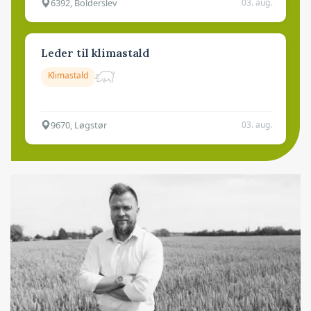
6392, Bolderslev
03. aug.
Leder til klimastald
Klimastald
9670, Løgstør
03. aug.