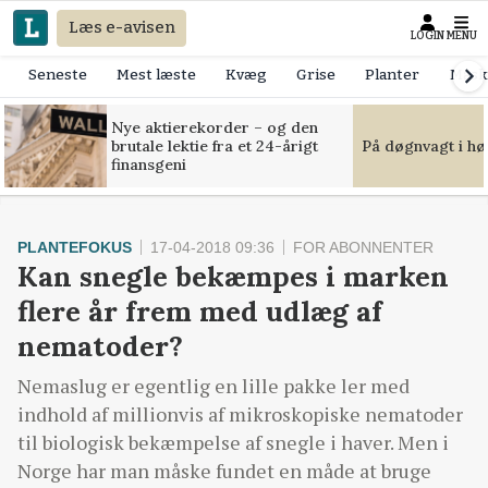
Læs e-avisen
LOGIN
MENU
Seneste
Mest læste
Kvæg
Grise
Planter
Mask
Nye aktierekorder – og den
brutale lektie fra et 24-årigt
På døgnvagt i hø
finansgeni
PLANTEFOKUS
17-04-2018 09:36
FOR ABONNENTER
Kan snegle bekæmpes i marken
flere år frem med udlæg af
nematoder?
Nemaslug er egentlig en lille pakke ler med
indhold af millionvis af mikroskopiske nematoder
til biologisk bekæmpelse af snegle i haver. Men i
Norge har man måske fundet en måde at bruge