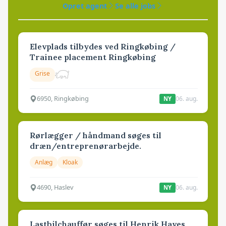
Opret agent
Se alle jobs
Elevplads tilbydes ved Ringkøbing /
Trainee placement Ringkøbing
Grise
6950, Ringkøbing
06. aug.
NY
Rørlægger / håndmand søges til
dræn/entreprenørarbejde.
Anlæg
Kloak
4690, Haslev
06. aug.
NY
Lastbilchauffør søges til Henrik Haves