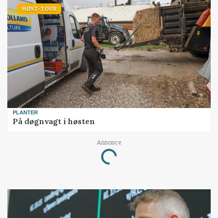
HØST-TOUR
PLANTER
På døgnvagt i høsten
Annonce
Loading...