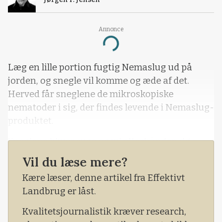
Annonce
Loading...
Læg en lille portion fugtig Nemaslug ud på
jorden, og snegle vil komme og æde af det.
Herved får sneglene de mikroskopiske
nematoder i sig, der findes levende i Nemaslug-
produktet.
Sneglene bliver syge og vil efterhånden dø.
Både syge og døde snegle spises af andre
Vil du læse mere?
snegle, som derved også får nematoder i sig og
Kære læser, denne artikel fra Effektivt
bliver døende. Enkelte vil overleve vinteren og
Landbrug er låst.
bringe nematoderne videre til næste års
snegle.
Kvalitetsjournalistik kræver research,