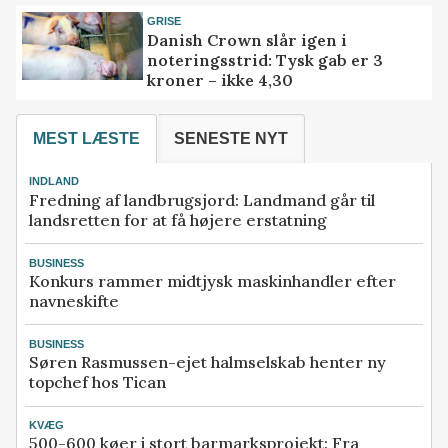
GRISE
Danish Crown slår igen i
noteringsstrid: Tysk gab er 3
kroner – ikke 4,30
MEST LÆSTE
SENESTE NYT
INDLAND
Fredning af landbrugsjord: Landmand går til
landsretten for at få højere erstatning
BUSINESS
Konkurs rammer midtjysk maskinhandler efter
navneskifte
BUSINESS
Søren Rasmussen-ejet halmselskab henter ny
topchef hos Tican
KVÆG
500-600 køer i stort barmarksprojekt: Fra