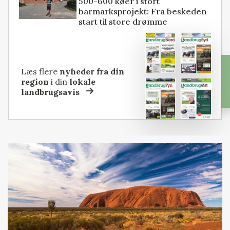
500-600 køer i stort
barmarksprojekt: Fra beskeden
start til store drømme
Læs flere
nyheder fra din
region
i din
lokale
landbrugsavis