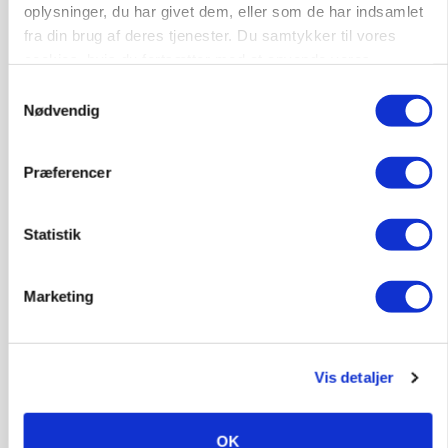
oplysninger, du har givet dem, eller som de har indsamlet
fra din brug af deres tjenester. Du samtykker til vores
cookies, hvis du fortsætter med at anvende vores
hjemmeside.
Samtykkevalg
MASKINER
Forserie til selvkørende skårlægger afprøves i år
Nødvendig
Annonce
Præferencer
ARRANGEMENT
Markvandring sætter fokus på elefantgræs
Statistik
Annonce
Loading...
Marketing
Vis detaljer
OK