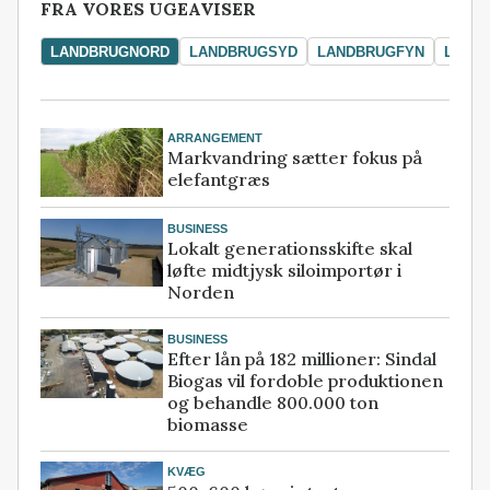
FRA VORES UGEAVISER
LANDBRUGNORD
LANDBRUGSYD
LANDBRUGFYN
LAND
ARRANGEMENT
Markvandring sætter fokus på
elefantgræs
BUSINESS
Lokalt generationsskifte skal
løfte midtjysk siloimportør i
Norden
BUSINESS
Efter lån på 182 millioner: Sindal
Biogas vil fordoble produktionen
og behandle 800.000 ton
biomasse
KVÆG