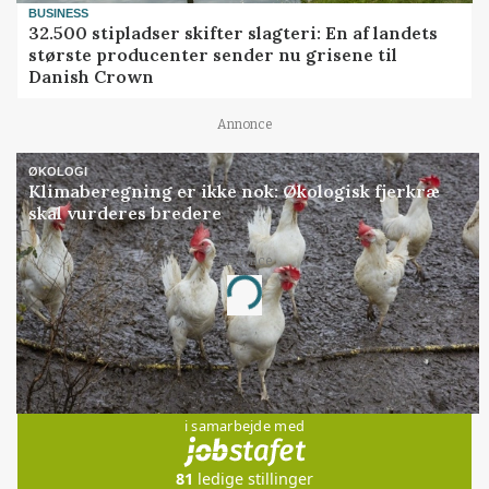
BUSINESS
32.500 stipladser skifter slagteri: En af landets
største producenter sender nu grisene til
Danish Crown
Annonce
ØKOLOGI
Klimaberegning er ikke nok: Økologisk fjerkræ
skal vurderes bredere
Annonce
Loading...
Jobs
i samarbejde med
81
ledige stillinger