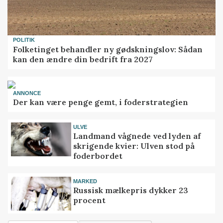
POLITIK
Folketinget behandler ny gødskningslov: Sådan
kan den ændre din bedrift fra 2027
ANNONCE
Der kan være penge gemt, i foderstrategien
ULVE
Landmand vågnede ved lyden af
skrigende kvier: Ulven stod på
foderbordet
MARKED
Russisk mælkepris dykker 23
procent