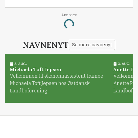
Annonce
Loading...
NAVNENYT
Se mere navnenyt
3. AUG.
3. AUG.
Michaela Toft Jepsen
Anette Pl
Velkommen til økonomiassistent trainee
Velkommen 
Michaela Toft Jepsen hos Østdansk
Anette Pl
Landboforening
Landbofor