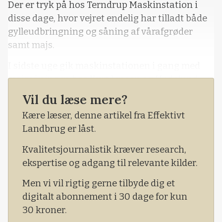
Der er tryk på hos Terndrup Maskinstation i
disse dage, hvor vejret endelig har tilladt både
gylleudbringning og såning af vårafgrøder
samt majs.
I sidste uge gik maskinstationen i gang med
majssåningen hos Kurt Jensen og Hedelund
Mælk, der med en besætning på over 4.000
Vil du læse mere?
køer og godt 1.000 hektar med majs altid er den
Kære læser, denne artikel fra Effektivt
første, der melder sig på banen, når
Landbrug er låst.
maskinstationen skal putte majsen i jorden.
Kvalitetsjournalistik kræver research,
ekspertise og adgang til relevante kilder.
Men vi vil rigtig gerne tilbyde dig et
digitalt abonnement i 30 dage for kun
30 kroner.