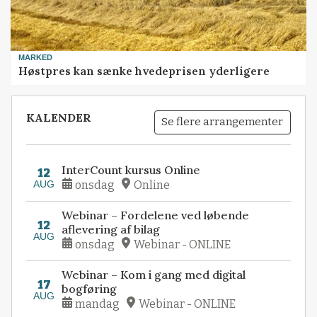
MARKED
Høstpres kan sænke hvedeprisen yderligere
KALENDER
Se flere arrangementer
InterCount kursus Online
12
AUG
onsdag
Online
Webinar – Fordelene ved løbende
12
aflevering af bilag
AUG
onsdag
Webinar - ONLINE
Webinar – Kom i gang med digital
17
bogføring
AUG
mandag
Webinar - ONLINE