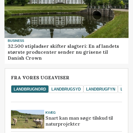
BUSINESS
32.500 stipladser skifter slagteri: En af landets
største producenter sender nu grisene til
Danish Crown
FRA VORES UGEAVISER
LANDBRUGNORD
LANDBRUGSYD
LANDBRUGFYN
LAND
KVÆG
Snart kan man søge tilskud til
naturprojekter