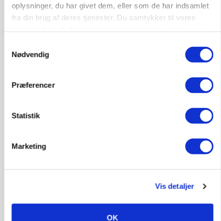
oplysninger, du har givet dem, eller som de har indsamlet
Annonce
fra din brug af deres tjenester. Du samtykker til vores
PLANTER
cookies, hvis du fortsætter med at anvende vores
Før såmaskinen kører: Her er efterårets største
hjemmeside.
Samtykkevalg
skadedyrsrisici
Nødvendig
Annonce
Loading...
Præferencer
Statistik
Marketing
Vis detaljer
OK
MARKED