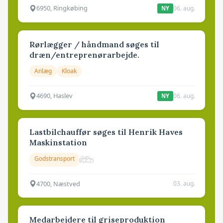
6950, Ringkøbing
06. aug.
NY
Rørlægger / håndmand søges til
dræn/entreprenørarbejde.
Anlæg
Kloak
4690, Haslev
06. aug.
NY
Lastbilchauffør søges til Henrik Haves
Maskinstation
Godstransport
4700, Næstved
03. aug.
Medarbejdere til griseproduktion