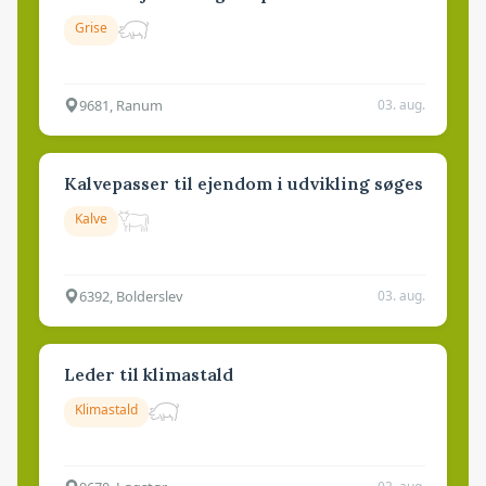
Grise
9681, Ranum
03. aug.
Kalvepasser til ejendom i udvikling søges
Kalve
6392, Bolderslev
03. aug.
Leder til klimastald
Klimastald