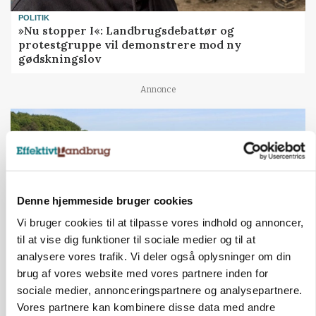
POLITIK
»Nu stopper I«: Landbrugsdebattør og
protestgruppe vil demonstrere mod ny
gødskningslov
Annonce
Denne hjemmeside bruger cookies
Vi bruger cookies til at tilpasse vores indhold og annoncer,
til at vise dig funktioner til sociale medier og til at
analysere vores trafik. Vi deler også oplysninger om din
brug af vores website med vores partnere inden for
KVÆG
sociale medier, annonceringspartnere og analysepartnere.
Snart kan man søge tilskud til naturprojekter
Vores partnere kan kombinere disse data med andre