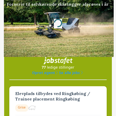
Forserie til selvkørende skårlægger afprøves i år
Annonce
Loading...
Jobs
i samarbejde med
77
ledige stillinger
Opret agent
Se alle jobs
Elevplads tilbydes ved Ringkøbing /
Trainee placement Ringkøbing
Grise