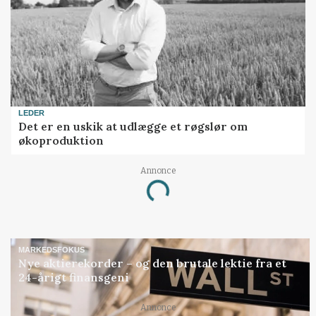
LEDER
Det er en uskik at udlægge et røgslør om
økoproduktion
Annonce
Loading...
MARKEDSFOKUS
Nye aktierekorder – og den brutale lektie fra et
24-årigt finansgeni
Annonce