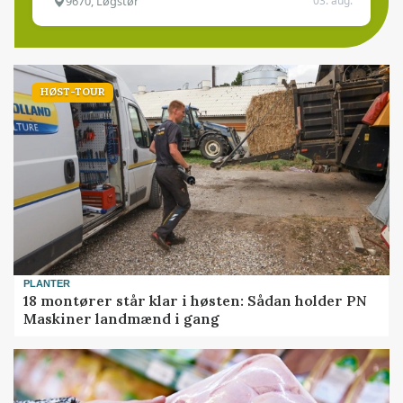
9670, Løgstør
03. aug.
HØST-TOUR
PLANTER
18 montører står klar i høsten: Sådan holder PN
Maskiner landmænd i gang