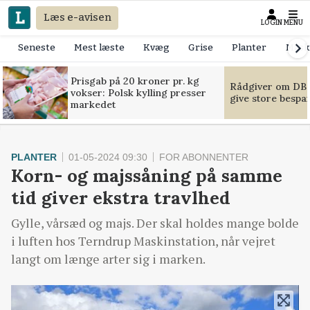
Læs e-avisen
LOGIN
MENU
Seneste
Mest læste
Kvæg
Grise
Planter
Mask
Prisgab på 20 kroner pr. kg
Rådgiver om DB-
vokser: Polsk kylling presser
give store bespa
markedet
PLANTER
01-05-2024 09:30
FOR ABONNENTER
Korn- og majssåning på samme
tid giver ekstra travlhed
Gylle, vårsæd og majs. Der skal holdes mange bolde
i luften hos Terndrup Maskinstation, når vejret
langt om længe arter sig i marken.