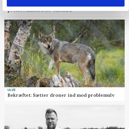
Uændret notering: Spæde lyspunkter i fortsat
presset marked for oksekød
ULVE
Bekræftet: Sætter droner ind mod problemulv