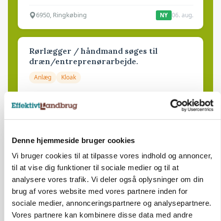
6950, Ringkøbing
06. aug.
NY
Rørlægger / håndmand søges til
dræn/entreprenørarbejde.
Anlæg
Kloak
4690, Haslev
06. aug.
Lastbilchauffør søges til Henrik Haves
Denne hjemmeside bruger cookies
Maskinstation
Vi bruger cookies til at tilpasse vores indhold og annoncer,
Godstransport
til at vise dig funktioner til sociale medier og til at
analysere vores trafik. Vi deler også oplysninger om din
4700, Næstved
03. aug.
brug af vores website med vores partnere inden for
sociale medier, annonceringspartnere og analysepartnere.
Vores partnere kan kombinere disse data med andre