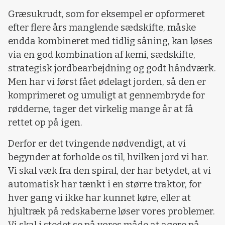
Græsukrudt, som for eksempel er opformeret
efter flere års manglende sædskifte, måske
endda kombineret med tidlig såning, kan løses
via en god kombination af kemi, sædskifte,
strategisk jordbearbejdning og godt håndværk.
Men har vi først fået ødelagt jorden, så den er
komprimeret og umuligt at gennembryde for
rødderne, tager det virkelig mange år at få
rettet op på igen.
Derfor er det tvingende nødvendigt, at vi
begynder at forholde os til, hvilken jord vi har.
Vi skal væk fra den spiral, der har betydet, at vi
automatisk har tænkt i en større traktor, for
hver gang vi ikke har kunnet køre, eller at
hjultræk på redskaberne løser vores problemer.
Vi skal i stedet se på vores måde at agere på