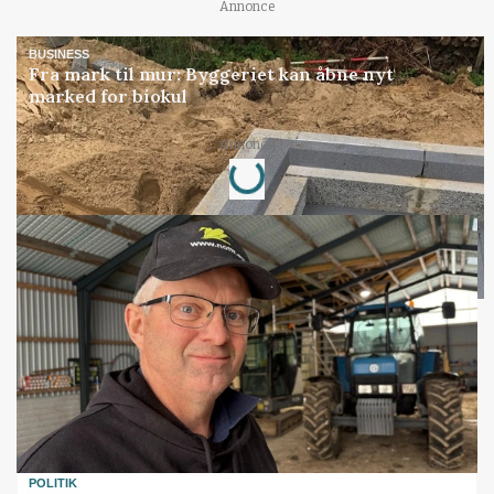
Annonce
BUSINESS
Fra mark til mur: Byggeriet kan åbne nyt
marked for biokul
Loading...
Annonce
POLITIK