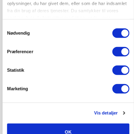
Medarbejdere til griseproduktion
oplysninger, du har givet dem, eller som de har indsamlet
fra din brug af deres tjenester. Du samtykker til vores
Grise
cookies, hvis du fortsætter med at anvende vores
hjemmeside.
Samtykkevalg
Nødvendig
9681, Ranum
03. aug.
Præferencer
Kalvepasser til ejendom i udvikling søges
Kalve
Statistik
6392, Bolderslev
03. aug.
Marketing
Leder til klimastald
Vis detaljer
Klimastald
OK