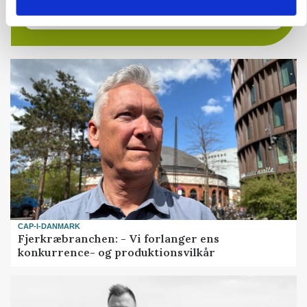
9670, Løgstør
03. aug.
CAP-I-DANMARK
Fjerkræbranchen: - Vi forlanger ens
konkurrence- og produktionsvilkår