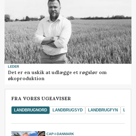
LEDER
Det er en uskik at udlægge et røgslør om
økoproduktion
FRA VORES UGEAVISER
LANDBRUGNORD
LANDBRUGSYD
LANDBRUGFYN
LAND
CAP-I-DANMARK