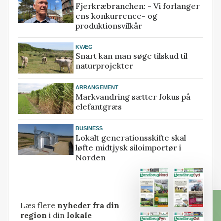
Fjerkræbranchen: - Vi forlanger
ens konkurrence- og
produktionsvilkår
KVÆG
Snart kan man søge tilskud til
naturprojekter
ARRANGEMENT
Markvandring sætter fokus på
elefantgræs
BUSINESS
Lokalt generationsskifte skal
løfte midtjysk siloimportør i
Norden
Læs flere
nyheder fra din
region
i din
lokale