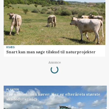
KVÆG
Snart kan man søge tilskud til naturprojekter
Loading...
Annonce
PLANTER
Før såmaskinen kører: Her er efterårets største
skadedyrsrisici