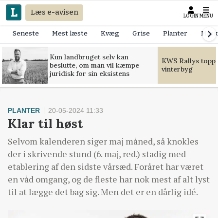
Læs e-avisen
LOGIN
MENU
Seneste
Mest læste
Kvæg
Grise
Planter
Mask
Kun landbruget selv kan
KWS Rallys toppe
beslutte, om man vil kæmpe
vinterbyg
juridisk for sin eksistens
PLANTER
20-05-2024 11:33
Klar til høst
Selvom kalenderen siger maj måned, så knokles
der i skrivende stund (6. maj, red.) stadig med
etablering af den sidste vårsæd. Foråret har været
en våd omgang, og de fleste har nok mest af alt lyst
til at lægge det bag sig. Men det er en dårlig idé.