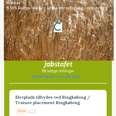
PLANTER
KWS Rallys topper årets sortsforsøg i vinterbyg
Annonce
Loading...
Jobs
i samarbejde med
72
ledige stillinger
Opret agent
Se alle jobs
Elevplads tilbydes ved Ringkøbing /
Trainee placement Ringkøbing
Grise