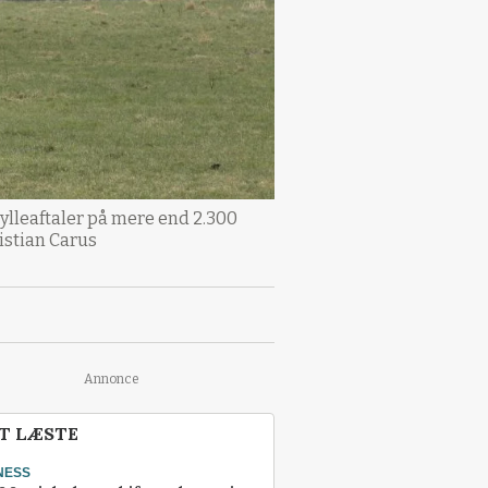
gylleaftaler på mere end 2.300
istian Carus
Annonce
T LÆSTE
NESS