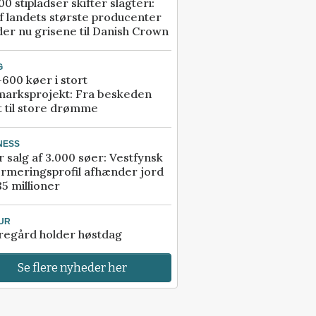
00 stipladser skifter slagteri:
f landets største producenter
er nu grisene til Danish Crown
G
600 køer i stort
marksprojekt: Fra beskeden
t til store drømme
NESS
r salg af 3.000 søer: Vestfynsk
rmeringsprofil afhænder jord
85 millioner
UR
regård holder høstdag
Se flere nyheder her