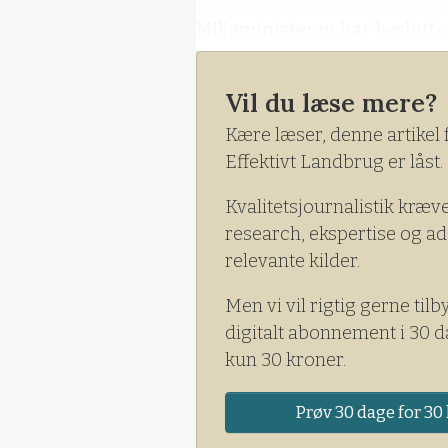
Miljøministeren har beslutte
forlænget ud over den periode,
også, at det ikke er muligt a
Vil du læse mere?
Kære læser, denne artikel 
Effektivt Landbrug er låst.
Kvalitetsjournalistik kræv
research, ekspertise og ad
relevante kilder.
Men vi vil rigtig gerne tilb
digitalt abonnement i 30 d
kun 30 kroner.
Prøv 30 dage for 30 