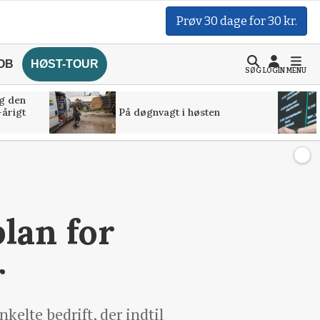
Prøv 30 dage for 30 kr.
OB
HØST-TOUR
SØG
LOGIN
MENU
g den
-årigt
På døgnvagt i høsten
plan for
r
kelte bedrift, der indtil