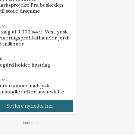
arksprojekt: Fra beskeden
 til store drømme
ESS
 salg af 3.000 søer: Vestfynsk
rmeringsprofil afhænder jord
5 millioner
UR
egård holder høstdag
ESS
urs rammer midtjysk
inhandler efter navneskifte
Se flere nyheder her
Annonce