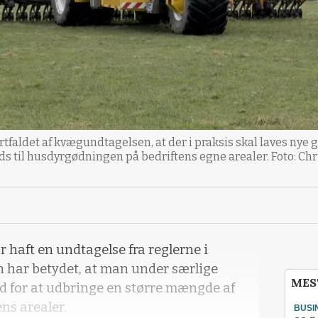
tfaldet af kvægundtagelsen, at der i praksis skal laves nye 
ads til husdyrgødningen på bedriftens egne arealer. Foto: Chr
 haft en undtagelse fra reglerne i
n har betydet, at man under særlige
MES
 for at udbringe en større mængde af
ens arealer.
BUSI