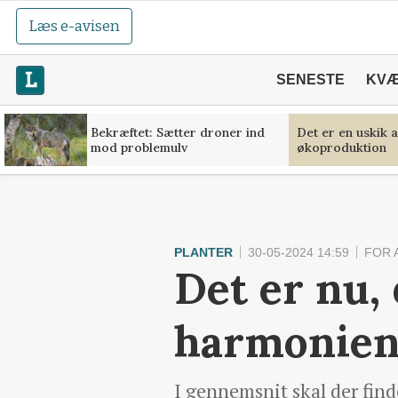
Læs e-avisen
SENESTE
KV
Bekræftet: Sætter droner ind
Det er en uskik 
mod problemulv
økoproduktion
PLANTER
30-05-2024 14:59
FOR 
Det er nu, 
harmonien
I gennemsnit skal der find