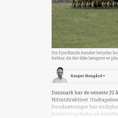
For Fjordlands kunder betyder bor
hektar, da der ikke længere er pl
Kasper Stougård
Danmark har de seneste 22 år
Nitratdirektivet. Undtagelse
forudsætninger har mulighed
kvælstof og fosfor på bedrift