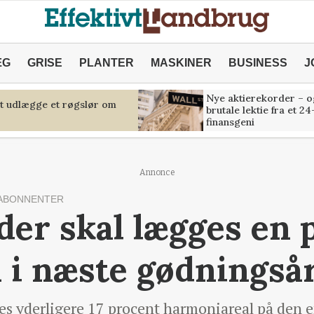
ÆG
GRISE
PLANTER
MASKINER
BUSINESS
J
Nye aktierekorder – o
at udlægge et røgslør om
brutale lektie fra et 24
finansgeni
Annonce
ABONNENTER
der skal lægges en 
 i næste gødningså
es yderligere 17 procent harmoniareal på den en