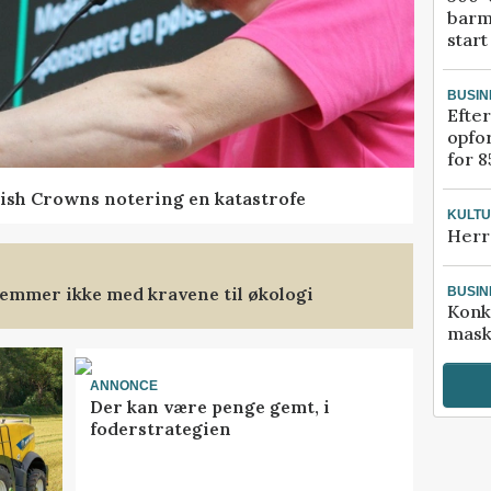
barm
start
BUSIN
Efter
opfo
for 8
ish Crowns notering en katastrofe
KULT
Herr
emmer ikke med kravene til økologi
BUSIN
Konk
mask
ANNONCE
Der kan være penge gemt, i
foderstrategien