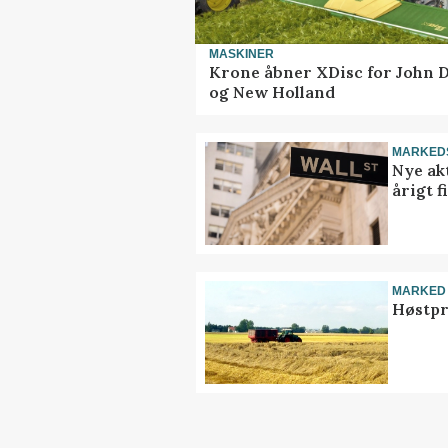
MASKINER
Krone åbner XDisc for John 
og New Holland
MARKED
Nye akt
årigt 
MARKED
Høstpr