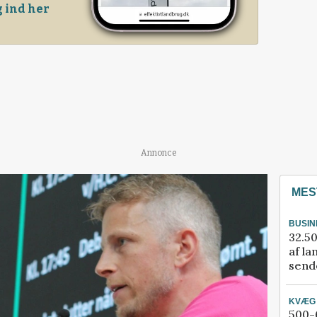
 ind her
Annonce
MES
BUSIN
32.50
af la
sende
KVÆG
500-6