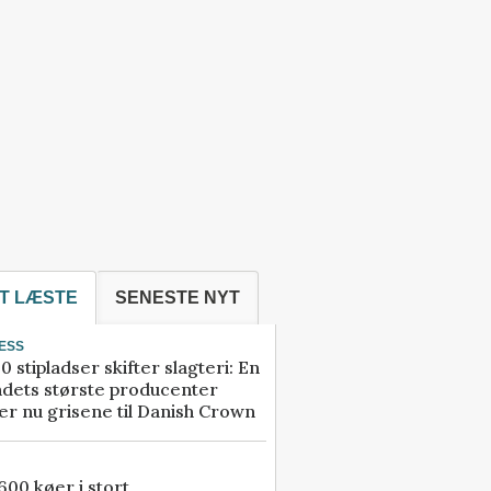
T LÆSTE
SENESTE NYT
ESS
0 stipladser skifter slagteri: En
ndets største producenter
r nu grisene til Danish Crown
00 køer i stort