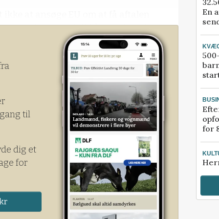
32.5
En a
t ikke at ansøge EU om at få aftalen
send
 som slutter 31. juli i år. Det betyder
t lave en overgangsordning.
KVÆ
500-
bar
fra
star
er
BUSI
Efte
gang til
opfo
for 
yde dig et
KULT
age for
Her
kr