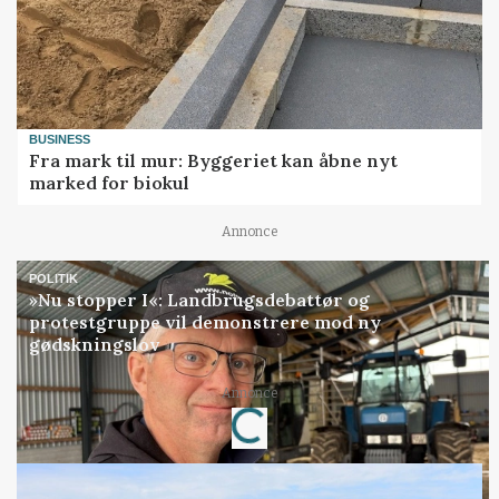
BUSINESS
Fra mark til mur: Byggeriet kan åbne nyt
marked for biokul
Annonce
POLITIK
»Nu stopper I«: Landbrugsdebattør og
protestgruppe vil demonstrere mod ny
gødskningslov
Annonce
Loading...