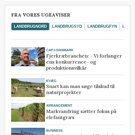
FRA VORES UGEAVISER
LANDBRUGNORD
LANDBRUGSYD
LANDBRUGFYN
LAND
CAP-I-DANMARK
Fjerkræbranchen: - Vi forlanger
ens konkurrence- og
produktionsvilkår
KVÆG
Snart kan man søge tilskud til
naturprojekter
ARRANGEMENT
Markvandring sætter fokus på
elefantgræs
BUSINESS