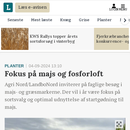
Læs e-avisen
LOGIN
MENU
Seneste
Mest læste
Kvæg
Grise
Planter
Mask
KWS Rallys topper årets
Fjerkræbranchen:
sortsforsøg i vinterbyg
konkurrence- og
PLANTER
04-09-2024 13:10
Fokus på majs og fosforloft
Agri Nord/LandboNord inviterer på faglige besøg i
majs- og græsmarkerne. Der vil i år være fokus på
sortsvalg og optimal udnyttelse af startgødning til
majs.