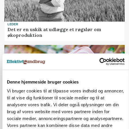
LEDER
Det er en uskik at udlægge et røgslør om
økoproduktion
Denne hjemmeside bruger cookies
Vi bruger cookies til at tilpasse vores indhold og annoncer,
til at vise dig funktioner til sociale medier og til at
analysere vores trafik. Vi deler også oplysninger om din
brug af vores website med vores partnere inden for
MARKEDSFOKUS
sociale medier, annonceringspartnere og analysepartnere.
Prisgab på 20 kroner pr. kg vokser: Polsk kylling
Vores partnere kan kombinere disse data med andre
presser markedet