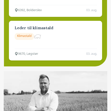
6392, Bolderslev
03. aug.
Leder til klimastald
Klimastald
9670, Løgstør
03. aug.