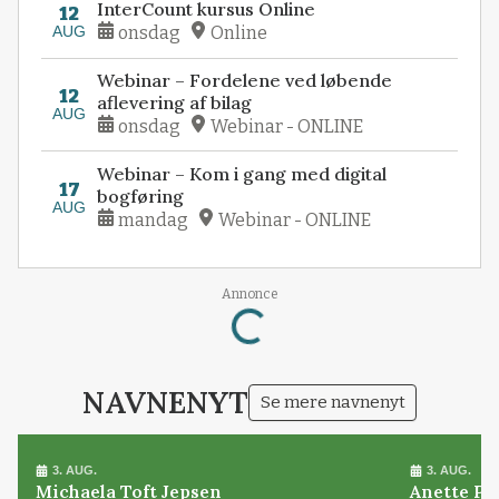
InterCount kursus Online
12
AUG
onsdag
Online
Webinar – Fordelene ved løbende
12
aflevering af bilag
AUG
onsdag
Webinar - ONLINE
Webinar – Kom i gang med digital
17
bogføring
AUG
mandag
Webinar - ONLINE
Annonce
Loading...
NAVNENYT
Se mere navnenyt
3. AUG.
3. AUG.
Michaela Toft Jepsen
Anette Pl