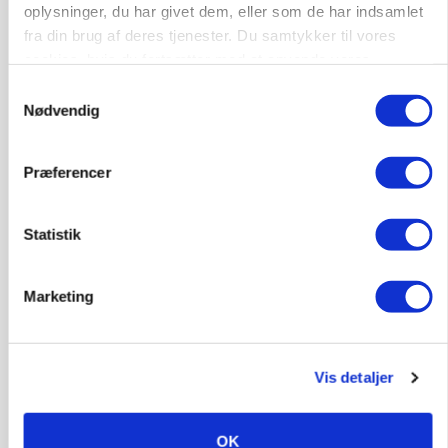
oplysninger, du har givet dem, eller som de har indsamlet
fra din brug af deres tjenester. Du samtykker til vores
cookies, hvis du fortsætter med at anvende vores
hjemmeside.
Samtykkevalg
Nødvendig
Præferencer
Statistik
BUSINESS
Ejer eller medejer? Nyt tv-format udfordrer
Marketing
landbrugets ejerstruktur
Annonce
Loading...
Vis detaljer
OK