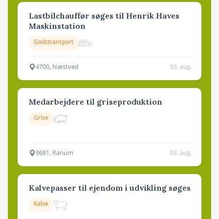
Lastbilchauffør søges til Henrik Haves
Maskinstation
Godstransport
4700, Næstved
03. aug.
Medarbejdere til griseproduktion
Grise
9681, Ranum
03. aug.
Kalvepasser til ejendom i udvikling søges
Kalve