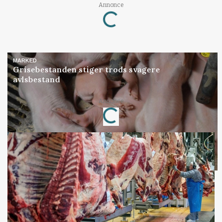
Annonce
Loading...
MARKED
Grisebestanden stiger trods svagere
avlsbestand
Annonce
Loading...