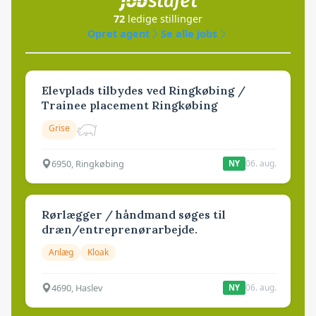
72
ledige stillinger
Opret agent
Se alle jobs
Elevplads tilbydes ved Ringkøbing /
Trainee placement Ringkøbing
Grise
6950, Ringkøbing
06. aug.
NY
Rørlægger / håndmand søges til
dræn/entreprenørarbejde.
Anlæg
Kloak
4690, Haslev
06. aug.
NY