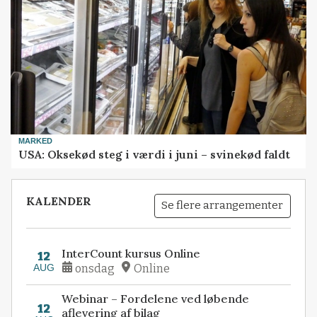
MARKED
USA: Oksekød steg i værdi i juni – svinekød faldt
KALENDER
Se flere arrangementer
InterCount kursus Online
12
AUG
onsdag
Online
Webinar – Fordelene ved løbende
12
aflevering af bilag