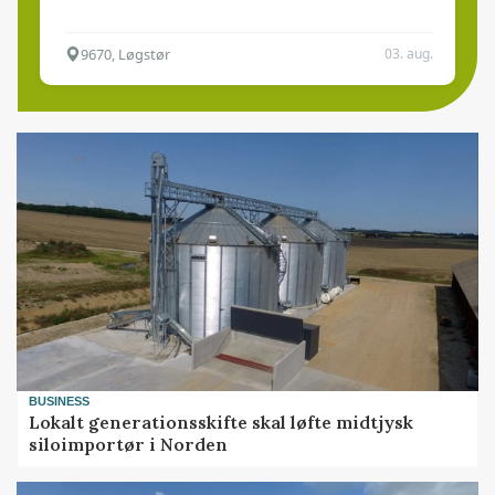
9670, Løgstør
03. aug.
BUSINESS
Lokalt generationsskifte skal løfte midtjysk
siloimportør i Norden