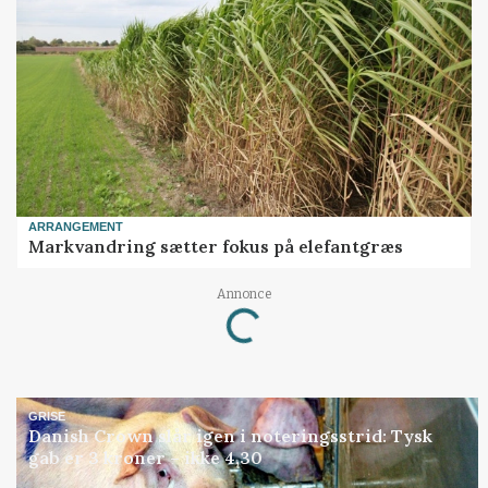
ARRANGEMENT
Markvandring sætter fokus på elefantgræs
Annonce
Loading...
GRISE
Danish Crown slår igen i noteringsstrid: Tysk
gab er 3 kroner – ikke 4,30