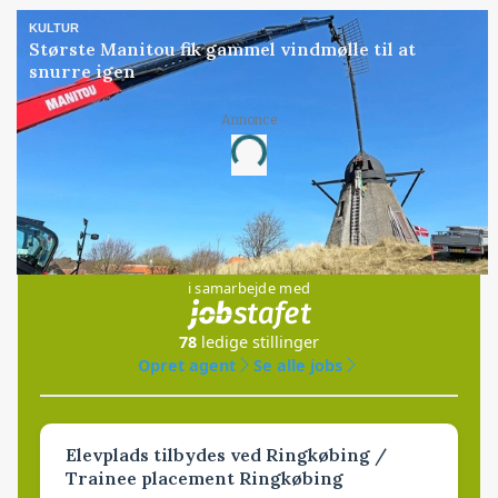
KULTUR
Største Manitou fik gammel vindmølle til at
snurre igen
Annonce
Loading...
Jobs
i samarbejde med
78
ledige stillinger
Opret agent
Se alle jobs
Elevplads tilbydes ved Ringkøbing /
Trainee placement Ringkøbing