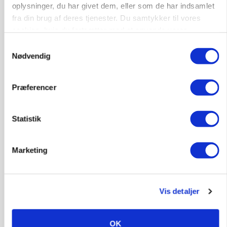
oplysninger, du har givet dem, eller som de har indsamlet
Ulven stod på foderbordet
fra din brug af deres tjenester. Du samtykker til vores
cookies, hvis du fortsætter med at anvende vores
Annonce
hjemmeside.
Samtykkevalg
LEDER
Nødvendig
Det er en uskik at udlægge et røgslør om
økoproduktion
Præferencer
Annonce
Loading...
Statistik
HØST-TOUR
Marketing
Vis detaljer
OK