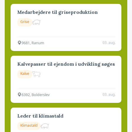
Medarbejdere til griseproduktion
Grise
9681, Ranum
03. aug.
Kalvepasser til ejendom i udvikling søges
Kalve
6392, Bolderslev
03. aug.
Leder til klimastald
Klimastald