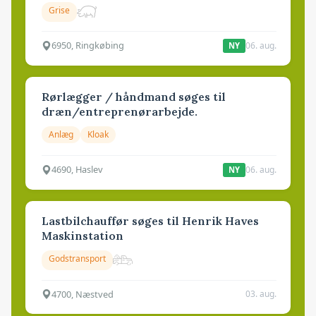
Grise
6950, Ringkøbing
06. aug.
NY
Rørlægger / håndmand søges til
dræn/entreprenørarbejde.
Anlæg
Kloak
4690, Haslev
06. aug.
NY
Lastbilchauffør søges til Henrik Haves
Maskinstation
Godstransport
4700, Næstved
03. aug.