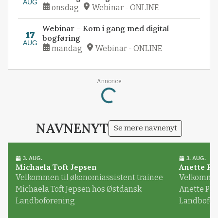
AUG
onsdag
Webinar - ONLINE
Webinar – Kom i gang med digital
17
bogføring
AUG
mandag
Webinar - ONLINE
Annonce
Loading...
NAVNENYT
Se mere navnenyt
3. AUG.
3. AUG.
Michaela Toft Jepsen
Anette Pl
Velkommen til økonomiassistent trainee
Velkommen 
Michaela Toft Jepsen hos Østdansk
Anette Pl
Landboforening
Landbofor