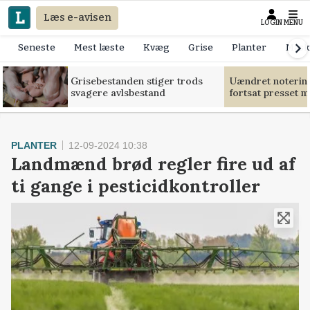
Læs e-avisen
LOGIN
MENU
Seneste
Mest læste
Kvæg
Grise
Planter
Mask
Grisebestanden stiger trods
Uændret notering
svagere avlsbestand
fortsat presset 
PLANTER
12-09-2024 10:38
Landmænd brød regler fire ud af
ti gange i pesticidkontroller