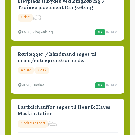
Elevplads tilbydes ved Ringkøbing /
Trainee placement Ringkøbing
Grise
6950, Ringkøbing
06. aug.
NY
Rørlægger / håndmand søges til
dræn/entreprenørarbejde.
Anlæg
Kloak
4690, Haslev
06. aug.
NY
Lastbilchauffør søges til Henrik Haves
Maskinstation
Godstransport