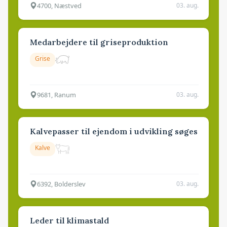
4700, Næstved
03. aug.
Medarbejdere til griseproduktion
Grise
9681, Ranum
03. aug.
Kalvepasser til ejendom i udvikling søges
Kalve
6392, Bolderslev
03. aug.
Leder til klimastald