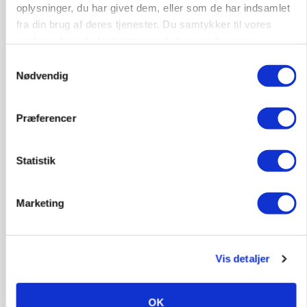
oplysninger, du har givet dem, eller som de har indsamlet
fra din brug af deres tjenester. Du samtykker til vores
cookies, hvis du fortsætter med at anvende vores
MARKED
Olieprisfald og fredshåb sender F5-renten ned
hjemmeside.
Samtykkevalg
på 3 procent
Nødvendig
Annonce
Præferencer
Statistik
Marketing
Vis detaljer
KULTUR
Tæller Aabybro Mejeri og Axel Månsson: 21
OK