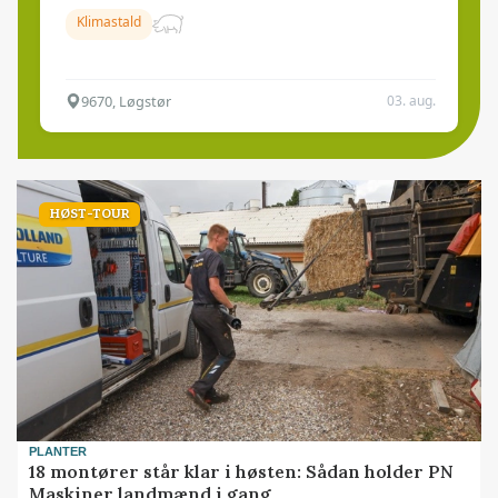
Klimastald
9670, Løgstør
03. aug.
HØST-TOUR
PLANTER
18 montører står klar i høsten: Sådan holder PN
Maskiner landmænd i gang