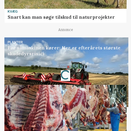
KVÆG
Snart kan man søge tilskud til naturprojekter
Annonce
PLANTER
Før såmaskinen kører: Her er efterårets største
skadedyrsrisici
Loading...
Annonce