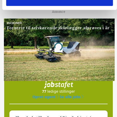
fødevareproducenter indstillet til pris
Annonce
MASKINER
Forserie til selvkørende skårlægger afprøves i år
Annonce
Loading...
Jobs
i samarbejde med
77
ledige stillinger
Opret agent
Se alle jobs