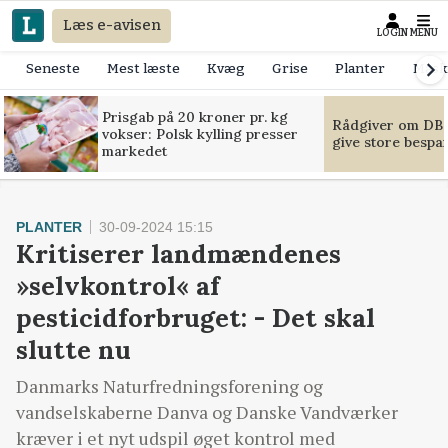
Læs e-avisen
LOGIN
MENU
Seneste
Mest læste
Kvæg
Grise
Planter
Mask
Prisgab på 20 kroner pr. kg
Rådgiver om DB-
vokser: Polsk kylling presser
give store bespa
markedet
PLANTER
30-09-2024 15:15
Kritiserer landmændenes
»selvkontrol« af
pesticidforbruget: - Det skal
slutte nu
Danmarks Naturfredningsforening og
vandselskaberne Danva og Danske Vandværker
kræver i et nyt udspil øget kontrol med