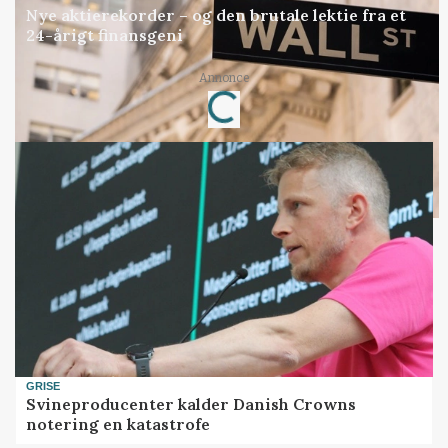
Nye aktierekorder – og den brutale lektie fra et
24-årigt finansgeni
Loading...
Annonce
GRISE
Svineproducenter kalder Danish Crowns
notering en katastrofe