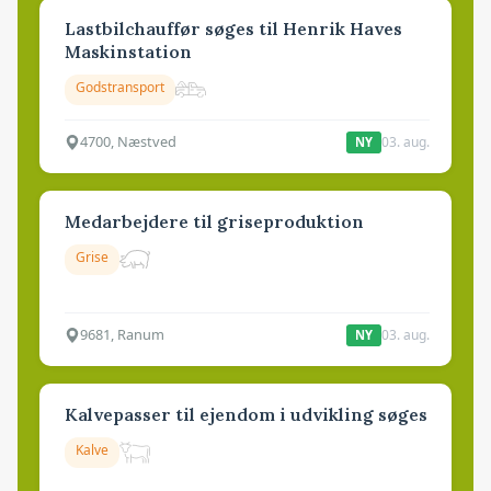
Lastbilchauffør søges til Henrik Haves
Maskinstation
Godstransport
4700, Næstved
03. aug.
NY
Medarbejdere til griseproduktion
Grise
9681, Ranum
03. aug.
NY
Kalvepasser til ejendom i udvikling søges
Kalve