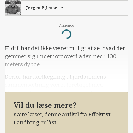
Jørgen P. Jensen
Annonce
Loading...
Hidtil har det ikke været muligt at se, hvad der
gemmer sig under jordoverfladen ned i 100
meters dybde.
Derfor har kortlægning af jordbundens
sammensætning været foretaget med
stikprøvetagning spredt over jordarealerne.
Vil du læse mere?
Men ny teknik gør det nu muligt at overflyve
alle jordoverflader med en stor drone,
Kære læser, denne artikel fra Effektivt
hvorunder der hænger et forgrenet stativ
Landbrug er låst.
påmonteret nyudviklede sensorer, der kan »se«