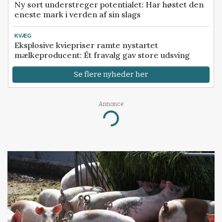
Ny sort understreger potentialet: Har høstet den
eneste mark i verden af sin slags
KVÆG
Eksplosive kviepriser ramte nystartet
mælkeproducent: Ét fravalg gav store udsving
Se flere nyheder her
Annonce
Loading...