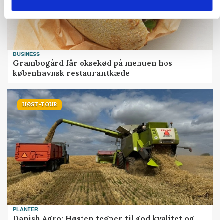
BUSINESS
Grambogård får oksekød på menuen hos
københavnsk restaurantkæde
HØST-TOUR
PLANTER
Danish Agro: Høsten tegner til god kvalitet og