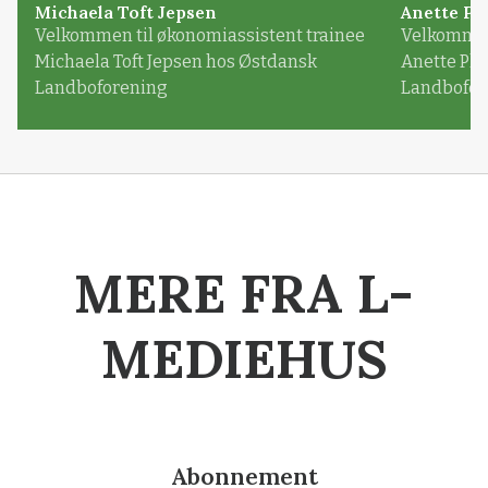
Michaela Toft Jepsen
Anette Pl
Velkommen til økonomiassistent trainee
Velkommen 
Michaela Toft Jepsen hos Østdansk
Anette Pl
Landboforening
Landbofor
MERE FRA L-
MEDIEHUS
Abonnement