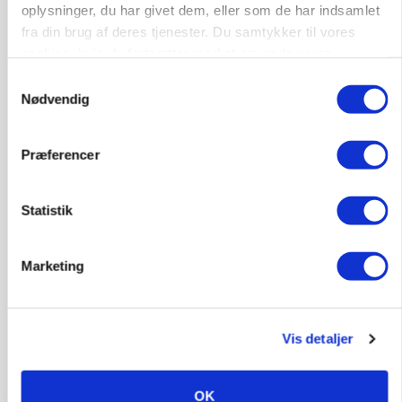
oplysninger, du har givet dem, eller som de har indsamlet
fra din brug af deres tjenester. Du samtykker til vores
BUSINESS
cookies, hvis du fortsætter med at anvende vores
Lave grisepriser og nye regler øger landbobanks
forsigtighed
hjemmeside.
Samtykkevalg
Nødvendig
Annonce
KLUMME
Præferencer
Ny griseprognose kan give anledning til et nyt
budgettjek
Statistik
Annonce
Loading...
Marketing
Vis detaljer
OK