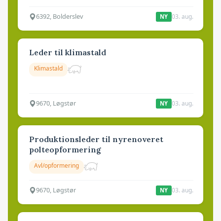
6392, Bolderslev
03. aug.
NY
Leder til klimastald
Klimastald
9670, Løgstør
03. aug.
NY
Produktionsleder til nyrenoveret
polteopformering
Avl/opformering
9670, Løgstør
03. aug.
NY