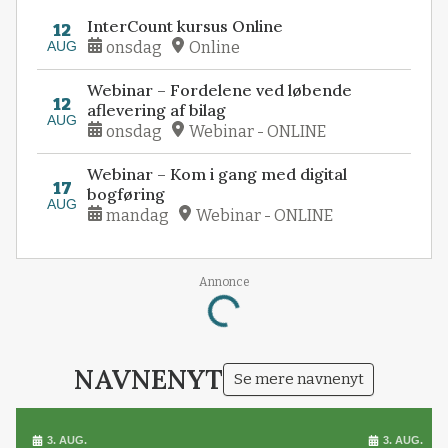
InterCount kursus Online
12
AUG
onsdag
Online
Webinar – Fordelene ved løbende
12
aflevering af bilag
AUG
onsdag
Webinar - ONLINE
Webinar – Kom i gang med digital
17
bogføring
AUG
mandag
Webinar - ONLINE
Annonce
Loading...
NAVNENYT
Se mere navnenyt
3. AUG.
3. AUG.