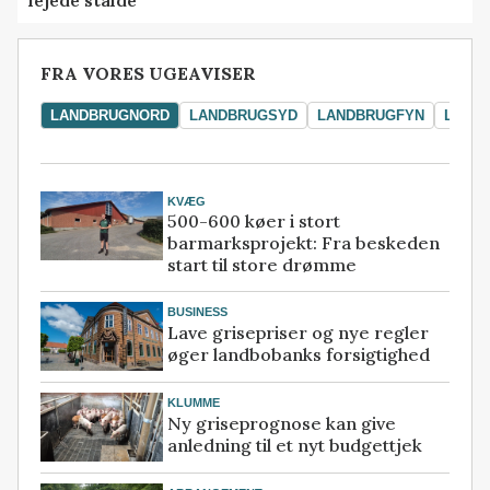
lejede stalde
FRA VORES UGEAVISER
LANDBRUGNORD
LANDBRUGSYD
LANDBRUGFYN
LAND
KVÆG
500-600 køer i stort
barmarksprojekt: Fra beskeden
start til store drømme
BUSINESS
Lave grisepriser og nye regler
øger landbobanks forsigtighed
KLUMME
Ny griseprognose kan give
anledning til et nyt budgettjek