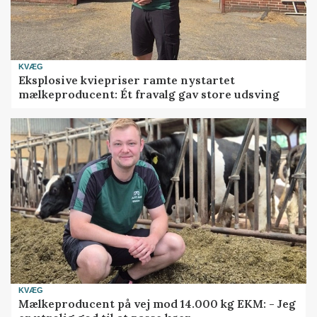
KVÆG
Eksplosive kviepriser ramte nystartet
mælkeproducent: Ét fravalg gav store udsving
KVÆG
Mælkeproducent på vej mod 14.000 kg EKM: - Jeg