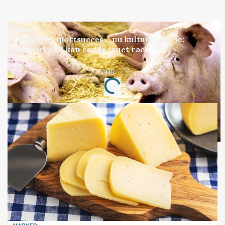
GRISE
Engang eksportsucces – nu kulturhistorie:
Gammel sæd kan redde truet race
Annonce
Loading...