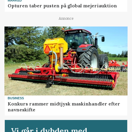
MARKED
Opturen taber pusten på global mejeriauktion
Annonce
BUSINESS
Konkurs rammer midtjysk maskinhandler efter
navneskifte
Vi går i dybden med...