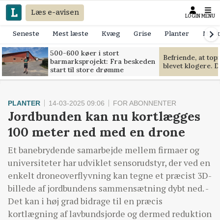
Læs e-avisen
LOGIN
MENU
Seneste
Mest læste
Kvæg
Grise
Planter
Mask
500-600 køer i stort
Befriende, at to
barmarksprojekt: Fra beskeden
blevet klogere. D
start til store drømme
PLANTER
14-03-2025 09:06
FOR ABONNENTER
Jordbunden kan nu kortlægges
100 meter ned med en drone
Et banebrydende samarbejde mellem firmaer og
universiteter har udviklet sensorudstyr, der ved en
enkelt droneoverflyvning kan tegne et præcist 3D-
billede af jordbundens sammensætning dybt ned. -
Det kan i høj grad bidrage til en præcis
kortlægning af lavbundsjorde og dermed reduktion