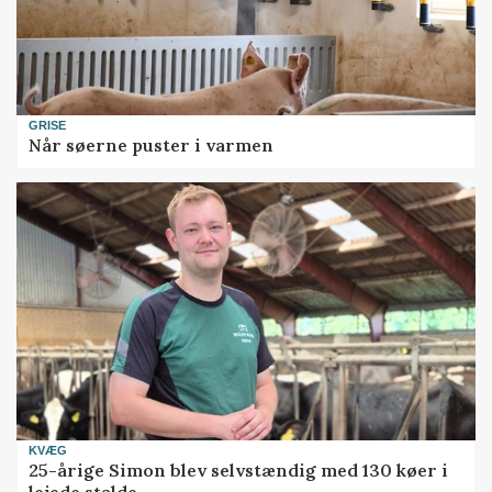
GRISE
Når søerne puster i varmen
KVÆG
25-årige Simon blev selvstændig med 130 køer i