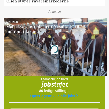
Olien styrer råvaremarkederne
Annonce
MARKED
Malkekvæg løftede driftsresultatet til 2,8
millioner kroner
Annonce
Loading...
Jobs
i samarbejde med
80
ledige stillinger
Opret agent
Se alle jobs