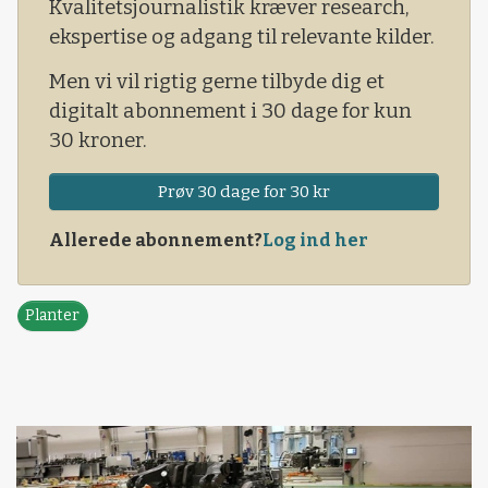
Kvalitetsjournalistik kræver research,
op til 100 meter ned i jorden og registrere de
ekspertise og adgang til relevante kilder.
jordlag, som slynger sig op og ned.
Men vi vil rigtig gerne tilbyde dig et
digitalt abonnement i 30 dage for kun
30 kroner.
Prøv 30 dage for 30 kr
Allerede abonnement?
Log ind her
Planter