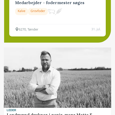
Medarbejder - fodermester søges
Kalve
Grovfoder
6270, Tønder
31. jul.
LEDER
Landmænd drukner i papir, mens Mette F.