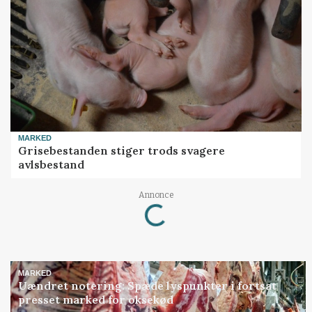
MARKED
Grisebestanden stiger trods svagere
avlsbestand
Annonce
Loading...
MARKED
Uændret notering: Spæde lyspunkter i fortsat
presset marked for oksekød