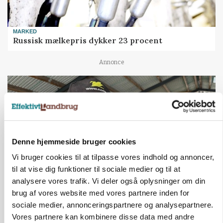
MARKED
Russisk mælkepris dykker 23 procent
Annonce
Denne hjemmeside bruger cookies
Vi bruger cookies til at tilpasse vores indhold og annoncer,
til at vise dig funktioner til sociale medier og til at
analysere vores trafik. Vi deler også oplysninger om din
brug af vores website med vores partnere inden for
POLITIK
sociale medier, annonceringspartnere og analysepartnere.
»Nu stopper I«: Landbrugsdebattør og
protestgruppe vil demonstrere mod ny
Vores partnere kan kombinere disse data med andre