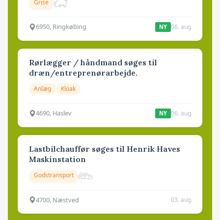
Grise
6950, Ringkøbing
06. aug.
NY
Rørlægger / håndmand søges til
dræn/entreprenørarbejde.
Anlæg
Kloak
4690, Haslev
06. aug.
NY
Lastbilchauffør søges til Henrik Haves
Maskinstation
Godstransport
4700, Næstved
03. aug.