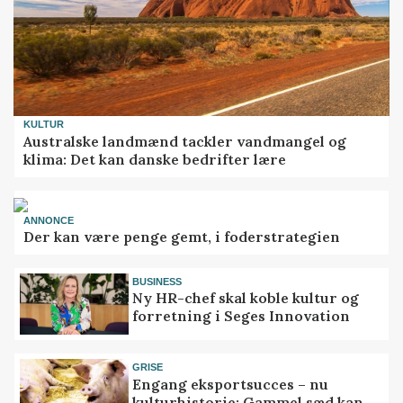
KULTUR
Australske landmænd tackler vandmangel og
klima: Det kan danske bedrifter lære
ANNONCE
Der kan være penge gemt, i foderstrategien
BUSINESS
Ny HR-chef skal koble kultur og
forretning i Seges Innovation
GRISE
Engang eksportsucces – nu
kulturhistorie: Gammel sæd kan