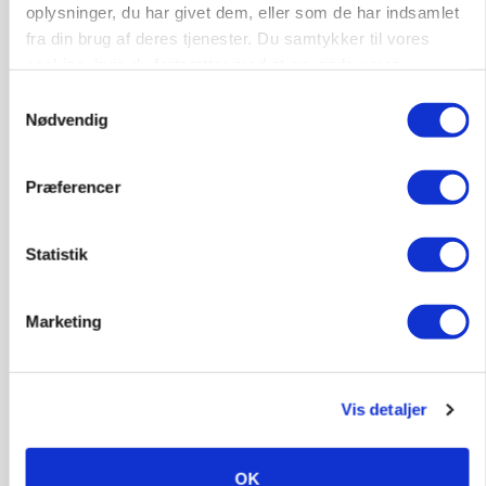
gødskningslov
oplysninger, du har givet dem, eller som de har indsamlet
fra din brug af deres tjenester. Du samtykker til vores
Annonce
cookies, hvis du fortsætter med at anvende vores
hjemmeside.
Samtykkevalg
POLITIK
Folketinget behandler ny gødskningslov: Sådan
Nødvendig
kan den ændre din bedrift fra 2027
Præferencer
Annonce
Loading...
Statistik
Marketing
Vis detaljer
OK