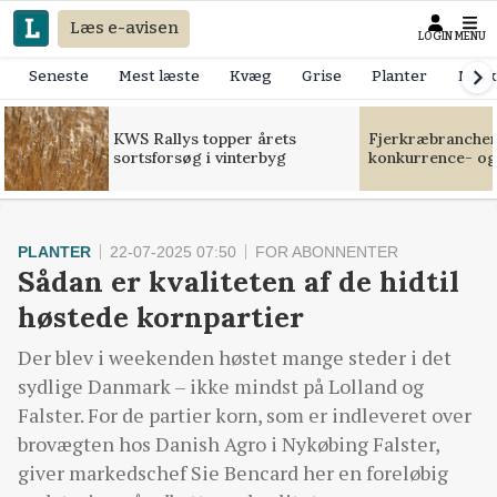
Læs e-avisen
LOGIN
MENU
Seneste
Mest læste
Kvæg
Grise
Planter
Mask
KWS Rallys topper årets
Fjerkræbranchen:
sortsforsøg i vinterbyg
konkurrence- og
PLANTER
22-07-2025 07:50
FOR ABONNENTER
Sådan er kvaliteten af de hidtil
høstede kornpartier
Der blev i weekenden høstet mange steder i det
sydlige Danmark – ikke mindst på Lolland og
Falster. For de partier korn, som er indleveret over
brovægten hos Danish Agro i Nykøbing Falster,
giver markedschef Sie Bencard her en foreløbig