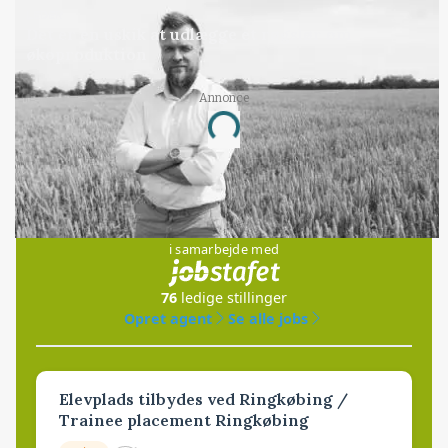
LEDER
Det er en uskik at udlægge et røgslør om
økoproduktion
Annonce
Loading...
Jobs
i samarbejde med
76
ledige stillinger
Opret agent
Se alle jobs
Elevplads tilbydes ved Ringkøbing /
Trainee placement Ringkøbing