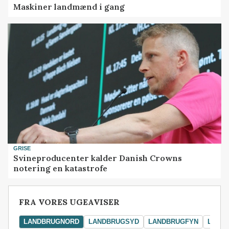
Maskiner landmænd i gang
GRISE
Svineproducenter kalder Danish Crowns
notering en katastrofe
FRA VORES UGEAVISER
LANDBRUGNORD
LANDBRUGSYD
LANDBRUGFYN
LAND