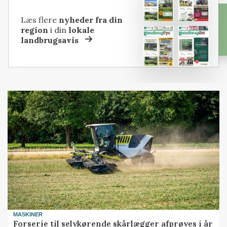
Læs flere
nyheder fra din
region
i din
lokale
landbrugsavis
MASKINER
Forserie til selvkørende skårlægger afprøves i år