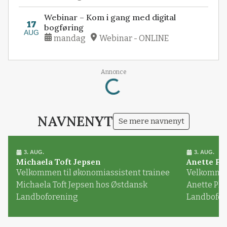
Webinar – Kom i gang med digital
17
bogføring
AUG
mandag
Webinar - ONLINE
Annonce
Loading...
NAVNENYT
Se mere navnenyt
3. AUG.
3. AUG.
Michaela Toft Jepsen
Anette Pl
Velkommen til økonomiassistent trainee
Velkommen 
Michaela Toft Jepsen hos Østdansk
Anette Pl
Landboforening
Landbofor