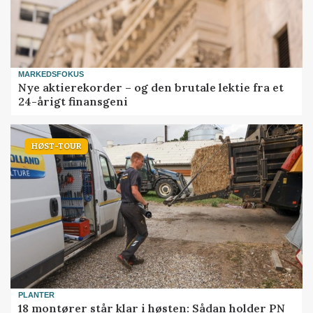
MARKEDSFOKUS
Nye aktierekorder – og den brutale lektie fra et
24-årigt finansgeni
HØST-TOUR
PLANTER
18 montører står klar i høsten: Sådan holder PN