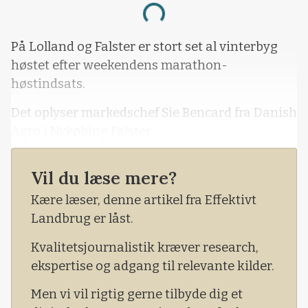
Loading...
På Lolland og Falster er stort set al vinterbyg
høstet efter weekendens marathon-
høstindsats.
Det oplyser markedschef Sie Bencard fra Danish
Agro i Nykøbing Falster.
- Udbytterne i vinterbyg varierer meget, da
Vil du læse mere?
regnbygerne er faldet meget forskelligt i
vækstsæsonen, men ligger typisk mellem 7,0 og
Kære læser, denne artikel fra Effektivt
op til 10,5 tons pr. hektar.
Landbrug er låst.
Kvaliteten af den høstede vinterbyg er også god
Kvalitetsjournalistik kræver research,
for de fleste partier, som Danish Agro har fået
ekspertise og adgang til relevante kilder.
ind.
Men vi vil rigtig gerne tilbyde dig et