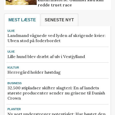
redde truet race
MEST LÆSTE
SENESTE NYT
ULVE
Landmand vågnede ved lyden af skrigende kvier:
Ulven stod på foderbordet
ULVE
Lille hund blev dræbt af ulv i Vestjylland
KULTUR
Herregård holder høstdag
BUSINESS
32.500 stipladser skifter slagteri: En af landets
største producenter sender nu grisene til Danish
Crown
PLANTER
Ny sort understreger potentialet: Har høstet den