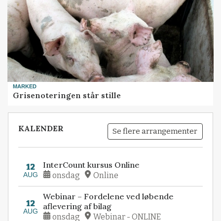
MARKED
Grisenoteringen står stille
KALENDER
Se flere arrangementer
InterCount kursus Online
12
AUG
onsdag
Online
Webinar – Fordelene ved løbende
12
aflevering af bilag
AUG
onsdag
Webinar - ONLINE