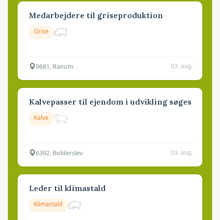
Medarbejdere til griseproduktion
Grise
9681, Ranum
03. aug.
Kalvepasser til ejendom i udvikling søges
Kalve
6392, Bolderslev
03. aug.
Leder til klimastald
Klimastald