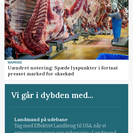
MARKED
Uændret notering: Spæde lyspunkter i fortsat
presset marked for oksekød
Vi går i dybden med...
Landmand på udebane
Tag med Effektivt Landbrug til USA, når vi
præsenterer vores nye videoserie »Landmand