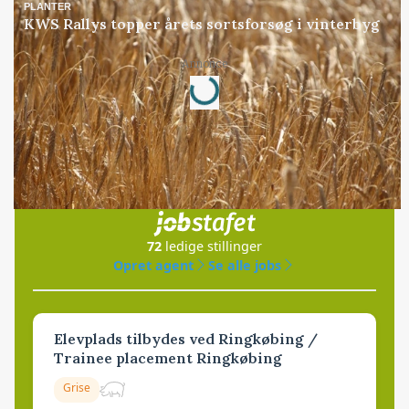
PLANTER
KWS Rallys topper årets sortsforsøg i vinterbyg
Loading...
Annonce
Jobs
i samarbejde med
72
ledige stillinger
Opret agent
Se alle jobs
Elevplads tilbydes ved Ringkøbing /
Trainee placement Ringkøbing
Grise