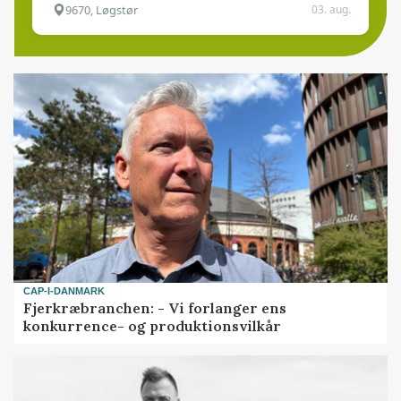
9670, Løgstør
03. aug.
CAP-I-DANMARK
Fjerkræbranchen: - Vi forlanger ens
konkurrence- og produktionsvilkår