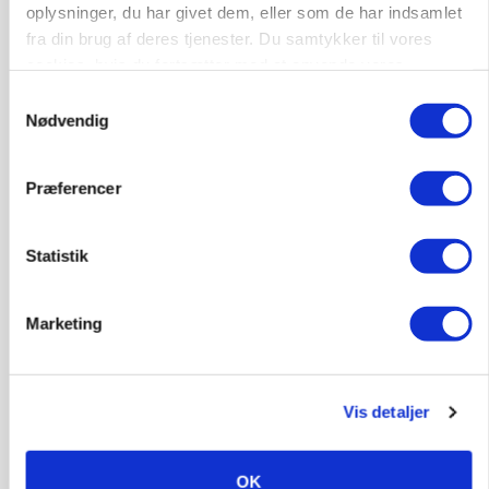
Annonce
oplysninger, du har givet dem, eller som de har indsamlet
fra din brug af deres tjenester. Du samtykker til vores
BUSINESS
cookies, hvis du fortsætter med at anvende vores
Fra mark til mur: Byggeriet kan åbne nyt
marked for biokul
hjemmeside.
Samtykkevalg
Nødvendig
Annonce
Loading...
Præferencer
Statistik
Marketing
Vis detaljer
POLITIK
OK