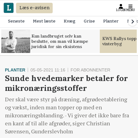
Læs e-avisen
LOGIN
MENU
Seneste
Mest læste
Kvæg
Grise
Planter
Mask
Kun landbruget selv kan
KWS Rallys toppe
beslutte, om man vil kæmpe
vinterbyg
juridisk for sin eksistens
PLANTER
05-05-2021 11:16
FOR ABONNENTER
Sunde hvedemarker betaler for
mikronæringsstoffer
Der skal være styr på dræning, afgrødeetablering
og vækst, inden man topper op med en
mikronæringsblanding. - Vi giver det ikke bare fra
en kant af til alle afgrøder, siger Christian
Sørensen, Gunderslevholm