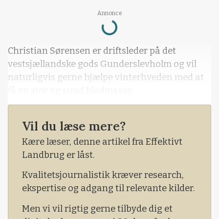
Loading...
Annonce
Christian Sørensen er driftsleder på det
vestsjællandske gods Gunderslevholm og vil
naturligvis gerne hjælpe vinterhveden med at
få en stor og sund bladmasse.
Vil du læse mere?
Kære læser, denne artikel fra Effektivt
Landbrug er låst.
Kvalitetsjournalistik kræver research,
ekspertise og adgang til relevante kilder.
Men vi vil rigtig gerne tilbyde dig et