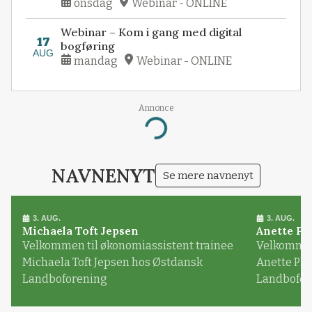
onsdag
Webinar - ONLINE
Webinar – Kom i gang med digital
17
bogføring
AUG
mandag
Webinar - ONLINE
Annonce
Loading...
NAVNENYT
Se mere navnenyt
3. AUG.
3. AUG.
Michaela Toft Jepsen
Anette Pl
Velkommen til økonomiassistent trainee
Velkommen 
Michaela Toft Jepsen hos Østdansk
Anette Pl
Landboforening
Landbofor