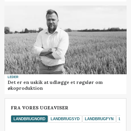
LEDER
Det er en uskik at udlægge et røgslør om
økoproduktion
FRA VORES UGEAVISER
LANDBRUGNORD
LANDBRUGSYD
LANDBRUGFYN
LAND