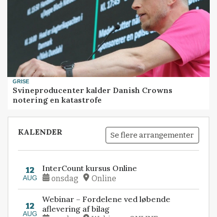
GRISE
Svineproducenter kalder Danish Crowns
notering en katastrofe
KALENDER
Se flere arrangementer
InterCount kursus Online
12
AUG
onsdag
Online
Webinar – Fordelene ved løbende
12
aflevering af bilag
AUG