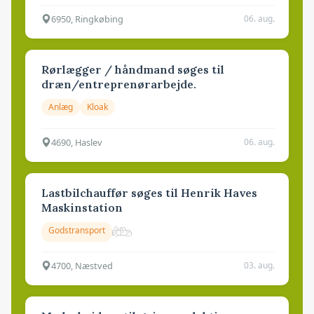
6950, Ringkøbing
06. aug.
Rørlægger / håndmand søges til
dræn/entreprenørarbejde.
Anlæg
Kloak
4690, Haslev
06. aug.
Lastbilchauffør søges til Henrik Haves
Maskinstation
Godstransport
4700, Næstved
03. aug.