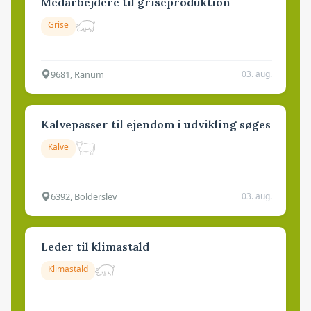
Medarbejdere til griseproduktion
Grise
9681, Ranum
03. aug.
Kalvepasser til ejendom i udvikling søges
Kalve
6392, Bolderslev
03. aug.
Leder til klimastald
Klimastald