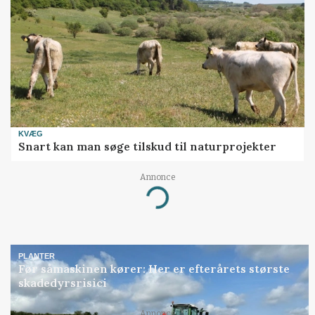
KVÆG
Snart kan man søge tilskud til naturprojekter
Annonce
Loading...
PLANTER
Før såmaskinen kører: Her er efterårets største
skadedyrsrisici
Annonce