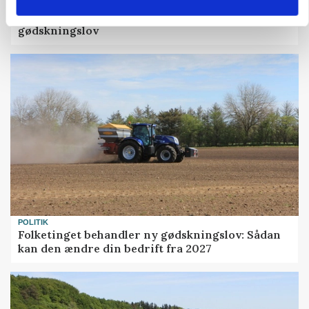
»Nu stopper I«: Landbrugsdebattør og
protestgruppe vil demonstrere mod ny
gødskningslov
POLITIK
Folketinget behandler ny gødskningslov: Sådan
kan den ændre din bedrift fra 2027