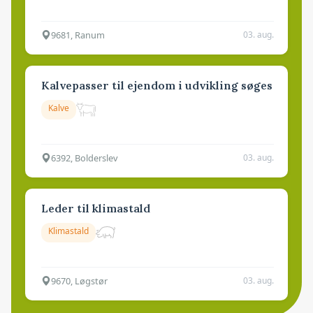
9681, Ranum
03. aug.
Kalvepasser til ejendom i udvikling søges
Kalve
6392, Bolderslev
03. aug.
Leder til klimastald
Klimastald
9670, Løgstør
03. aug.