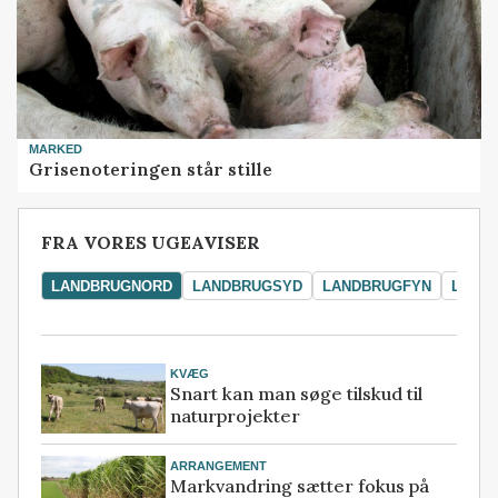
MARKED
Grisenoteringen står stille
FRA VORES UGEAVISER
LANDBRUGNORD
LANDBRUGSYD
LANDBRUGFYN
LAND
KVÆG
Snart kan man søge tilskud til
naturprojekter
ARRANGEMENT
Markvandring sætter fokus på