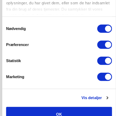
oplysninger, du har givet dem, eller som de har indsamlet
fra din brug af deres tjenester. Du samtykker til vores
Annonce
cookies, hvis du fortsætter med at anvende vores
hjemmeside.
Samtykkevalg
Nødvendig
Præferencer
Statistik
Marketing
POLITIK
»Nu stopper I«: Landbrugsdebattør og
protestgruppe vil demonstrere mod ny
gødskningslov
Vis detaljer
Annonce
OK