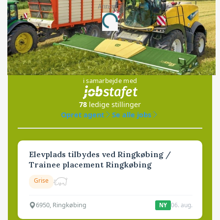
Annonce
Loading...
Jobs
i samarbejde med
78
ledige stillinger
Opret agent
Se alle jobs
Elevplads tilbydes ved Ringkøbing /
Trainee placement Ringkøbing
Grise
6950, Ringkøbing
06. aug.
NY