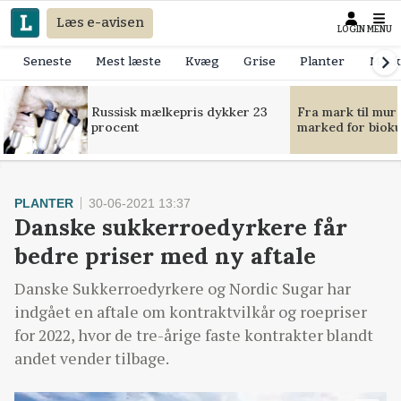
Læs e-avisen
LOGIN
MENU
Seneste
Mest læste
Kvæg
Grise
Planter
Mask
Russisk mælkepris dykker 23
Fra mark til mur
procent
marked for bioku
PLANTER
30-06-2021 13:37
Danske sukkerroedyrkere får
bedre priser med ny aftale
Danske Sukkerroedyrkere og Nordic Sugar har
indgået en aftale om kontraktvilkår og roepriser
for 2022, hvor de tre-årige faste kontrakter blandt
andet vender tilbage.