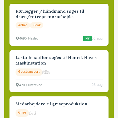
Rørlægger / håndmand søges til
dræn/entreprenørarbejde.
Anlæg
Kloak
4690, Haslev
06. aug.
NY
Lastbilchauffør søges til Henrik Haves
Maskinstation
Godstransport
4700, Næstved
03. aug.
Medarbejdere til griseproduktion
Grise