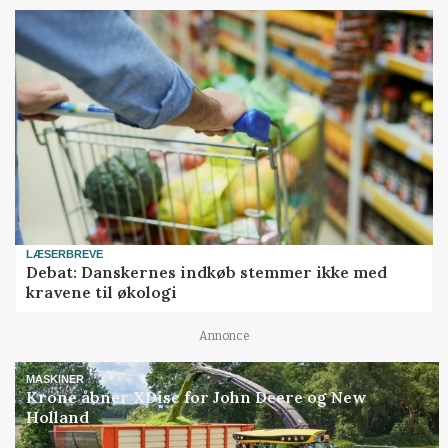
LÆSERBREVE
Debat: Danskernes indkøb stemmer ikke med
kravene til økologi
Annonce
MASKINER
Krone åbner XDisc for John Deere og New
Holland