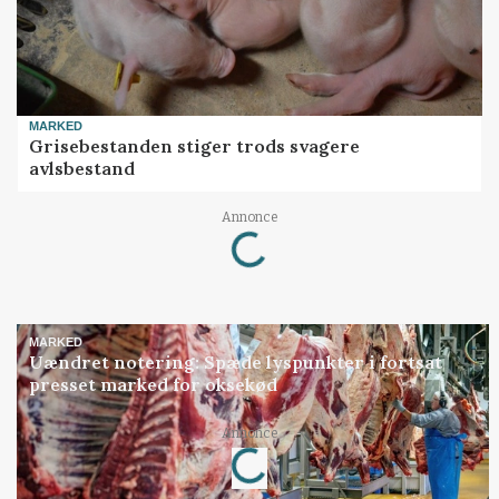
MARKED
Grisebestanden stiger trods svagere
avlsbestand
Annonce
Loading...
MARKED
Uændret notering: Spæde lyspunkter i fortsat
presset marked for oksekød
Annonce
Loading...