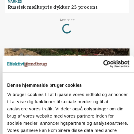
MARKED
Russisk mælkepris dykker 23 procent
Annonce
Loading...
Denne hjemmeside bruger cookies
Vi bruger cookies til at tilpasse vores indhold og annoncer,
til at vise dig funktioner til sociale medier og til at
analysere vores trafik. Vi deler også oplysninger om din
brug af vores website med vores partnere inden for
BUSINESS
sociale medier, annonceringspartnere og analysepartnere.
Fra mark til mur: Byggeriet kan åbne nyt
Vores partnere kan kombinere disse data med andre
marked for biokul