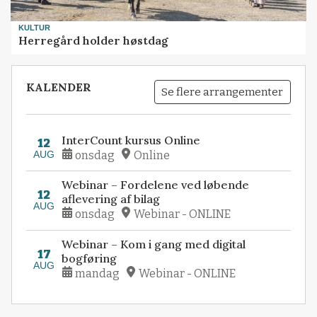
KULTUR
Herregård holder høstdag
KALENDER
Se flere arrangementer
InterCount kursus Online
12
AUG
onsdag
Online
Webinar – Fordelene ved løbende
12
aflevering af bilag
AUG
onsdag
Webinar - ONLINE
Webinar – Kom i gang med digital
17
bogføring
AUG
mandag
Webinar - ONLINE