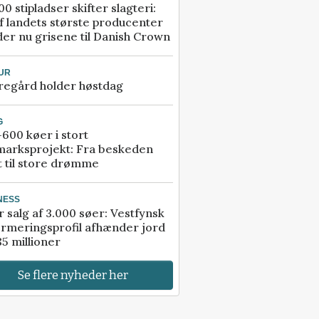
00 stipladser skifter slagteri:
f landets største producenter
er nu grisene til Danish Crown
UR
regård holder høstdag
G
600 køer i stort
marksprojekt: Fra beskeden
t til store drømme
NESS
r salg af 3.000 søer: Vestfynsk
rmeringsprofil afhænder jord
85 millioner
Se flere nyheder her