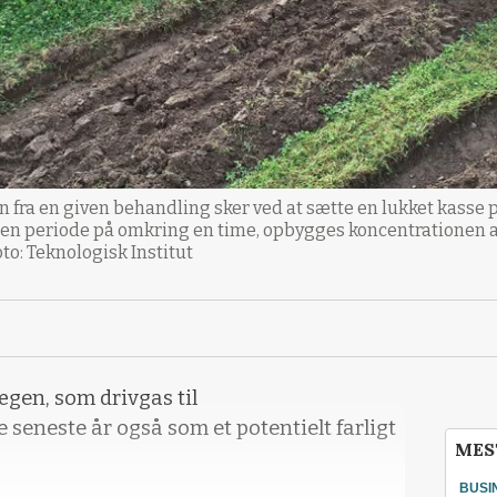
 fra en given behandling sker ved at sætte en lukket kasse 
 en periode på omkring en time, opbygges koncentrationen af
o: Teknologisk Institut
ægen, som drivgas til
 seneste år også som et potentielt farligt
MES
BUSI