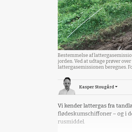
Bestemmelse af lattergasemission
jorden. Ved at udtage prøver over
lattergasemissionen beregnes. Fot
Kasper Stougård
Vi kender lattergas fra tandl
flødeskumschiffoner – og i de
rusmiddel.