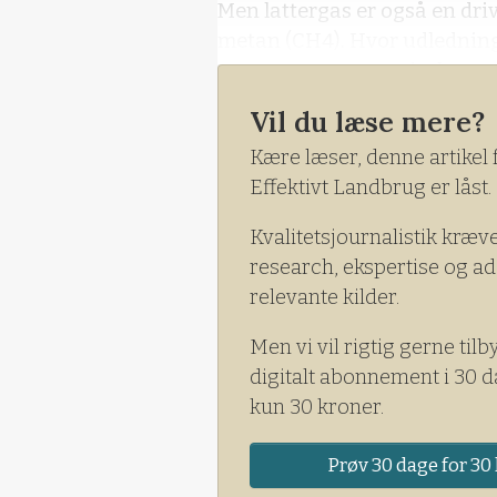
Men lattergas er også en dri
metan (CH4). Hvor udledning a
transport- og energisektorer
primært fra landbruget.
Vil du læse mere?
Det er latterligt små mængder
Kære læser, denne artikel 
absolut ikke nogen spøg for 
Effektivt Landbrug er låst.
Kvalitetsjournalistik kræv
research, ekspertise og ad
relevante kilder.
Men vi vil rigtig gerne tilb
digitalt abonnement i 30 d
kun 30 kroner.
Prøv 30 dage for 30 