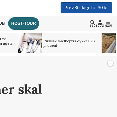
Prøv 30 dage for 30 kr.
OB
HØST-TOUR
SØG
LOGIN
MENU
t tv-
Russisk mælkepris dykker 23
brugets
procent
er skal