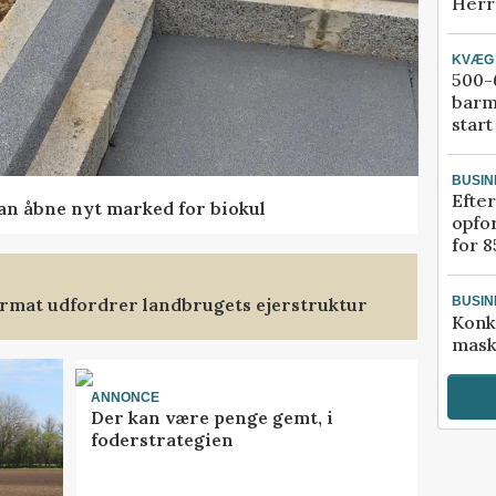
Herr
KVÆG
500-6
barm
start
BUSIN
Efter
kan åbne nyt marked for biokul
opfo
for 8
format udfordrer landbrugets ejerstruktur
BUSIN
Konk
mask
ANNONCE
Der kan være penge gemt, i
foderstrategien