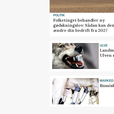
POLITIK
Folketinget behandler ny
gødskningslov: Sådan kan de
ændre din bedrift fra 2027
ULVE
Landma
Ulven 
MARKED
Russis