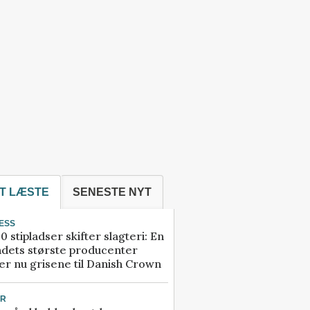
T LÆSTE
SENESTE NYT
ESS
0 stipladser skifter slagteri: En
ndets største producenter
r nu grisene til Danish Crown
UR