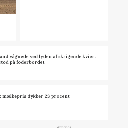
n
nd vågnede ved lyden af skrigende kvier:
stod på foderbordet
k mælkepris dykker 23 procent
Annonce