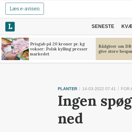
Læs e-avisen
SENESTE
KV
Prisgab på 20 kroner pr. kg
Rådgiver om DB-
vokser: Polsk kylling presser
give store bespa
markedet
PLANTER
14-03-2022 07:41
FOR 
Ingen spøg
ned