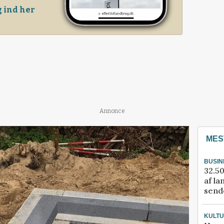
 ind her
Annonce
MES
BUSIN
32.50
af la
sende
KULT