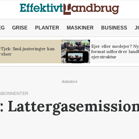
ÆG
GRISE
PLANTER
MASKINER
BUSINESS
J
Ejer eller medejer? Ny
Tjek: Små justeringer kan
format udfordrer land
relser
ejerstruktur
Annonce
ABONNENTER
: Lattergasemission