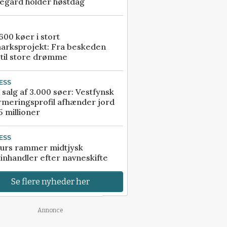
egård holder høstdag
00 køer i stort
arksprojekt: Fra beskeden
 til store drømme
ESS
 salg af 3.000 søer: Vestfynsk
rmeringsprofil afhænder jord
5 millioner
ESS
urs rammer midtjysk
inhandler efter navneskifte
Se flere nyheder her
Annonce