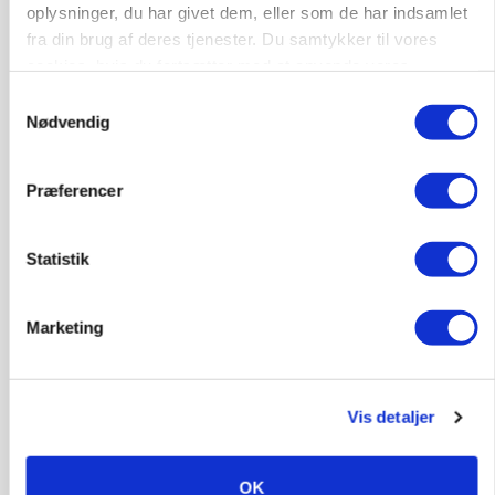
oplysninger, du har givet dem, eller som de har indsamlet
marked for biokul
fra din brug af deres tjenester. Du samtykker til vores
cookies, hvis du fortsætter med at anvende vores
Annonce
hjemmeside.
Samtykkevalg
POLITIK
Nødvendig
»Nu stopper I«: Landbrugsdebattør og
protestgruppe vil demonstrere mod ny
gødskningslov
Præferencer
Loading...
Annonce
Statistik
Marketing
Vis detaljer
OK