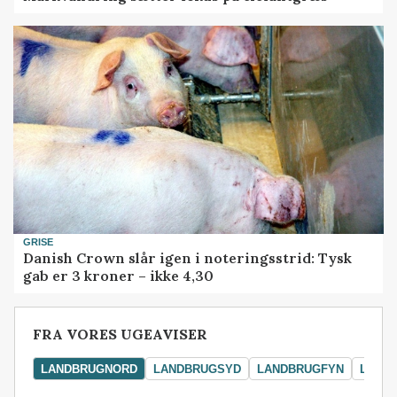
GRISE
Danish Crown slår igen i noteringsstrid: Tysk
gab er 3 kroner – ikke 4,30
FRA VORES UGEAVISER
LANDBRUGNORD
LANDBRUGSYD
LANDBRUGFYN
LAND