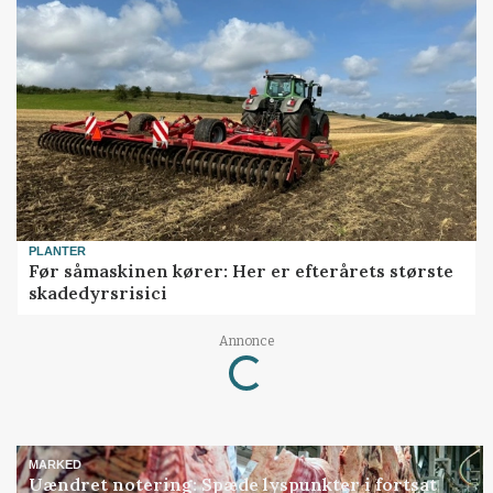
PLANTER
Før såmaskinen kører: Her er efterårets største
skadedyrsrisici
Loading...
Annonce
MARKED
Uændret notering: Spæde lyspunkter i fortsat