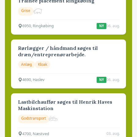
Trainee placement Ringkøbing
Grise
6950, Ringkøbing
06. aug.
NY
Rørlægger / håndmand søges til
dræn/entreprenørarbejde.
Anlæg
Kloak
4690, Haslev
06. aug.
NY
Lastbilchauffør søges til Henrik Haves
Maskinstation
Godstransport
4700, Næstved
03. aug.