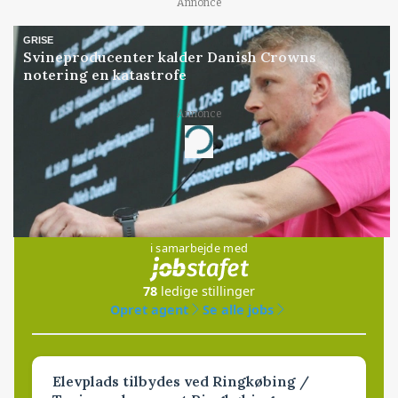
Annonce
GRISE
Svineproducenter kalder Danish Crowns
notering en katastrofe
Annonce
Loading...
Jobs
i samarbejde med
78
ledige stillinger
Opret agent
Se alle jobs
Elevplads tilbydes ved Ringkøbing /