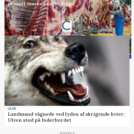
presset marked for oksekød
Loading...
Annonce
ULVE
Landmand vågnede ved lyden af skrigende kvier:
Ulven stod på foderbordet
Annonce