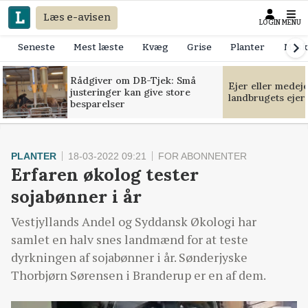
Læs e-avisen
LOGIN
MENU
Seneste
Mest læste
Kvæg
Grise
Planter
Mask
Rådgiver om DB-Tjek: Små
Ejer eller medej
justeringer kan give store
landbrugets ejer
besparelser
PLANTER
18-03-2022 09:21
FOR ABONNENTER
Erfaren økolog tester
sojabønner i år
Vestjyllands Andel og Syddansk Økologi har
samlet en halv snes landmænd for at teste
dyrkningen af sojabønner i år. Sønderjyske
Thorbjørn Sørensen i Branderup er en af dem.