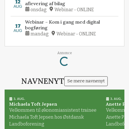
12
aflevering af bilag
AUG
onsdag
Webinar - ONLINE
Webinar – Kom i gang med digital
17
bogføring
AUG
mandag
Webinar - ONLINE
Loading...
Annonce
NAVNENYT
Se mere navnenyt
3. AUG.
3. AUG.
Michaela Toft Jepsen
Anette Pl
Velkommen til økonomiassistent trainee
Velkommen 
Michaela Toft Jepsen hos Østdansk
Anette Pl
Landboforening
Landbofor