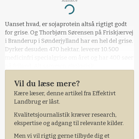
Annonce
Loading...
Uanset hvad, er sojaprotein altså rigtigt godt
for grise. Og Thorbjørn Sørensen på Friskjærvej
i Branderup i Sønderjylland har en hel del grise.
Dyrker desuden 470 hektar, leverer 10.500
medicinfri specialgrise om året og har 400 søer
på friland. Alt sammen økologisk.
Vil du læse mere?
Kære læser, denne artikel fra Effektivt
Landbrug er låst.
Kvalitetsjournalistik kræver research,
ekspertise og adgang til relevante kilder.
Men vi vil rigtig gerne tilbyde dig et