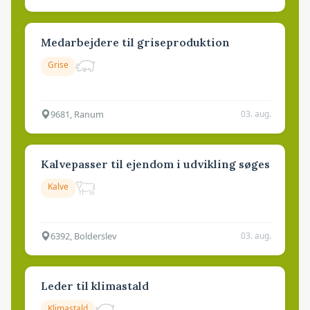
Medarbejdere til griseproduktion
Grise
9681, Ranum
03. aug.
Kalvepasser til ejendom i udvikling søges
Kalve
6392, Bolderslev
03. aug.
Leder til klimastald
Klimastald