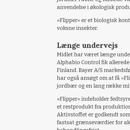
anvendelse i økologisk prod
»Flipper« er et biologisk kon
voksne insekter.
Længe undervejs
Midlet har været længe unde
Alphabio Control fik allerede
Finland. Bayer A/S markedsfø
har også ansøgt om at få »Fli
jordbær og en lang række mi
»Flipper« indeholder fedtsyr
et restprodukt fra produktio
Aktivstoffet er godkendt so
fastsat grænseværdier for akt