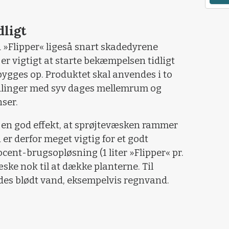
dligt
Flipper« ligeså snart skadedyrene
er vigtigt at starte bekæmpelsen tidligt
ygges op. Produktet skal anvendes i to
andlinger med syv dages mellemrum og
nser.
å en god effekt, at sprøjtevæsken rammer
er derfor meget vigtig for et godt
cent-brugsopløsning (1 liter »Flipper« pr.
ske nok til at dække planterne. Til
es blødt vand, eksempelvis regnvand.