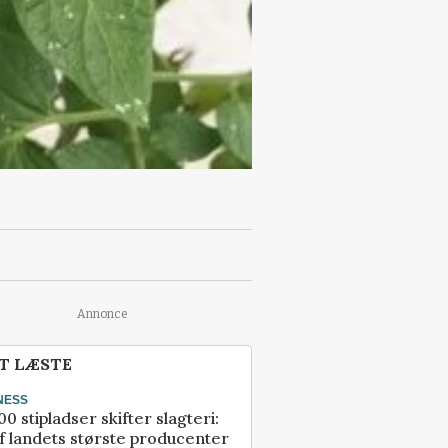
Annonce
T LÆSTE
NESS
00 stipladser skifter slagteri:
f landets største producenter