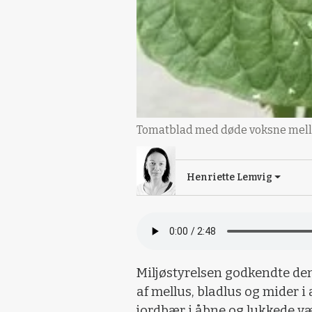
Tomatblad med døde voksne mellus
Henriette Lemvig
Miljøstyrelsen godkendte den
af mellus, bladlus og mider 
jordbær i åbne og lukkede væ