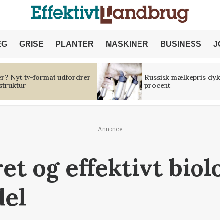
ÆG
GRISE
PLANTER
MASKINER
BUSINESS
J
er? Nyt tv-format udfordrer
Russisk mælkepris dyk
struktur
procent
Annonce
et og effektivt biol
del