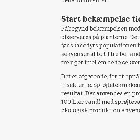
behandlingsfrist.
Start bekæmpelse ti
Påbegynd bekæmpelsen med »
observeres på planterne. Det 
før skadedyrs populationen b
sekvenser af to til tre beh
tre uger imellem de to sekve
Det er afgørende, for at opn
insekterne. Sprøjteteknikken 
resultat. Der anvendes en pro
100 liter vand) med sprøjtevæ
økologisk produktion anvend