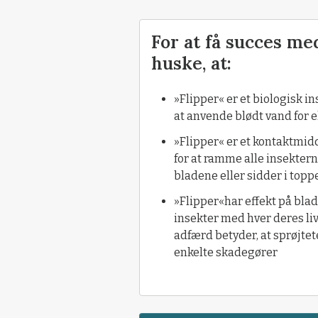
For at få succes med
huske, at:
»Flipper« er et biologisk i
at anvende blødt vand for
»Flipper« er et kontaktmid
for at ramme alle insekte
bladene eller sidder i topp
»Flipper«har effekt på blad
insekter med hver deres liv
adfærd betyder, at sprøjt
enkelte skadegører