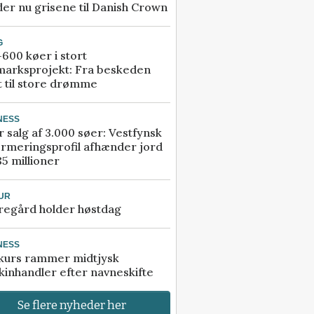
er nu grisene til Danish Crown
G
600 køer i stort
marksprojekt: Fra beskeden
t til store drømme
NESS
r salg af 3.000 søer: Vestfynsk
rmeringsprofil afhænder jord
85 millioner
UR
regård holder høstdag
NESS
kurs rammer midtjysk
inhandler efter navneskifte
Se flere nyheder her