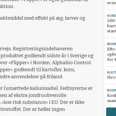
send
uktion.
KVÆ
taktmiddel med effekt på æg, larver og
500-
bar
star
BUSI
rvejs. Registreringsindehaveren
Efte
opfo
 produktet godkendt sidste år i Sverige og
for 
rer »Flipper« i Norden. Alphabio Control
pper« godkendt til kartofler, korn,
KULT
ndre anvendelser på friland.
Her
er (umættede kaliumsalte). Fedtsyrerne er
BUSI
nen af ekstra jomfruolivenolie.
Kon
mask
m
low risk substance
i EU. Der er ikke
»
«
ivstoffet. Der er heller ingen