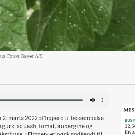
. Fotos: Bayer A/S
MES
 2. marts 2022 »Flipper« til bekæmpelse
BUSI
32.5
i agurk, squash, tomat, aubergine og
En a
ksthuse. »Flipper« er også godkendt til