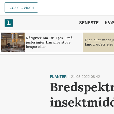
Læs e-avisen
SENESTE
KV
Rådgiver om DB-Tjek: Små
Ejer eller medej
justeringer kan give store
landbrugets ejer
besparelser
PLANTER
21-05-2022 08:42
Bredspektr
insektmid