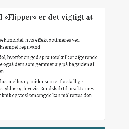
 »Flipper« er det vigtigt at
nsektmiddel, hvis effekt optimeres ved
 eksempel regnvand
del, hvorfor en god sprøjteteknik er afgørende
rne også dem som gemmer sig på bagsiden af
en
lus, mellus og mider som er forskellige
scyklus og levevis. Kendskab til insekternes
eteknik og væskemængde kan målrettes den