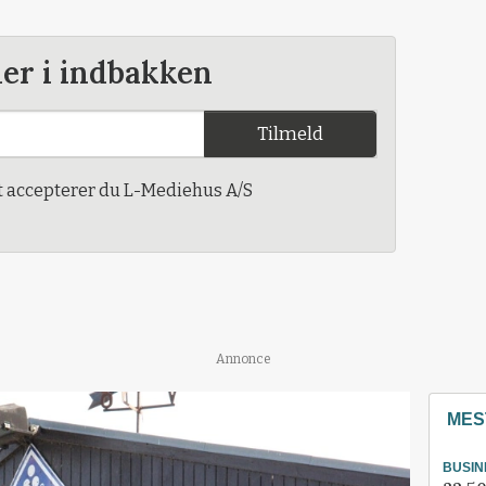
der i indbakken
Tilmeld
t accepterer du L-Mediehus A/S
Annonce
MES
BUSIN