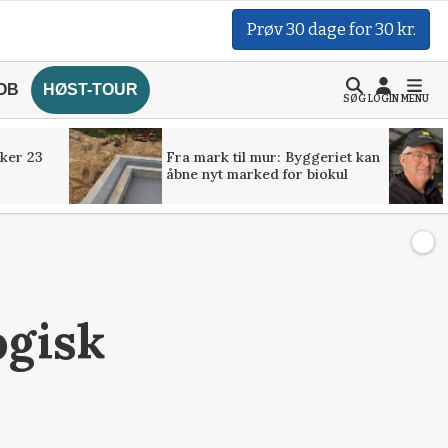
Prøv 30 dage for 30 kr.
OB
HØST-TOUR
SØG
LOGIN
MENU
ker 23
Fra mark til mur: Byggeriet kan
åbne nyt marked for biokul
ogisk