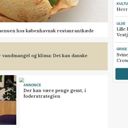
KULT
Herr
ULVE
Lille
menuen hos københavnsk restaurantkæde
Vestj
GRISE
Svin
 vandmangel og klima: Det kan danske
Crow
ANNONCE
Der kan være penge gemt, i
foderstrategien