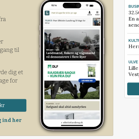
BUSI
32.5
En a
fra
send
er
KULT
Her
gang til
ULVE
Lill
yde dig et
Vest
age for
kr
 ind her