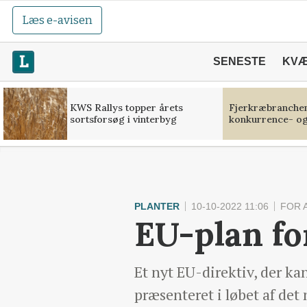
Læs e-avisen
SENESTE
KV
KWS Rallys topper årets
Fjerkræbranchen:
sortsforsøg i vinterbyg
konkurrence- og
PLANTER
10-10-2022 11:06
FOR 
EU-plan for
Et nyt EU-direktiv, der ka
præsenteret i løbet af det 