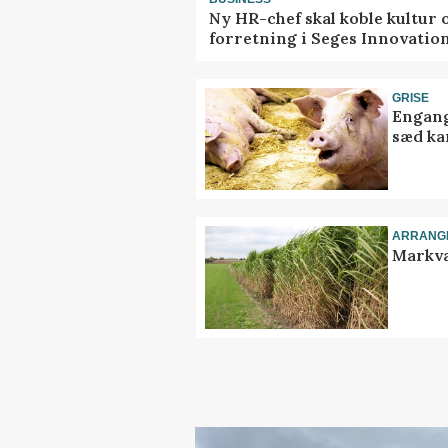
Ny HR-chef skal koble kultur 
forretning i Seges Innovatio
GRISE
Engang
sæd ka
ARRANG
Markva