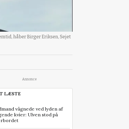
emtid, håber Birger Eriksen, Sejet
Annonce
T LÆSTE
dmand vågnede ved lyden af
gende kvier: Ulven stod på
erbordet