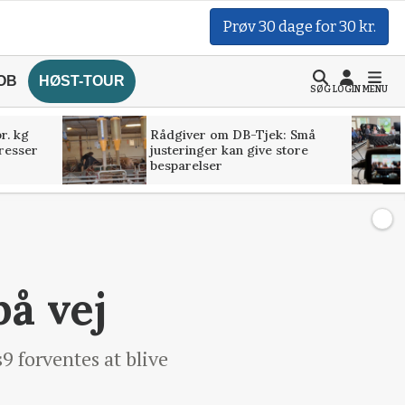
Prøv 30 dage for 30 kr.
OB
HØST-TOUR
SØG
LOGIN
MENU
r. kg
Rådgiver om DB-Tjek: Små
presser
justeringer kan give store
besparelser
på vej
9 forventes at blive