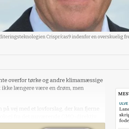
editeringsteknologien Crispr/cas9 indenfor en overskuelig fr
ente overfor tørke og andre klimamæssige
 ikke længere være en drøm, men
MES
ULVE
å vej med et lovforslag, der kan fjerne
Lan
skri
ologi fra det nuværende GMO-direktiv.
fod