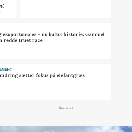
og
n
 eksportsucces – nu kulturhistorie: Gammel
n redde truet race
EMENT
ndring sætter fokus på elefantgræs
Annonce