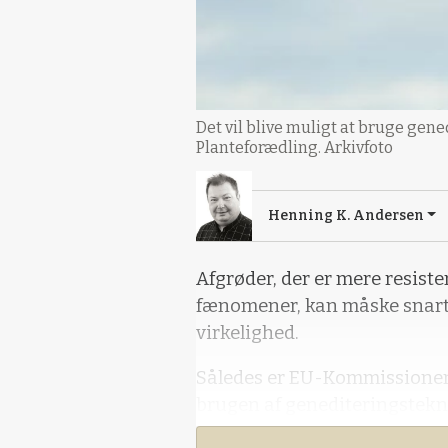
Det vil blive muligt at bruge gen
Planteforædling. Arkivfoto
Henning K. Andersen
Afgrøder, der er mere resist
fænomener, kan måske snart
virkelighed.
Således er EU-Kommissionen p
brugen af genediteringstekn