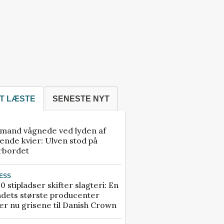
T LÆSTE
SENESTE NYT
mand vågnede ved lyden af
ende kvier: Ulven stod på
rbordet
ESS
0 stipladser skifter slagteri: En
ndets største producenter
r nu grisene til Danish Crown