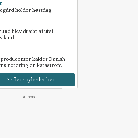
UR
egård holder høstdag
 hund blev dræbt af ulv i
ylland
eproducenter kalder Danish
ns notering en katastrofe
Se flere nyheder her
Annonce