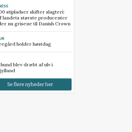
NESS
00 stipladser skifter slagteri:
f landets største producenter
er nu grisene til Danish Crown
UR
regård holder høstdag
e hund blev dræbt af ulv i
jylland
Se flere nyheder her