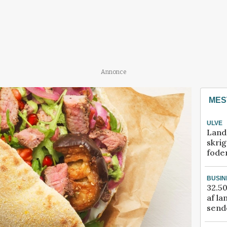
Annonce
MES
ULVE
Land
skrig
fode
BUSIN
32.50
af la
sende