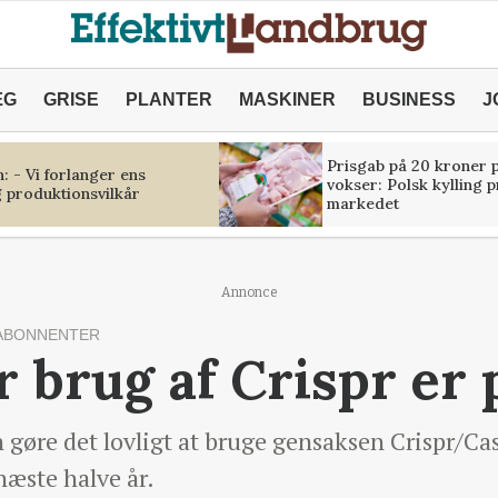
ÆG
GRISE
PLANTER
MASKINER
BUSINESS
J
Prisgab på 20 kroner p
 - Vi forlanger ens
vokser: Polsk kylling 
 produktionsvilkår
markedet
Annonce
ABONNENTER
 brug af Crispr er 
n gøre det lovligt at bruge gensaksen Crispr/Cas
næste halve år.