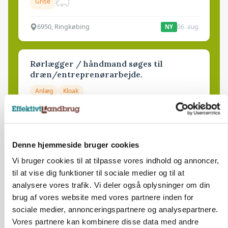
Grise
6950, Ringkøbing
06. aug.
NY
Rørlægger / håndmand søges til
dræn/entreprenørarbejde.
Anlæg
Kloak
4690, Haslev
06. aug.
NY
Denne hjemmeside bruger cookies
Lastbilchauffør søges til Henrik Haves
Vi bruger cookies til at tilpasse vores indhold og annoncer,
Maskinstation
til at vise dig funktioner til sociale medier og til at
Godstransport
analysere vores trafik. Vi deler også oplysninger om din
brug af vores website med vores partnere inden for
4700, Næstved
03. aug.
sociale medier, annonceringspartnere og analysepartnere.
Vores partnere kan kombinere disse data med andre