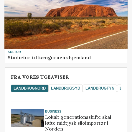
KULTUR
Studietur til kænguruens hjemland
FRA VORES UGEAVISER
LANDBRUGNORD
LANDBRUGSYD
LANDBRUGFYN
LAND
BUSINESS
Lokalt generationsskifte skal
løfte midtjysk siloimportør i
Norden