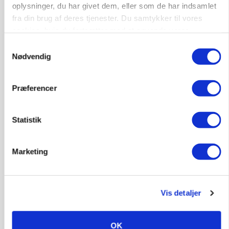
oplysninger, du har givet dem, eller som de har indsamlet
Medarbejdere til griseproduktion
fra din brug af deres tjenester. Du samtykker til vores
cookies, hvis du fortsætter med at anvende vores
Grise
hjemmeside.
Samtykkevalg
Nødvendig
9681, Ranum
03. aug.
Præferencer
Kalvepasser til ejendom i udvikling søges
Statistik
Kalve
Marketing
6392, Bolderslev
03. aug.
Vis detaljer
Leder til klimastald
Klimastald
OK