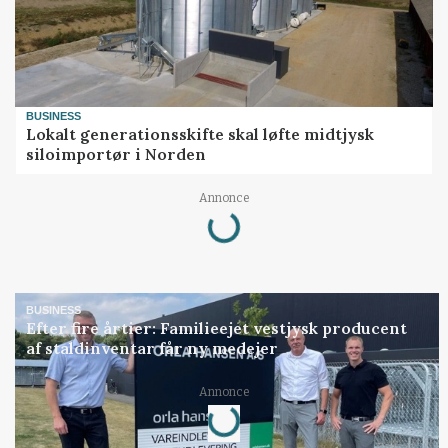
BUSINESS
Lokalt generationsskifte skal løfte midtjysk
siloimportør i Norden
Loading...
Annonce
BUSINESS
Efter fire årtier: Familieejet vestjysk producent
af staldinventar får ny medejer
Loading...
Annonce