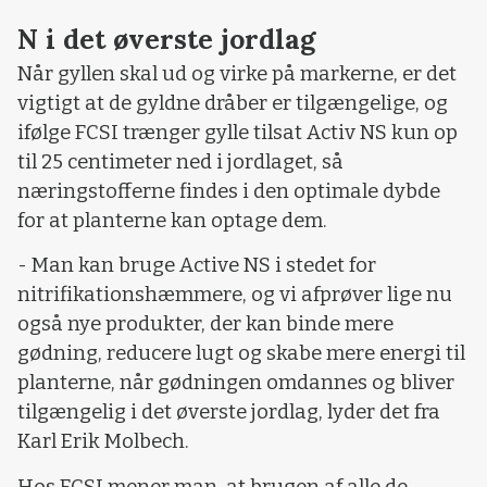
N i det øverste jordlag
Når gyllen skal ud og virke på markerne, er det
vigtigt at de gyldne dråber er tilgængelige, og
ifølge FCSI trænger gylle tilsat Activ NS kun op
til 25 centimeter ned i jordlaget, så
næringstofferne findes i den optimale dybde
for at planterne kan optage dem.
- Man kan bruge Active NS i stedet for
nitrifikationshæmmere, og vi afprøver lige nu
også nye produkter, der kan binde mere
gødning, reducere lugt og skabe mere energi til
planterne, når gødningen omdannes og bliver
tilgængelig i det øverste jordlag, lyder det fra
Karl Erik Molbech.
Hos FCSI mener man, at brugen af alle de