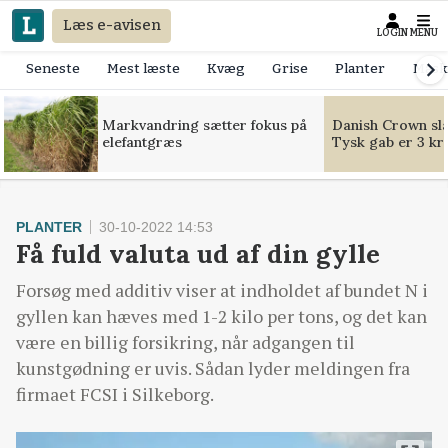
Læs e-avisen
LOGIN
MENU
Seneste
Mest læste
Kvæg
Grise
Planter
Mask
Markvandring sætter fokus på
Danish Crown slår
elefantgræs
Tysk gab er 3 kr
PLANTER
30-10-2022 14:53
Få fuld valuta ud af din gylle
Forsøg med additiv viser at indholdet af bundet N i
gyllen kan hæves med 1-2 kilo per tons, og det kan
være en billig forsikring, når adgangen til
kunstgødning er uvis. Sådan lyder meldingen fra
firmaet FCSI i Silkeborg.