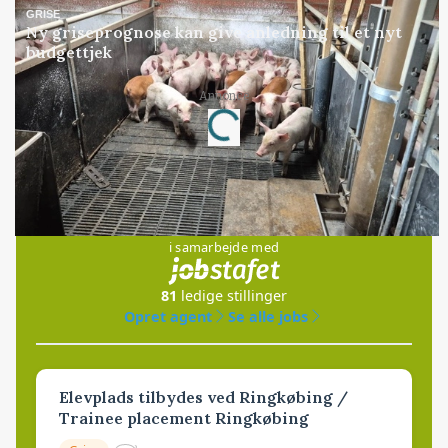
GRISE
Ny griseprognose kan give anledning til et nyt
budgettjek
Annonce
Loading...
Jobs
i samarbejde med
81
ledige stillinger
Opret agent
Se alle jobs
Elevplads tilbydes ved Ringkøbing /
Trainee placement Ringkøbing