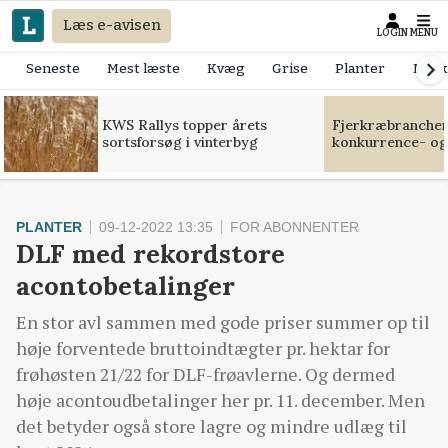
Læs e-avisen
LOGIN
MENU
Seneste
Mest læste
Kvæg
Grise
Planter
Mask
KWS Rallys topper årets
Fjerkræbranchen:
sortsforsøg i vinterbyg
konkurrence- og
PLANTER
09-12-2022 13:35
FOR ABONNENTER
DLF med rekordstore
acontobetalinger
En stor avl sammen med gode priser summer op til
høje forventede bruttoindtægter pr. hektar for
frøhøsten 21/22 for DLF-frøavlerne. Og dermed
høje acontoudbetalinger her pr. 11. december. Men
det betyder også store lagre og mindre udlæg til