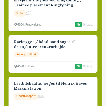
Trainee placement Ringkøbing
Grise
6950, Ringkøbing
06. aug.
NY
Rørlægger / håndmand søges til
dræn/entreprenørarbejde.
Anlæg
Kloak
4690, Haslev
06. aug.
NY
Lastbilchauffør søges til Henrik Haves
Maskinstation
Godstransport