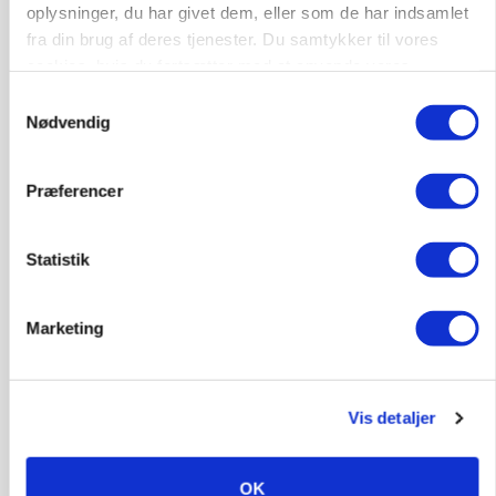
oplysninger, du har givet dem, eller som de har indsamlet
»Nu stopper I«: Landbrugsdebattør og
protestgruppe vil demonstrere mod ny
fra din brug af deres tjenester. Du samtykker til vores
gødskningslov
cookies, hvis du fortsætter med at anvende vores
hjemmeside.
Samtykkevalg
Annonce
Nødvendig
KVÆG
Snart kan man søge tilskud til naturprojekter
Præferencer
Annonce
Loading...
Statistik
Marketing
Vis detaljer
OK