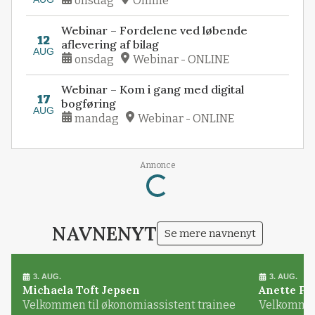
onsdag
Online
Webinar – Fordelene ved løbende
12
aflevering af bilag
AUG
onsdag
Webinar - ONLINE
Webinar – Kom i gang med digital
17
bogføring
AUG
mandag
Webinar - ONLINE
Annonce
Loading...
NAVNENYT
Se mere navnenyt
3. AUG.
3. AUG.
Michaela Toft Jepsen
Anette Pl
Velkommen til økonomiassistent trainee
Velkommen 