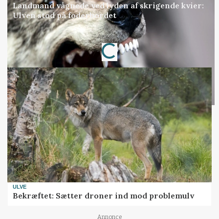
Landmand vågnede ved lyden af skrigende kvier:
Ulven stod på foderbordet
Annonce
Loading...
ULVE
Bekræftet: Sætter droner ind mod problemulv
Annonce