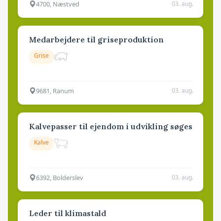
4700, Næstved
03. aug.
Medarbejdere til griseproduktion
Grise
9681, Ranum
03. aug.
Kalvepasser til ejendom i udvikling søges
Kalve
6392, Bolderslev
03. aug.
Leder til klimastald