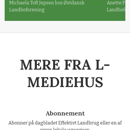
Michaela Toft Jepsen hos Østdansk
Anette Pl
Landboforening
Landbofor
MERE FRA L-
MEDIEHUS
Abonnement
Abonner på dagbladet Effektivt Landbrug eller en af
vores lokale ugeaviser.