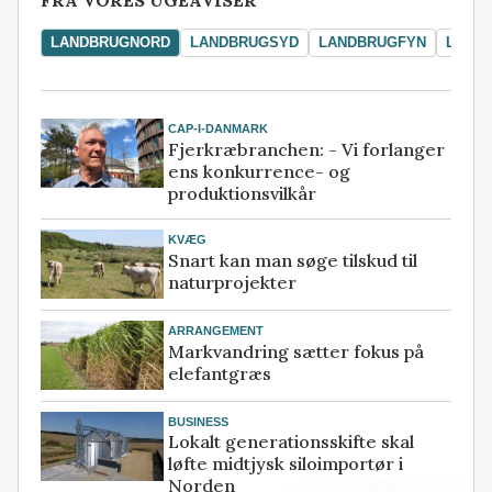
LANDBRUGNORD
LANDBRUGSYD
LANDBRUGFYN
LAND
CAP-I-DANMARK
Fjerkræbranchen: - Vi forlanger
ens konkurrence- og
produktionsvilkår
KVÆG
Snart kan man søge tilskud til
naturprojekter
ARRANGEMENT
Markvandring sætter fokus på
elefantgræs
BUSINESS
Lokalt generationsskifte skal
løfte midtjysk siloimportør i
Norden