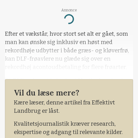
Annonce
Loading...
Efter et vækstår, hvor stort set alt er gået, som
man kan ønske sig inklusiv en høst med
rekordhøje udbytter i både græs- og kløverfrø,
kan DLF-frøavlere nu glæde sig over en
rekordhøj acontoudbetaling for flere frøarter.
På DLF-avlermøde fredag i Maribo fremlagde
avlsdirektør Jørn Lund Kristensen de
Vil du læse mere?
forventede bruttoindtægter pr. hektar ud fra de
Kære læser, denne artikel fra Effektivt
forventede afregningspriser pr. kg for de
Landbrug er låst.
enkelte frøarter.
Kvalitetsjournalistik kræver research,
ekspertise og adgang til relevante kilder.