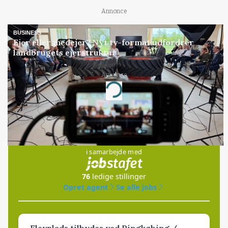
Annonce
BUSINESS
Ejer eller medejer? Nyt tv-format udfordrer
landbrugets ejerstruktur
Annonce
Loading...
Jobs
i samarbejde med
76
ledige stillinger
Opret agent
Se alle jobs
Elevplads tilbydes ved Ringkøbing /