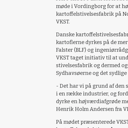
møde i Vordingborg for at hør
kartoffelstivelsesfabrik på N
VKST.
Danske kartoffelstivelsesfabr
kartoflerne dyrkes på de me
Falster (BLF) og ingeniørrå
VKST taget initiativ til at u
stivelsesfabrik og dermed og
Sydhavsøerne og det sydlige 
- Det har vi på grund af den 
i en række industrier, og for
dyrke en højværdiafgrøde me
Henrik Holm Andersen fra V
På mødet præsenterede VKST f