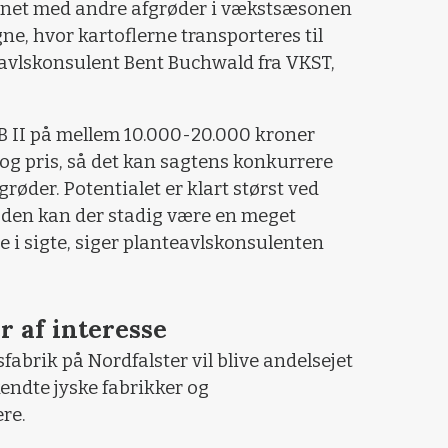
net med andre afgrøder i vækstsæsonen
e, hvor kartoflerne transporteres til
eavlskonsulent Bent Buchwald fra VKST,
B II på mellem 10.000-20.000 kroner
g pris, så det kan sagtens konkurrere
øder. Potentialet er klart størst ved
den kan der stadig være en meget
 i sigte, siger planteavlskonsulenten
r af interesse
sfabrik på Nordfalster vil blive andelsejet
ndte jyske fabrikker og
re.