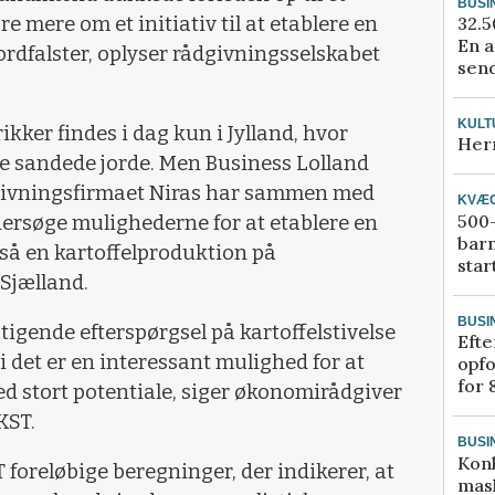
BUSI
32.5
e mere om et initiativ til at etablere en
En a
ordfalster, oplyser rådgivningsselskabet
send
KULT
ikker findes i dag kun i Jylland, hvor
Her
re sandede jorde. Men Business Lolland
dgivningsfirmaet Niras har sammen med
KVÆ
500-
ndersøge mulighederne for at etablere en
bar
så en kartoffelproduktion på
star
Sjælland.
BUSI
stigende efterspørgsel på kartoffelstivelse
Efte
di det er en interessant mulighed for at
opfo
for 
d stort potentiale, siger økonomirådgiver
KST.
BUSI
Kon
oreløbige beregninger, der indikerer, at
mask