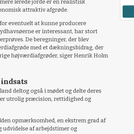
ere lerede jorde er en realistisk
nomisk attraktiv afgrøde.
 for eventuelt at kunne producere
Sydhavsøerne er interessant, har stort
terprøves. De beregninger, der blev
ærdiafgrøde med et dækningsbidrag, der
rige højværdiafgrøder, siger Henrik Holm
 indsats
ylland deltog også i mødet og delte deres
r utrolig præcision, rettidighed og
olden opmærksomhed, en ekstrem grad af
g udvidelse af arbejdstimer og