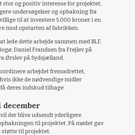
stor og positiv interesse for projektet,
igere undersøgelser og opbakning fra
llige til at investere 5.000 kroner i en
ere mod opstarten af fabrikken.
 at lede dette arbejde sammen med BLF,
Bogø, Daniel Frandsen fra Frejlev på
a Ørslev på Sydsjælland.
 koordinere arbejdet fremadrettet,
 hvis ikke de nødvendige midler
 få deres indskud tilbage.
il december
vil der blive udsendt yderligere
opbakningen til projektet. På mødet gav
øtte til projektet.