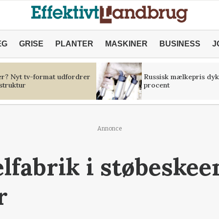
ÆG
GRISE
PLANTER
MASKINER
BUSINESS
J
er? Nyt tv-format udfordrer
Russisk mælkepris dyk
struktur
procent
Annonce
elfabrik i støbeskee
r