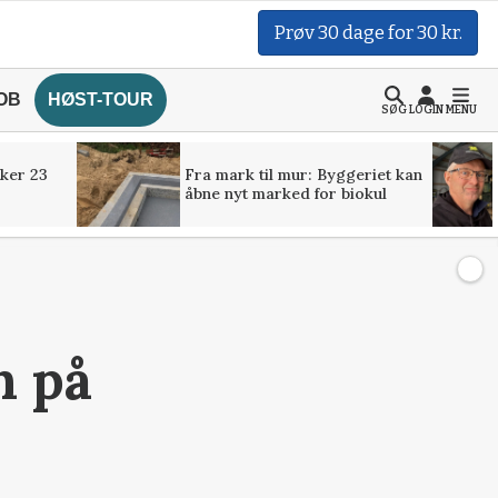
Prøv 30 dage for 30 kr.
OB
HØST-TOUR
SØG
LOGIN
MENU
ker 23
Fra mark til mur: Byggeriet kan
åbne nyt marked for biokul
n på