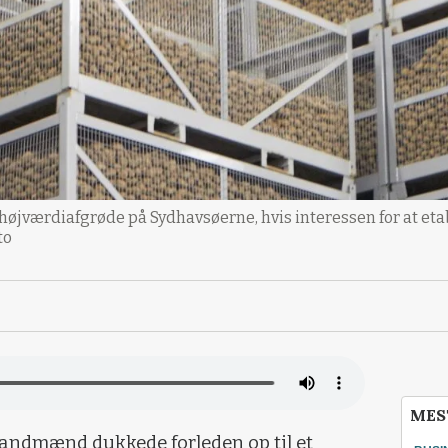
 højværdiafgrøde på Sydhavsøerne, hvis interessen for at eta
to
MES
landmænd dukkede forleden op til et