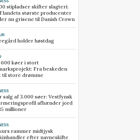
NESS
00 stipladser skifter slagteri:
f landets største producenter
er nu grisene til Danish Crown
UR
regård holder høstdag
G
600 køer i stort
marksprojekt: Fra beskeden
t til store drømme
NESS
r salg af 3.000 søer: Vestfynsk
rmeringsprofil afhænder jord
85 millioner
NESS
kurs rammer midtjysk
inhandler efter navneskifte