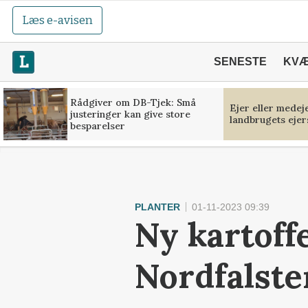
Læs e-avisen
SENESTE
KV
Rådgiver om DB-Tjek: Små
Ejer eller medej
justeringer kan give store
landbrugets ejer
besparelser
PLANTER
01-11-2023 09:39
Ny kartoff
Nordfalste