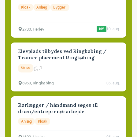
Kloak
Anlæg
Byggeri
2730, Herlev
10. aug.
NY
Elevplads tilbydes ved Ringkøbing /
Trainee placement Ringkøbing
Grise
6950, Ringkøbing
06. aug.
Rørlægger / håndmand søges til
dræn/entreprenørarbejde.
Anlæg
Kloak
4690, Haslev
06. aug.