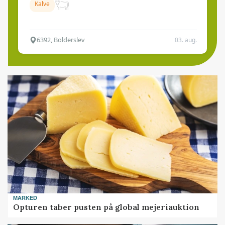
Kalve
6392, Bolderslev
03. aug.
MARKED
Opturen taber pusten på global mejeriauktion