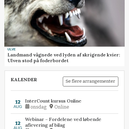
ULVE
Landmand vågnede ved lyden af skrigende kvier:
Ulven stod på foderbordet
KALENDER
Se flere arrangementer
InterCount kursus Online
12
AUG
onsdag
Online
Webinar – Fordelene ved løbende
12
aflevering af bilag
AUG