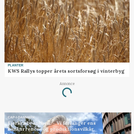
PLANTER
KWS Rallys topper årets sortsforsøg i vinterbyg
Annonce
Loading...
CAP-I-DANMARK
Fjerkræbranchen: - Vi forlanger ens
konkurrence- og produktionsvilkår