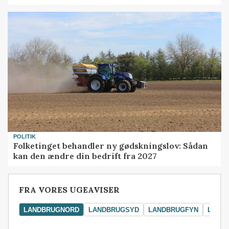
POLITIK
Folketinget behandler ny gødskningslov: Sådan
kan den ændre din bedrift fra 2027
FRA VORES UGEAVISER
LANDBRUGNORD
LANDBRUGSYD
LANDBRUGFYN
LAND