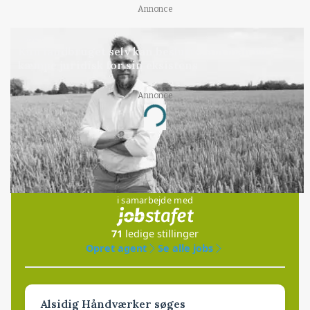
Annonce
LEDER
Kun landbruget selv kan beslutte, om man vil
kæmpe juridisk for sin eksistens
Annonce
Loading...
Jobs
i samarbejde med
71
ledige stillinger
Opret agent
Se alle jobs
Alsidig Håndværker søges