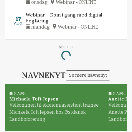
onsdag
Webinar - ONLINE
Webinar – Kom i gang med digital
17
bogføring
AUG
mandag
Webinar - ONLINE
Annonce
Loading...
NAVNENYT
Se mere navnenyt
3. AUG.
3. AUG.
Michaela Toft Jepsen
Anette Pl
Velkommen til økonomiassistent trainee
Velkommen 
Michaela Toft Jepsen hos Østdansk
Anette Pl
Landboforening
Landbofor