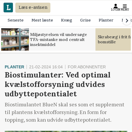
Læs e-avisen
LOGIN
MENU
Seneste
Mest læste
Kvæg
Grise
Planter
Mask
Miljøstyrelsen vil undersøge
Skrabeæg i frit f
TFA-mistanke mod centralt
bomstille
insektmiddel
PLANTER
21-02-2024 16:04
FOR ABONNENTER
Biostimulanter: Ved optimal
kvælstofforsyning udvides
udbyttepotentialet
Biostimulantet BlueN skal ses som et supplement
til plantens kvælstofforsyning. En form for
topping, som kan udvide udbyttepotentialet.