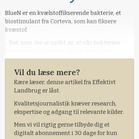
Loading...
BlueN er en kvælstoffikserende bakterie, et
biostimulant fra Corteva, som kan fiksere
kvæstof.
- Det, som der er unikt, er, at når bakterien
kommer ind i planten, så kan den fiksere
kvælstof i planter, som normalt ikke har kunnet
fiksere kvælstof, forklarede Emil Dollerup fra
Vil du læse mere?
Corteva på et planteavlsmøde ved Agri Nord.
Kære læser, denne artikel fra Effektivt
Produktet er virksomhedens første
Landbrug er låst.
biostimulant.
Kvalitetsjournalistik kræver research,
ekspertise og adgang til relevante kilder.
Men vi vil rigtig gerne tilbyde dig et
digitalt abonnement i 30 dage for kun