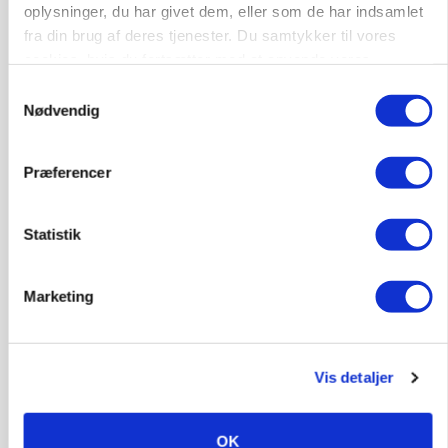
Hvedeprisen sprang næsten 6 procent
oplysninger, du har givet dem, eller som de har indsamlet
fra din brug af deres tjenester. Du samtykker til vores
Annonce
cookies, hvis du fortsætter med at anvende vores
hjemmeside.
Samtykkevalg
MARKED
Tysk industri trodser energipres og kinesisk
Nødvendig
konkurrence
Præferencer
Annonce
Loading...
Statistik
Marketing
Vis detaljer
OK