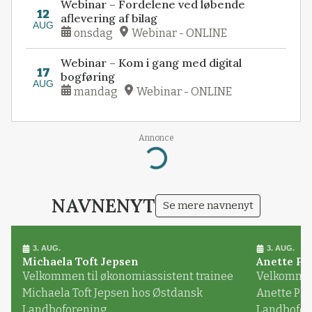
Webinar – Fordelene ved løbende
12
aflevering af bilag
AUG
onsdag
Webinar - ONLINE
Webinar – Kom i gang med digital
17
bogføring
AUG
mandag
Webinar - ONLINE
Annonce
Loading...
NAVNENYT
Se mere navnenyt
3. AUG.
3. AUG.
Michaela Toft Jepsen
Anette Pl
Velkommen til økonomiassistent trainee
Velkommen 
Michaela Toft Jepsen hos Østdansk
Anette Pl
Landboforening
Landbofor