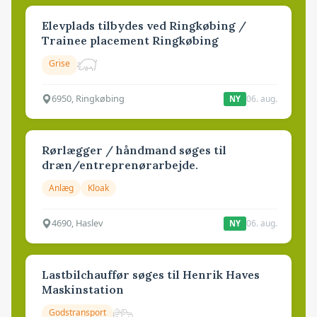
Elevplads tilbydes ved Ringkøbing /
Trainee placement Ringkøbing
Grise
6950, Ringkøbing
06. aug.
NY
Rørlægger / håndmand søges til
dræn/entreprenørarbejde.
Anlæg
Kloak
4690, Haslev
06. aug.
NY
Lastbilchauffør søges til Henrik Haves
Maskinstation
Godstransport