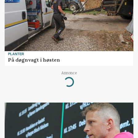
PLANTER
På døgnvagt i høsten
Annonce
Loading...