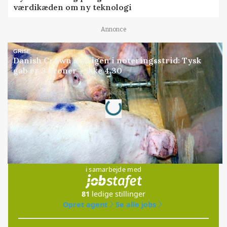
værdikæden om ny teknologi
Annonce
GRISE
Danish Crown slår igen i noteringsstrid: Tysk
gab er 3 kroner – ikke 4,30
Annonce
Loading...
Jobs
i samarbejde med
81
ledige stillinger
Opret agent
Se alle jobs