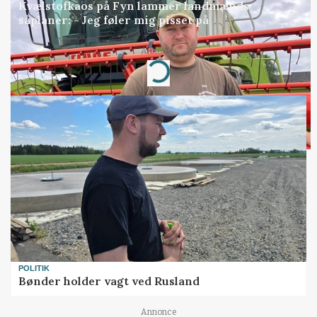
Kvælstofkaos på Fyn lammer landmænds
såplaner: - Jeg føler mig pisset på
Annonce
Loading...
POLITIK
Bønder holder vagt ved Rusland
Annonce