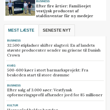
BUSINESS
Efter fire årtier: Familieejet
vestjysk producent af
staldinventar får ny medejer
MEST LÆSTE
SENESTE NYT
BUSINESS
32.500 stipladser skifter slagteri: En af landets
største producenter sender nu grisene til Danish
Crown
KVÆG
500-600 køer i stort barmarksprojekt: Fra
beskeden start til store drømme
BUSINESS
Efter salg af 3.000 søer: Vestfynsk
opformeringsprofil afhænder jord for 85 millioner
KULTUR
Herregård holder høstdag