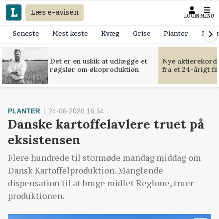
Læs e-avisen
LOGIN
MENU
Seneste
Mest læste
Kvæg
Grise
Planter
Mask
Det er en uskik at udlægge et
Nye aktierekorde
røgslør om økoproduktion
fra et 24-årigt f
PLANTER
24-06-2020 16:54
Danske kartoffelavlere truet på
eksistensen
Flere hundrede til stormøde mandag middag om
Dansk Kartoffelproduktion. Manglende
dispensation til at bruge midlet Reglone, truer
produktionen.