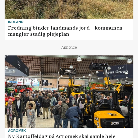
INDLAND
Fredning binder landmands jord – kommunen
mangler stadig plejeplan
Annonce
AGROMEK
Ny Kartoffeldag på Agromek skal samle hele