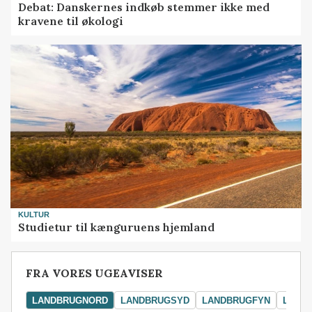
Debat: Danskernes indkøb stemmer ikke med
kravene til økologi
KULTUR
Studietur til kænguruens hjemland
FRA VORES UGEAVISER
LANDBRUGNORD
LANDBRUGSYD
LANDBRUGFYN
LAND