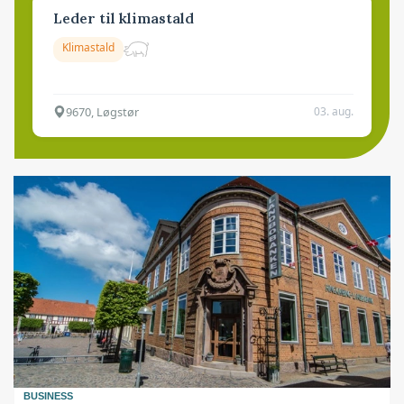
Leder til klimastald
Klimastald
9670, Løgstør
03. aug.
BUSINESS