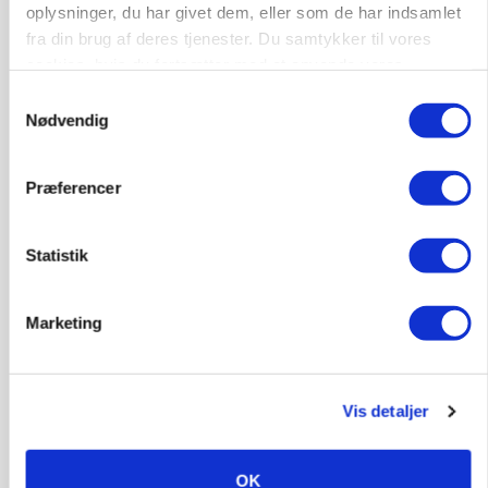
oplysninger, du har givet dem, eller som de har indsamlet
fra din brug af deres tjenester. Du samtykker til vores
MASKINER
Forserie til selvkørende skårlægger afprøves i år
cookies, hvis du fortsætter med at anvende vores
hjemmeside.
Samtykkevalg
Annonce
Nødvendig
ARRANGEMENT
Markvandring sætter fokus på elefantgræs
Præferencer
Annonce
Loading...
Statistik
Marketing
Vis detaljer
OK