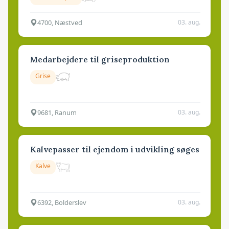
4700, Næstved
03. aug.
Medarbejdere til griseproduktion
Grise
9681, Ranum
03. aug.
Kalvepasser til ejendom i udvikling søges
Kalve
6392, Bolderslev
03. aug.