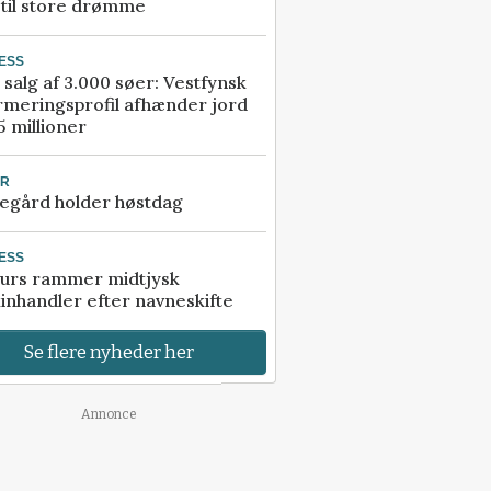
 til store drømme
ESS
 salg af 3.000 søer: Vestfynsk
rmeringsprofil afhænder jord
5 millioner
UR
egård holder høstdag
ESS
urs rammer midtjysk
inhandler efter navneskifte
Se flere nyheder her
Annonce