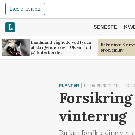
Læs e-avisen
SENESTE
KV
Landmand vågnede ved lyden
Bekræftet: Sætt
af skrigende kvier: Ulven stod
problemulv
på foderbordet
PLANTER
04-05-2020 21:10
FOR 
Forsikring
vinterrug
Du kan forsikre dine vint