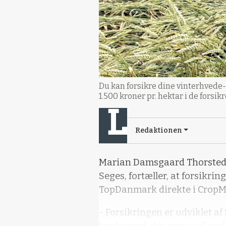
Du kan forsikre dine vinterhvede-
1.500 kroner pr. hektar i de forsi
Redaktionen
Marian Damsgaard Thorsted,
Seges, fortæller, at forsikri
TopDanmark direkte i CropM
- Forsikringen er udviklet a
landmænd, der gerne vil und