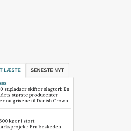
T LÆSTE
SENESTE NYT
ESS
0 stipladser skifter slagteri: En
ndets største producenter
r nu grisene til Danish Crown
00 køer i stort
arksprojekt: Fra beskeden