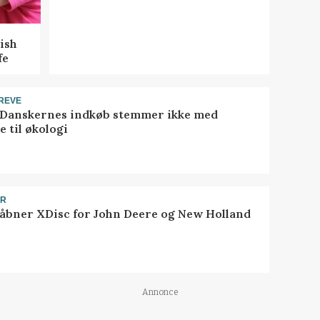
ish
fe
REVE
 Danskernes indkøb stemmer ikke med
 til økologi
ER
åbner XDisc for John Deere og New Holland
Annonce