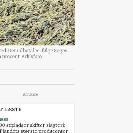
æd. Der udbetales ifølge Seges
m procent. Arkivfoto
Annonce
T LÆSTE
NESS
00 stipladser skifter slagteri:
f landets største producenter