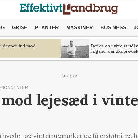
ÆG
GRISE
PLANTER
MASKINER
BUSINESS
J
er droner ind mod
Det er en uskik at udl
røgslør om økoproduk
Annonce
ABONNENTER
 mod lejesæd i vint
erhvede- og vinterrugmarker og få erstatning, 