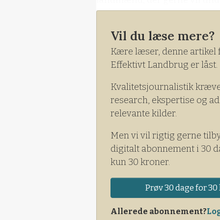
og/eller vinterrug, men som er
hun.
Vil du læse mere?
Kære læser, denne artikel 
Effektivt Landbrug er låst.
Kvalitetsjournalistik kræv
research, ekspertise og ad
relevante kilder.
Men vi vil rigtig gerne tilb
digitalt abonnement i 30 d
kun 30 kroner.
Prøv 30 dage for 30 
Allerede abonnement?
Log