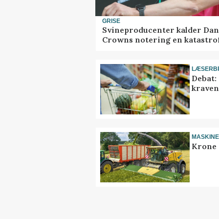
GRISE
Svineproducenter kalder Dan
Crowns notering en katastro
LÆSERB
Debat:
kravene
MASKIN
Krone 