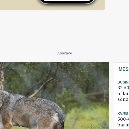
Annonce
MES
BUSIN
32.50
af la
sende
KVÆG
500-6
barm