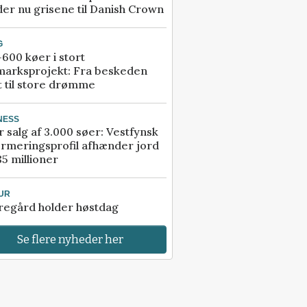
er nu grisene til Danish Crown
G
600 køer i stort
marksprojekt: Fra beskeden
t til store drømme
NESS
r salg af 3.000 søer: Vestfynsk
rmeringsprofil afhænder jord
85 millioner
UR
regård holder høstdag
Se flere nyheder her