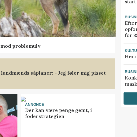
start
BUSIN
Efter
opfo
for 8
d mod problemulv
KULT
Herr
landmænds såplaner: - Jeg føler mig pisset
BUSIN
Konk
mask
ANNONCE
Der kan være penge gemt, i
foderstrategien