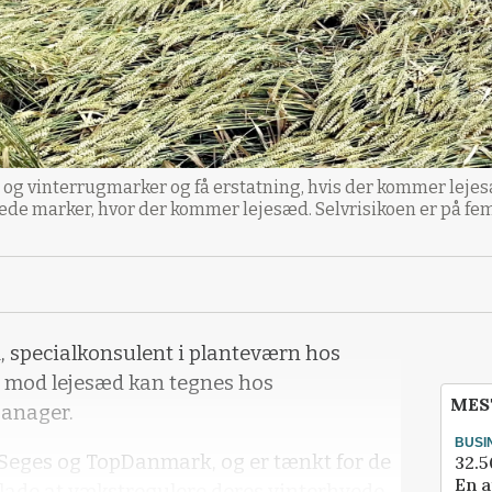
 og vinterrugmarker og få erstatning, hvis der kommer lejes
krede marker, hvor der kommer lejesæd. Selvrisikoen er på fe
 specialkonsulent i planteværn hos
ng mod lejesæd kan tegnes hos
MES
anager.
BUSI
f Seges og TopDanmark, og er tænkt for de
32.5
En a
lade at vækstregulere deres vinterhvede