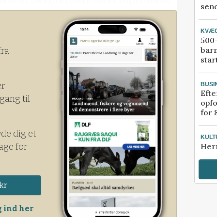
send
 i tvivl om risikoen for lejesæd, siger
KVÆ
500-
bar
fra
star
er
BUSI
Efte
gang til
opfo
for 
yde dig et
KULT
age for
Her
kr
 ind her