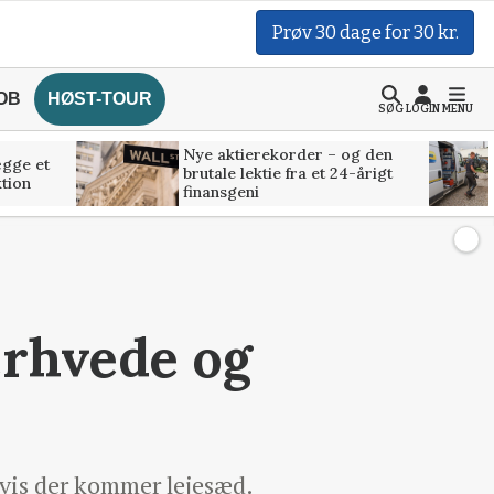
Prøv 30 dage for 30 kr.
OB
HØST-TOUR
SØG
LOGIN
MENU
Nye aktierekorder – og den
ægge et
brutale lektie fra et 24-årigt
tion
finansgeni
erhvede og
hvis der kommer lejesæd.