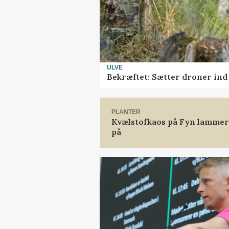
ULVE
Bekræftet: Sætter droner in
PLANTER
Kvælstofkaos på Fyn lammer 
på