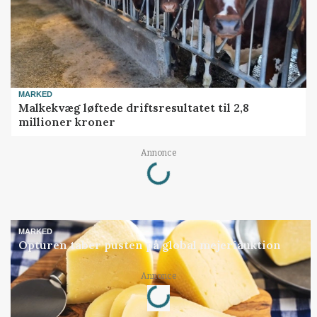
MARKED
Malkekvæg løftede driftsresultatet til 2,8
millioner kroner
Loading...
Annonce
MARKED
Opturen taber pusten på global mejeriauktion
Loading...
Annonce