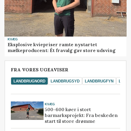
KVÆG
Eksplosive kviepriser ramte nystartet
mælkeproducent: Ét fravalg gav store udsving
FRA VORES UGEAVISER
LANDBRUGNORD
LANDBRUGSYD
LANDBRUGFYN
LAND
KVÆG
500-600 køer i stort
barmarksprojekt: Fra beskeden
start til store drømme