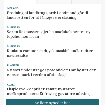
INDLAND
Fredning af landbrugsjord: Landmand går til
landsretten for at få højere erstatning
BUSINESS
Søren Rasmussen-ejet halmselskab henter ny
topchef hos Tican
BUSINESS
Konkurs rammer midtjysk maskinhandler efter
navneskifte
PLANTER
Ny sort understreger potentialet: Har høstet den
eneste mark i verden af sin slags
KVÆG
Eksplosive kviepriser ramte nystartet
mælkeproducent: Ét fravalg gav store udsving
Se flere nyheder her