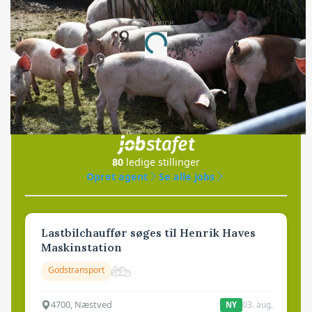
Annonce
Loading...
Jobs
i samarbejde med
80
ledige stillinger
Opret agent
Se alle jobs
Lastbilchauffør søges til Henrik Haves
Maskinstation
Godstransport
4700, Næstved
03. aug.
NY