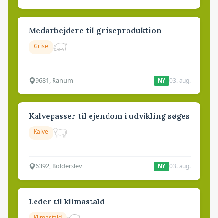
Medarbejdere til griseproduktion
Grise
9681, Ranum
03. aug.
NY
Kalvepasser til ejendom i udvikling søges
Kalve
6392, Bolderslev
03. aug.
NY
Leder til klimastald
Klimastald