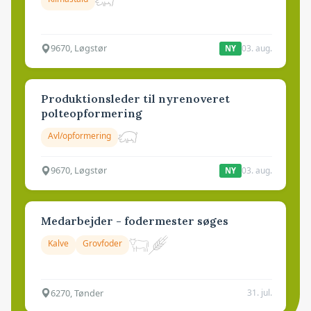
9670, Løgstør
03. aug.
NY
Produktionsleder til nyrenoveret
polteopformering
Avl/opformering
9670, Løgstør
03. aug.
NY
Medarbejder - fodermester søges
Kalve
Grovfoder
6270, Tønder
31. jul.