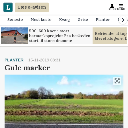
Læs e-avisen
LOGIN
MENU
Seneste
Mest læste
Kvæg
Grise
Planter
Mask
500-600 køer i stort
Befriende, at to
barmarksprojekt: Fra beskeden
blevet klogere. D
start til store drømme
PLANTER
15-11-2019 08:31
Gule marker