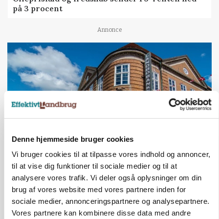
på 3 procent
Annonce
Denne hjemmeside bruger cookies
Vi bruger cookies til at tilpasse vores indhold og annoncer,
BUSINESS
til at vise dig funktioner til sociale medier og til at
Lave grisepriser og nye regler øger landbobanks
analysere vores trafik. Vi deler også oplysninger om din
forsigtighed
brug af vores website med vores partnere inden for
sociale medier, annonceringspartnere og analysepartnere.
Annonce
Vores partnere kan kombinere disse data med andre