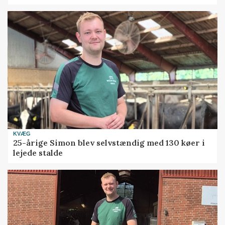
KVÆG
25-årige Simon blev selvstændig med 130 køer i
lejede stalde