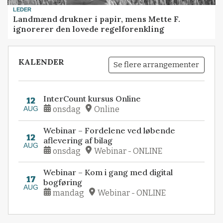
LEDER
Landmænd drukner i papir, mens Mette F.
ignorerer den lovede regelforenkling
KALENDER
Se flere arrangementer
InterCount kursus Online
12
AUG
onsdag
Online
Webinar – Fordelene ved løbende
12
aflevering af bilag
AUG
onsdag
Webinar - ONLINE
Webinar – Kom i gang med digital
17
bogføring
AUG
mandag
Webinar - ONLINE