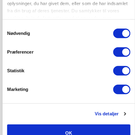
BUSINESS
oplysninger, du har givet dem, eller som de har indsamlet
Grambogård får oksekød på menuen hos
fra din brug af deres tjenester. Du samtykker til vores
københavnsk restaurantkæde
cookies, hvis du fortsætter med at anvende vores
Loading...
hjemmeside.
Samtykkevalg
Annonce
Nødvendig
Præferencer
HØST-TOUR
Statistik
Marketing
Vis detaljer
PLANTER
Danish Agro: Høsten tegner til god kvalitet og
middeludbytter
OK