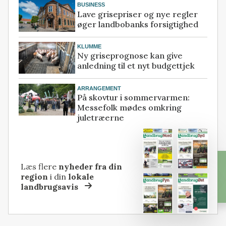
BUSINESS
Lave grisepriser og nye regler
øger landbobanks forsigtighed
KLUMME
Ny griseprognose kan give
anledning til et nyt budgettjek
ARRANGEMENT
På skovtur i sommervarmen:
Messefolk mødes omkring
juletræerne
Læs flere
nyheder fra din
region
i din
lokale
landbrugsavis