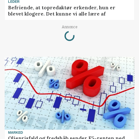
LEDER
Befriende, at topredaktør erkender, hun er
blevet klogere. Det kunne vi alle lære af
Loading...
Annonce
MARKED
Olieprisfald og fredshåb sender F5-renten ned