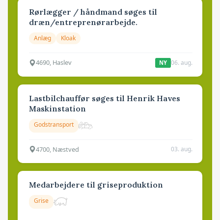
Rørlægger / håndmand søges til
dræn/entreprenørarbejde.
Anlæg
Kloak
4690, Haslev
06. aug.
NY
Lastbilchauffør søges til Henrik Haves
Maskinstation
Godstransport
4700, Næstved
03. aug.
Medarbejdere til griseproduktion
Grise