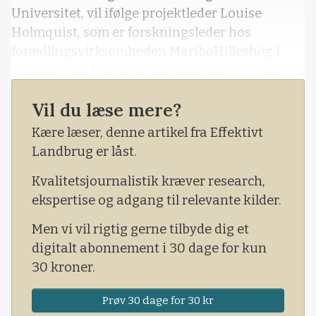
Universitet, vil ifølge projektleder Louise
Holmquist, som er forskningsleder hos
forædlingsvirksomheden MariboHilleshög i
Landskrona, fremavle nye hybridsorter med
blandt andet bedre svamperesistens og
Vil du læse mere?
robusthed over for klimaforandringer.
Kære læser, denne artikel fra Effektivt
Landbrug er låst.
Kvalitetsjournalistik kræver research,
ekspertise og adgang til relevante kilder.
Men vi vil rigtig gerne tilbyde dig et
digitalt abonnement i 30 dage for kun
30 kroner.
Prøv 30 dage for 30 kr