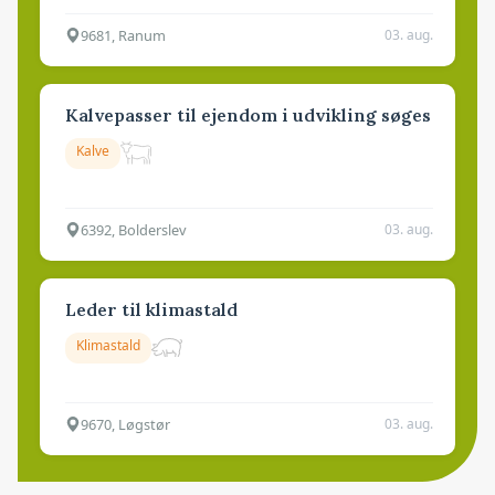
9681, Ranum
03. aug.
Kalvepasser til ejendom i udvikling søges
Kalve
6392, Bolderslev
03. aug.
Leder til klimastald
Klimastald
9670, Løgstør
03. aug.