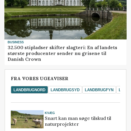
BUSINESS
32.500 stipladser skifter slagteri: En af landets
største producenter sender nu grisene til
Danish Crown
FRA VORES UGEAVISER
LANDBRUGNORD
LANDBRUGSYD
LANDBRUGFYN
LAND
KVÆG
Snart kan man søge tilskud til
naturprojekter