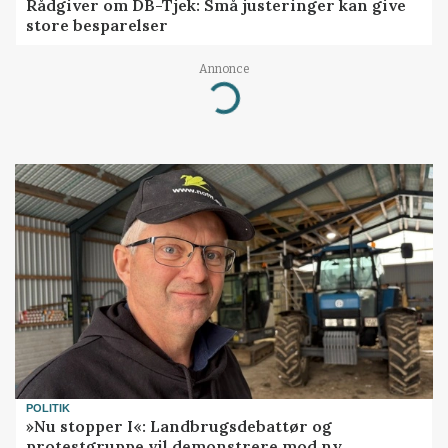
Rådgiver om DB-Tjek: Små justeringer kan give
store besparelser
Annonce
Loading...
POLITIK
»Nu stopper I«: Landbrugsdebattør og
protestgruppe vil demonstrere mod ny