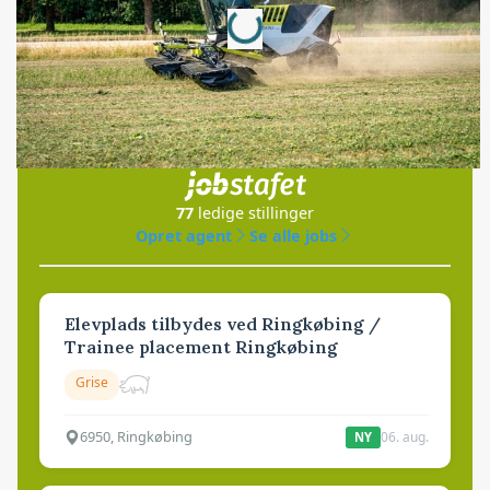
Loading...
Jobs
i samarbejde med
77
ledige stillinger
Opret agent
Se alle jobs
Elevplads tilbydes ved Ringkøbing /
Trainee placement Ringkøbing
Grise
6950, Ringkøbing
06. aug.
NY