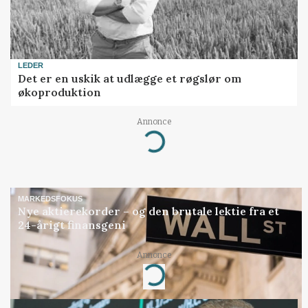
LEDER
Det er en uskik at udlægge et røgslør om
økoproduktion
Annonce
Loading...
MARKEDSFOKUS
Nye aktierekorder – og den brutale lektie fra et
24-årigt finansgeni
Annonce
Loading...