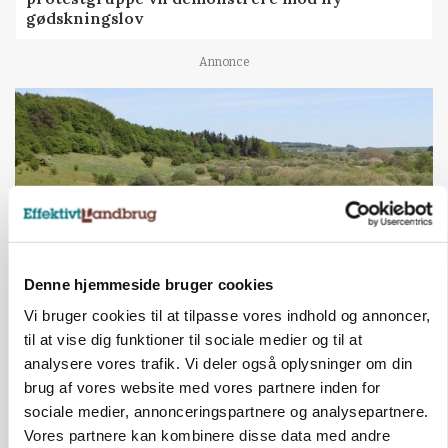
gødskningslov
Annonce
Denne hjemmeside bruger cookies
Vi bruger cookies til at tilpasse vores indhold og annoncer,
KVÆG
til at vise dig funktioner til sociale medier og til at
Snart kan man søge tilskud til naturprojekter
analysere vores trafik. Vi deler også oplysninger om din
brug af vores website med vores partnere inden for
Annonce
sociale medier, annonceringspartnere og analysepartnere.
Vores partnere kan kombinere disse data med andre
PLANTER