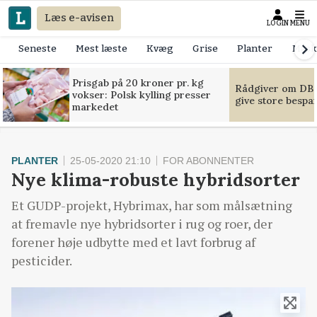
Læs e-avisen
LOGIN
MENU
Seneste
Mest læste
Kvæg
Grise
Planter
Mask
Prisgab på 20 kroner pr. kg
Rådgiver om DB-
vokser: Polsk kylling presser
give store bespa
markedet
PLANTER
25-05-2020 21:10
FOR ABONNENTER
Nye klima-robuste hybridsorter
Et GUDP-projekt, Hybrimax, har som målsætning
at fremavle nye hybridsorter i rug og roer, der
forener høje udbytte med et lavt forbrug af
pesticider.