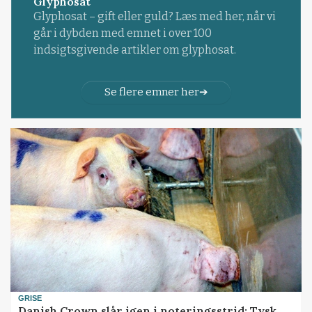
Glyphosat
Glyphosat – gift eller guld? Læs med her, når vi
går i dybden med emnet i over 100
indsigtsgivende artikler om glyphosat.
Se flere emner her
GRISE
Danish Crown slår igen i noteringsstrid: Tysk