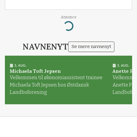
Annonce
Loading...
NAVNENYT
Se mere navnenyt
3. AUG.
3. AUG.
Michaela Toft Jepsen
Anette Pl
Velkommen til økonomiassistent trainee
Velkommen 
Michaela Toft Jepsen hos Østdansk
Anette Pl
Landboforening
Landbofor