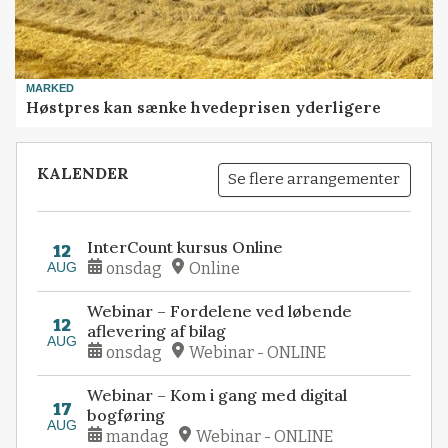
MARKED
Høstpres kan sænke hvedeprisen yderligere
KALENDER
Se flere arrangementer
InterCount kursus Online
12
AUG
onsdag
Online
Webinar – Fordelene ved løbende
12
aflevering af bilag
AUG
onsdag
Webinar - ONLINE
Webinar – Kom i gang med digital
17
bogføring
AUG
mandag
Webinar - ONLINE