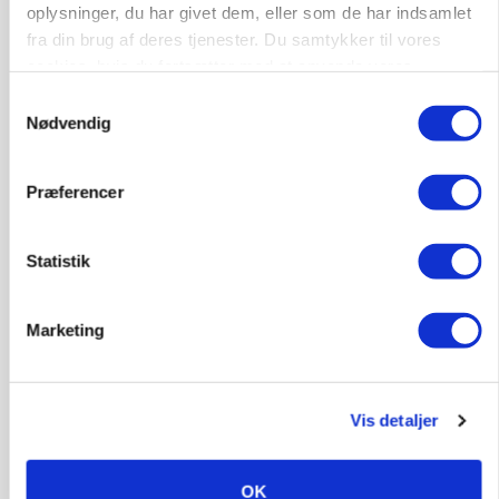
Før såmaskinen kører: Her er efterårets største
oplysninger, du har givet dem, eller som de har indsamlet
skadedyrsrisici
fra din brug af deres tjenester. Du samtykker til vores
cookies, hvis du fortsætter med at anvende vores
Annonce
hjemmeside.
Samtykkevalg
Loading...
Nødvendig
Præferencer
Statistik
Marketing
Vis detaljer
MARKED
Uændret notering: Spæde lyspunkter i fortsat
presset marked for oksekød
OK