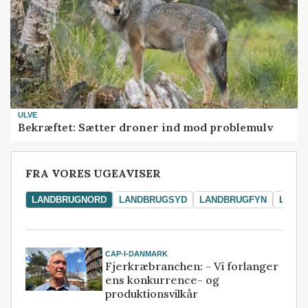
ULVE
Bekræftet: Sætter droner ind mod problemulv
FRA VORES UGEAVISER
LANDBRUGNORD
LANDBRUGSYD
LANDBRUGFYN
LAND
CAP-I-DANMARK
Fjerkræbranchen: - Vi forlanger
ens konkurrence- og
produktionsvilkår