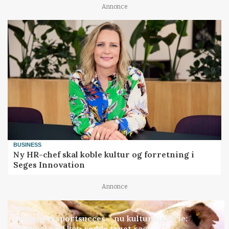
Annonce
BUSINESS
Ny HR-chef skal koble kultur og forretning i
Seges Innovation
Annonce
GRISE
Engang eksportsucces – nu kulturhistorie:
Gammel sæd kan redde truet race