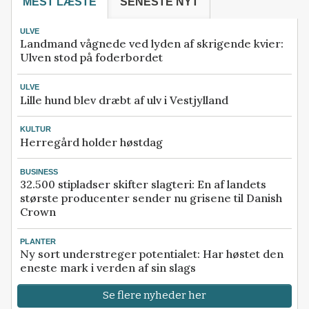
MEST LÆSTE
SENESTE NYT
ULVE
Landmand vågnede ved lyden af skrigende kvier:
Ulven stod på foderbordet
ULVE
Lille hund blev dræbt af ulv i Vestjylland
KULTUR
Herregård holder høstdag
BUSINESS
32.500 stipladser skifter slagteri: En af landets
største producenter sender nu grisene til Danish
Crown
PLANTER
Ny sort understreger potentialet: Har høstet den
eneste mark i verden af sin slags
Se flere nyheder her