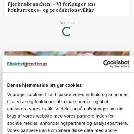
Fjerkræbranchen: - Vi forlanger ens
konkurrence- og produktionsvilkår
Annonce
Loading...
Denne hjemmeside bruger cookies
Vi bruger cookies til at tilpasse vores indhold og annoncer,
til at vise dig funktioner til sociale medier og til at
analysere vores trafik. Vi deler også oplysninger om din
brug af vores website med vores partnere inden for
sociale medier, annonceringspartnere og analysepartnere.
MARKEDSFOKUS
Prisgab på 20 kroner pr. kg vokser: Polsk kylling
Vores partnere kan kombinere disse data med andre