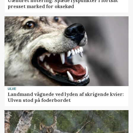
Uændret notering: Spæde lyspunkter i fortsat
presset marked for oksekød
ULVE
Landmand vågnede ved lyden af skrigende kvier:
Ulven stod på foderbordet