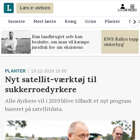
Læs e-avisen
LOGIN
MENU
Seneste
Mest læste
Kvæg
Grise
Planter
Mask
Kun landbruget selv kan
KWS Rallys toppe
beslutte, om man vil kæmpe
vinterbyg
juridisk for sin eksistens
PLANTER
19-12-2018 15:00
Nyt satellit-værktøj til
sukkerroedyrkere
Alle dyrkere vil i 2019 blive tilbudt et nyt program
baseret på satellitdata.