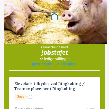
Annonce
Loading...
Jobs
i samarbejde med
72
ledige stillinger
Opret agent
Se alle jobs
Elevplads tilbydes ved Ringkøbing /
Trainee placement Ringkøbing
Grise
6950, Ringkøbing
06. aug.