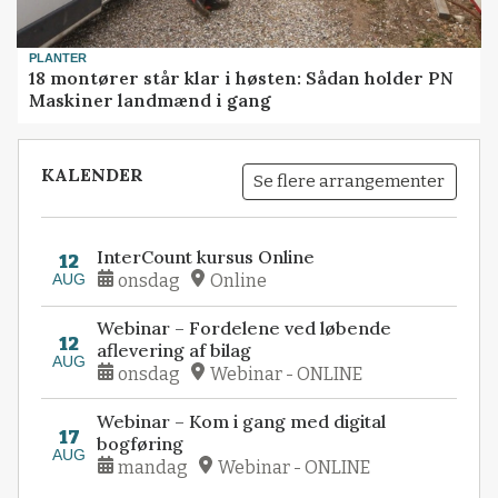
PLANTER
18 montører står klar i høsten: Sådan holder PN
Maskiner landmænd i gang
KALENDER
Se flere arrangementer
InterCount kursus Online
12
AUG
onsdag
Online
Webinar – Fordelene ved løbende
12
aflevering af bilag
AUG
onsdag
Webinar - ONLINE
Webinar – Kom i gang med digital
17
bogføring
AUG
mandag
Webinar - ONLINE