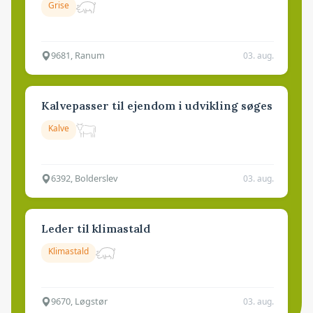
Grise
9681, Ranum
03. aug.
Kalvepasser til ejendom i udvikling søges
Kalve
6392, Bolderslev
03. aug.
Leder til klimastald
Klimastald
9670, Løgstør
03. aug.