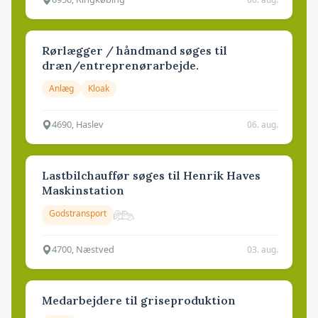
Rørlægger / håndmand søges til
dræn/entreprenørarbejde.
Anlæg
Kloak
4690, Haslev
06. aug.
Lastbilchauffør søges til Henrik Haves
Maskinstation
Godstransport
4700, Næstved
03. aug.
Medarbejdere til griseproduktion