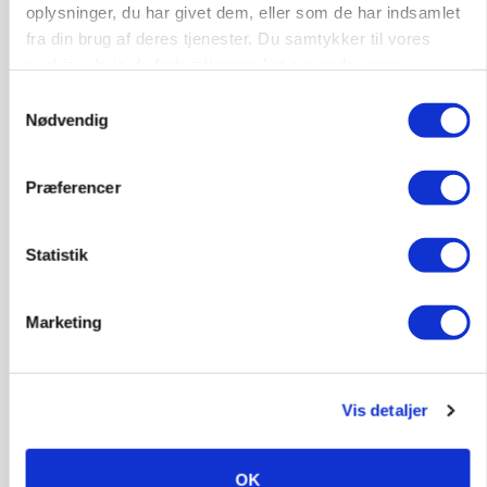
presser markedet
oplysninger, du har givet dem, eller som de har indsamlet
fra din brug af deres tjenester. Du samtykker til vores
Annonce
cookies, hvis du fortsætter med at anvende vores
hjemmeside.
Samtykkevalg
Nødvendig
Præferencer
Statistik
Marketing
BUSINESS
Ejer eller medejer? Nyt tv-format udfordrer
landbrugets ejerstruktur
Vis detaljer
Annonce
OK
MARKED